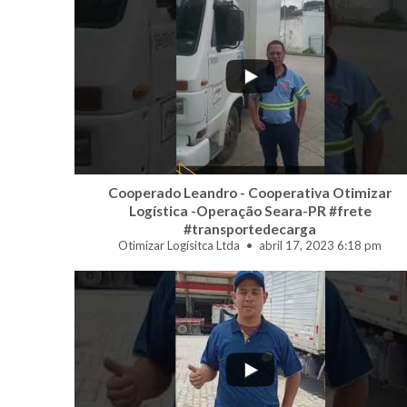
...
0
0
Cooperado Leandro - Cooperativa Otimizar
Logística -Operação Seara-PR #frete
#transportedecarga
Otimizar Logísitca Ltda
abril 17, 2023 6:18 pm
...
2
0