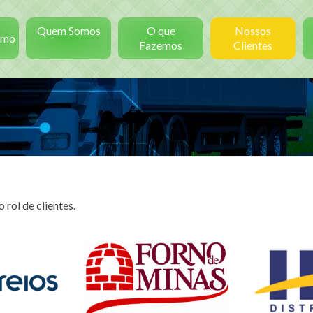
Quem Somos
O que
Nossos
smo
Fazemos
Clientes
 rol de clientes.