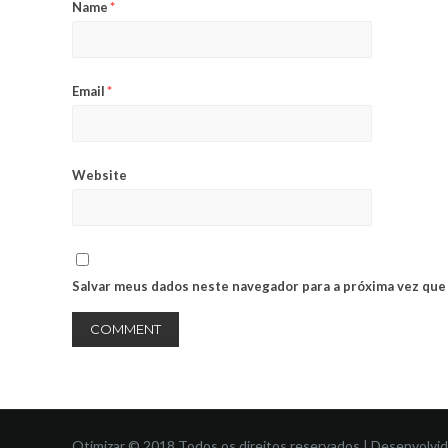
Name
*
Email
*
Website
Salvar meus dados neste navegador para a próxima vez que
Otimizar © 2018 Todos os direitos reservados | Desenvolvi