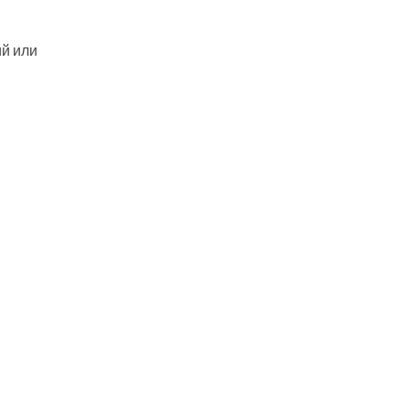
й или