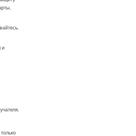
арты,
вайтесь.
 и
учателя.
 только