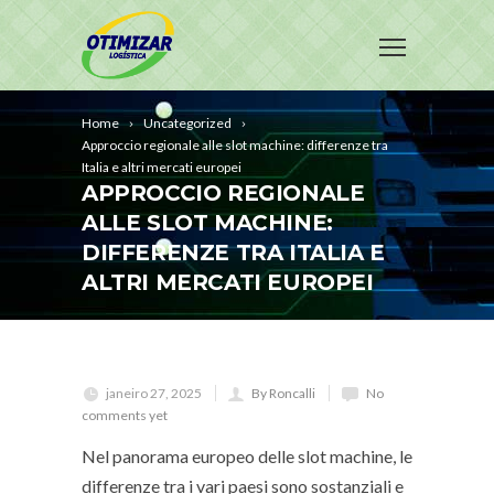
Home
Uncategorized
Approccio regionale alle slot machine: differenze tra
Italia e altri mercati europei
APPROCCIO REGIONALE
ALLE SLOT MACHINE:
DIFFERENZE TRA ITALIA E
ALTRI MERCATI EUROPEI
janeiro 27, 2025
By Roncalli
No
comments yet
Nel panorama europeo delle slot machine, le
differenze tra i vari paesi sono sostanziali e