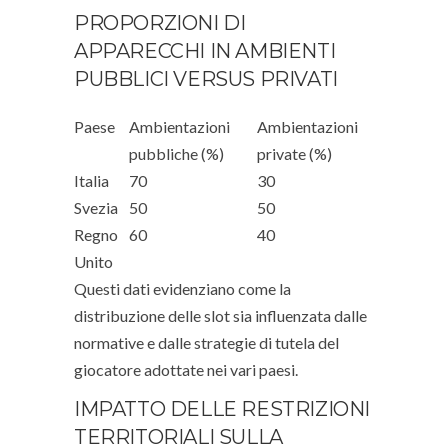
PROPORZIONI DI
APPARECCHI IN AMBIENTI
PUBBLICI VERSUS PRIVATI
Paese
Ambientazioni
Ambientazioni
pubbliche (%)
private (%)
Italia
70
30
Svezia
50
50
Regno
60
40
Unito
Questi dati evidenziano come la
distribuzione delle slot sia influenzata dalle
normative e dalle strategie di tutela del
giocatore adottate nei vari paesi.
IMPATTO DELLE RESTRIZIONI
TERRITORIALI SULLA