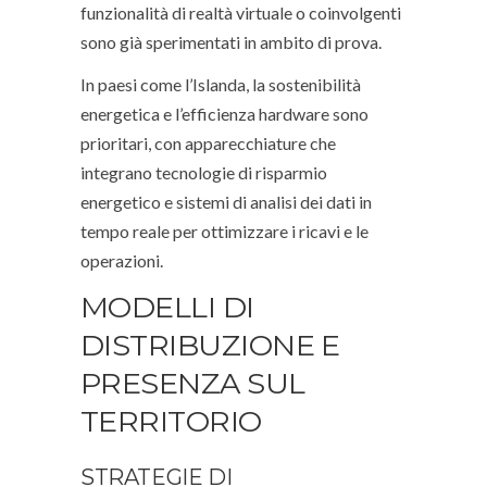
funzionalità di realtà virtuale o coinvolgenti
sono già sperimentati in ambito di prova.
In paesi come l’Islanda, la sostenibilità
energetica e l’efficienza hardware sono
prioritari, con apparecchiature che
integrano tecnologie di risparmio
energetico e sistemi di analisi dei dati in
tempo reale per ottimizzare i ricavi e le
operazioni.
MODELLI DI
DISTRIBUZIONE E
PRESENZA SUL
TERRITORIO
STRATEGIE DI