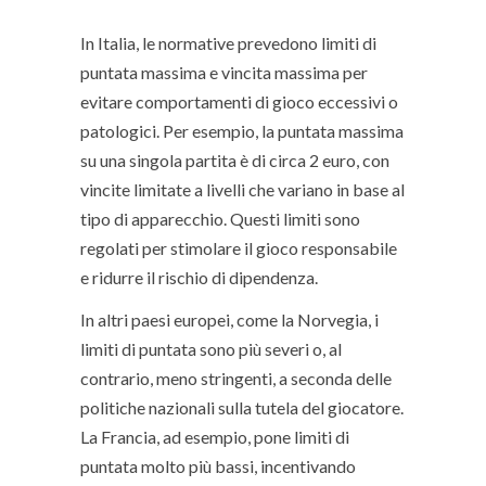
In Italia, le normative prevedono limiti di
puntata massima e vincita massima per
evitare comportamenti di gioco eccessivi o
patologici. Per esempio, la puntata massima
su una singola partita è di circa 2 euro, con
vincite limitate a livelli che variano in base al
tipo di apparecchio. Questi limiti sono
regolati per stimolare il gioco responsabile
e ridurre il rischio di dipendenza.
In altri paesi europei, come la Norvegia, i
limiti di puntata sono più severi o, al
contrario, meno stringenti, a seconda delle
politiche nazionali sulla tutela del giocatore.
La Francia, ad esempio, pone limiti di
puntata molto più bassi, incentivando