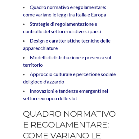
Quadro normativo e regolamentare:
come variano le leggi tra Italia e Europa
Strategie di regolamentazione e
controllo del settore nei diversi paesi
Design e caratteristiche tecniche delle
apparecchiature
Modelli di distribuzione e presenza sul
territorio
Approccio culturale e percezione sociale
del gioco d’azzardo
Innovazioni e tendenze emergenti nel
settore europeo delle slot
QUADRO NORMATIVO
E REGOLAMENTARE:
COME VARIANO LE