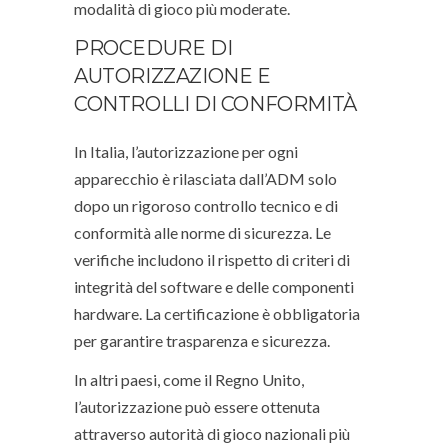
modalità di gioco più moderate.
PROCEDURE DI
AUTORIZZAZIONE E
CONTROLLI DI CONFORMITÀ
In Italia, l’autorizzazione per ogni
apparecchio è rilasciata dall’ADM solo
dopo un rigoroso controllo tecnico e di
conformità alle norme di sicurezza. Le
verifiche includono il rispetto di criteri di
integrità del software e delle componenti
hardware. La certificazione è obbligatoria
per garantire trasparenza e sicurezza.
In altri paesi, come il Regno Unito,
l’autorizzazione può essere ottenuta
attraverso autorità di gioco nazionali più