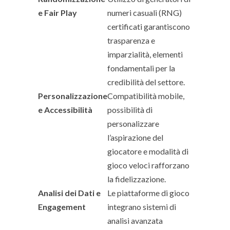
e Fair Play
numeri casuali (RNG)
certificati garantiscono
trasparenza e
imparzialità, elementi
fondamentali per la
credibilità del settore.
Personalizzazione
Compatibilità mobile,
e Accessibilità
possibilità di
personalizzare
l’aspirazione del
giocatore e modalità di
gioco veloci rafforzano
la fidelizzazione.
Analisi dei Dati e
Le piattaforme di gioco
Engagement
integrano sistemi di
analisi avanzata