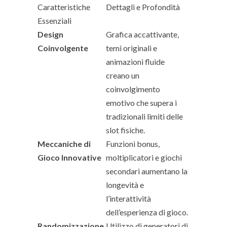
Caratteristiche
Dettagli e Profondità
Essenziali
Design
Grafica accattivante,
Coinvolgente
temi originali e
animazioni fluide
creano un
coinvolgimento
emotivo che supera i
tradizionali limiti delle
slot fisiche.
Meccaniche di
Funzioni bonus,
Gioco Innovative
moltiplicatori e giochi
secondari aumentano la
longevità e
l’interattività
dell’esperienza di gioco.
Randomizzazione
Utilizzo di generatori di