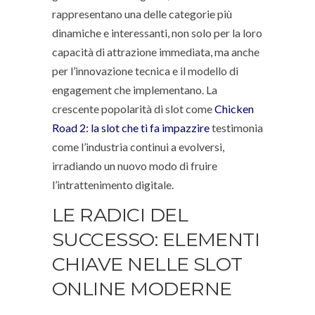
rappresentano una delle categorie più
dinamiche e interessanti, non solo per la loro
capacità di attrazione immediata, ma anche
per l’innovazione tecnica e il modello di
engagement che implementano. La
crescente popolarità di slot come
Chicken
Road 2: la slot che ti fa impazzire
testimonia
come l’industria continui a evolversi,
irradiando un nuovo modo di fruire
l’intrattenimento digitale.
LE RADICI DEL
SUCCESSO: ELEMENTI
CHIAVE NELLE SLOT
ONLINE MODERNE