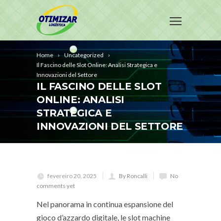
Home
Uncategorized
Il Fascino delle Slot Online: Analisi Strategica e
Innovazioni del Settore
IL FASCINO DELLE SLOT
ONLINE: ANALISI
STRATEGICA E
INNOVAZIONI DEL SETTORE
fevereiro 20, 2025
By Roncalli
No
comments yet
Nel panorama in continua espansione del
gioco d’azzardo digitale, le slot machine