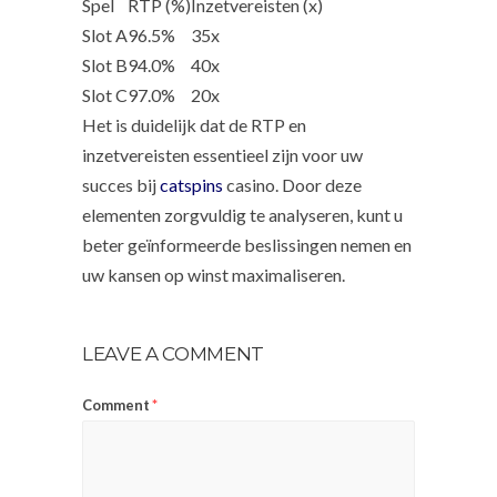
Spel
RTP (%)
Inzetvereisten (x)
Slot A
96.5%
35x
Slot B
94.0%
40x
Slot C
97.0%
20x
Het is duidelijk dat de RTP en
inzetvereisten essentieel zijn voor uw
succes bij
catspins
casino. Door deze
elementen zorgvuldig te analyseren, kunt u
beter geïnformeerde beslissingen nemen en
uw kansen op winst maximaliseren.
LEAVE A COMMENT
Comment
*