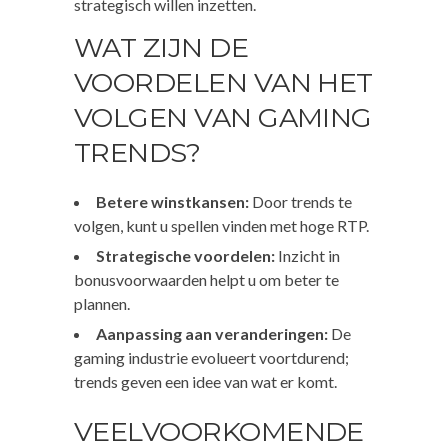
strategisch willen inzetten.
WAT ZIJN DE
VOORDELEN VAN HET
VOLGEN VAN GAMING
TRENDS?
Betere winstkansen:
Door trends te
volgen, kunt u spellen vinden met hoge RTP.
Strategische voordelen:
Inzicht in
bonusvoorwaarden helpt u om beter te
plannen.
Aanpassing aan veranderingen:
De
gaming industrie evolueert voortdurend;
trends geven een idee van wat er komt.
VEELVOORKOMENDE