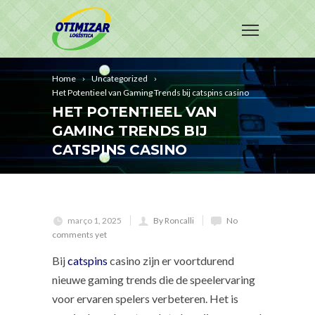
Home
Uncategorized
Het Potentieel van Gaming Trends bij catspins casino
HET POTENTIEEL VAN
GAMING TRENDS BIJ
CATSPINS CASINO
março 1, 2025
By Roncalli
No
comments yet
Bij
catspins
casino zijn er voortdurend
nieuwe gaming trends die de speelervaring
voor ervaren spelers verbeteren. Het is