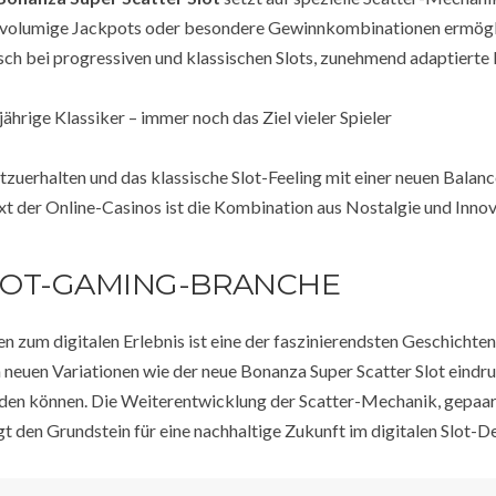
volumige Jackpots oder besondere Gewinnkombinationen ermögl
sch bei progressiven und klassischen Slots, zunehmend adaptierte
ährige Klassiker – immer noch das Ziel vieler Spieler
tzuerhalten und das klassische Slot-Feeling mit einer neuen Balanc
t der Online-Casinos ist die Kombination aus Nostalgie und Innov
SLOT-GAMING-BRANCHE
zum digitalen Erlebnis ist eine der faszinierendsten Geschichten
 neuen Variationen wie der neue Bonanza Super Scatter Slot eindru
erden können. Die Weiterentwicklung der Scatter-Mechanik, gepaar
gt den Grundstein für eine nachhaltige Zukunft im digitalen Slot-D