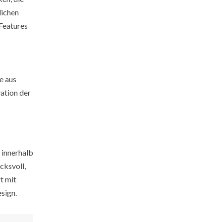
ichen
 Features
e aus
ation der
 innerhalb
cksvoll,
t mit
esign.