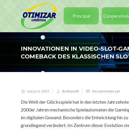
Principal
Cooperativi
INNOVATIONEN IN VIDEO-SLOT-GA
COMEBACK DES KLASSISCHEN SLOT
março 6, 2025
By Roncalli
No comments yet
Die Welt der Glücksspiele hat in den letzten Jahrzehn
2000er Jahren mechanische Spielautomaten die Gaming-H
im digitalen Gewand. Besonders die Entwicklung hin z
grundlegend verändert. Im Zentrum dieser Evolution ste