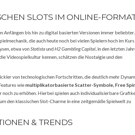
SCHEN SLOTS IM ONLINE-FORMA
 Anfängen bis hin zu digital basierten Versionen immer beliebter
elmechanik, die auch heute noch bei vielen Spielern hoch im Kurs
lysen, etwa von
Statista
und
H2 Gambling Capital
, in den letzten Jah
 die Videospielkultur kennen, schätzen die Nostalgie und den
ckler von technologischen Fortschritten, die deutlich mehr Dynam
 Features wie
multiplikatorbasierte Scatter-Symbole, Free Spi
er noch zu erhöhen. Hierbei spielen auch individualisierbare Grafik
um den klassischen Slot-Charme in eine zeitgemäße Spielwelt zu
TIONEN & TRENDS