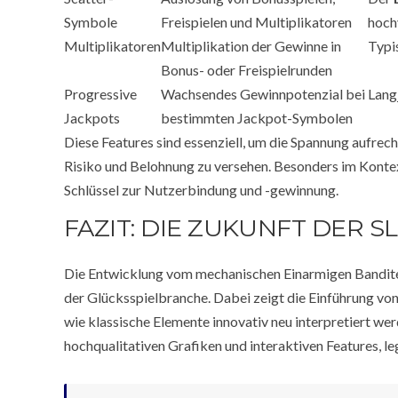
Symbole
Freispielen und Multiplikatoren
hoch
Multiplikatoren
Multiplikation der Gewinne in
Typi
Bonus- oder Freispielrunden
Progressive
Wachsendes Gewinnpotenzial bei
Langj
Jackpots
bestimmten Jackpot-Symbolen
Diese Features sind essenziell, um die Spannung aufrech
Risiko und Belohnung zu versehen. Besonders im Kontex
Schlüssel zur Nutzerbindung und -gewinnung.
FAZIT: DIE ZUKUNFT DER 
Die Entwicklung vom mechanischen Einarmigen Banditen 
der Glücksspielbranche. Dabei zeigt die Einführung von
wie klassische Elemente innovativ neu interpretiert w
hochqualitativen Grafiken und interaktiven Features, le