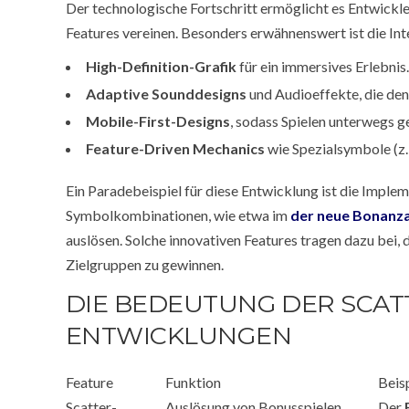
Der technologische Fortschritt ermöglicht es Entwickle
Features vereinen. Besonders erwähnenswert ist die Int
High-Definition-Grafik
für ein immersives Erlebnis.
Adaptive Sounddesigns
und Audioeffekte, die den
Mobile-First-Designs
, sodass Spielen unterwegs 
Feature-Driven Mechanics
wie Spezialsymbole (z.
Ein Paradebeispiel für diese Entwicklung ist die Impl
Symbolkombinationen, wie etwa im
der neue Bonanza
auslösen. Solche innovativen Features tragen dazu bei, 
Zielgruppen zu gewinnen.
DIE BEDEUTUNG DER SCA
ENTWICKLUNGEN
Feature
Funktion
Beisp
Scatter-
Auslösung von Bonusspielen,
Der