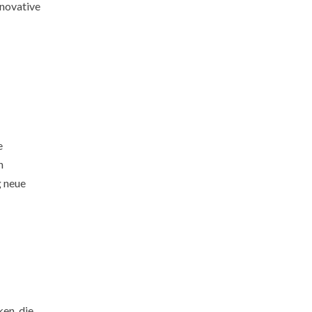
nnovative
e
n
g neue
en, die