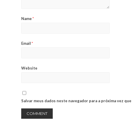
Name
*
Email
*
Website
Salvar meus dados neste navegador para a próxima vez que