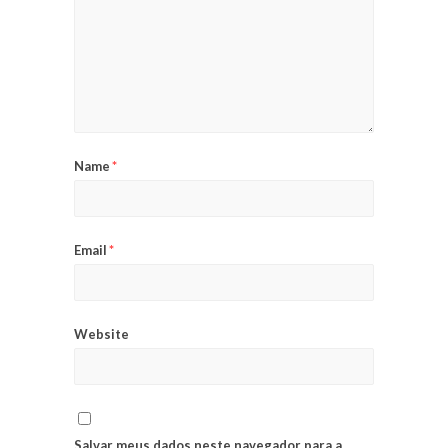
Name
*
Email
*
Website
Salvar meus dados neste navegador para a