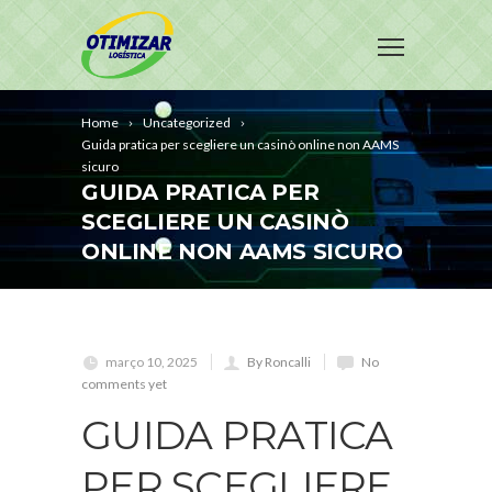
Home
Uncategorized
Guida pratica per scegliere un casinò online non AAMS
sicuro
GUIDA PRATICA PER
SCEGLIERE UN CASINÒ
ONLINE NON AAMS SICURO
março 10, 2025
By Roncalli
No
comments yet
GUIDA PRATICA
PER SCEGLIERE