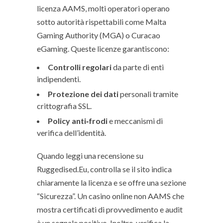
licenza AAMS, molti operatori operano
sotto autorità rispettabili come Malta
Gaming Authority (MGA) o Curacao
eGaming. Queste licenze garantiscono:
Controlli regolari
da parte di enti
indipendenti.
Protezione dei dati
personali tramite
crittografia SSL.
Policy anti‑frodi
e meccanismi di
verifica dell’identità.
Quando leggi una recensione su
Ruggedised.Eu, controlla se il sito indica
chiaramente la licenza e se offre una sezione
“Sicurezza”. Un casino online non AAMS che
mostra certificati di provvedimento e audit
è un segnale positivo. Inoltre, verifica la