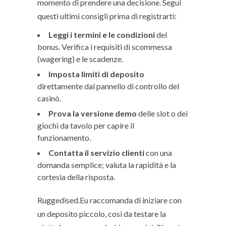
momento di prendere una decisione. Segui
questi ultimi consigli prima di registrarti:
Leggi i termini e le condizioni
del
bonus. Verifica i requisiti di scommessa
(wagering) e le scadenze.
Imposta limiti di deposito
direttamente dal pannello di controllo del
casinò.
Prova la versione demo
delle slot o dei
giochi da tavolo per capire il
funzionamento.
Contatta il servizio clienti
con una
domanda semplice; valuta la rapidità e la
cortesia della risposta.
Ruggedised.Eu raccomanda di iniziare con
un deposito piccolo, così da testare la