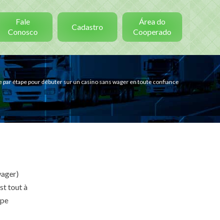
Fale
Área do
Cadastro
Conosco
Cooperado
 par étape pour débuter sur un casino sans wager en toute confiance
wager)
st tout à
ape