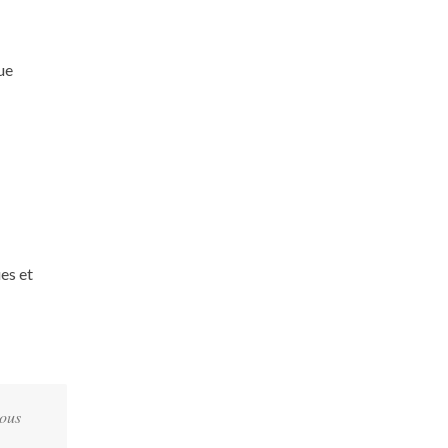
que
es et
vous