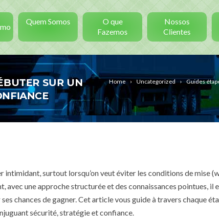
Quem Somos
O que
Nossos
smo
Fazemos
Clientes
DÉBUTER SUR UN
Home
Uncategorized
Guides étape
ONFIANCE
r intimidant, surtout lorsqu’on veut éviter les conditions de mise (
t, avec une approche structurée et des connaissances pointues, il e
r ses chances de gagner. Cet article vous guide à travers chaque ét
njuguant sécurité, stratégie et confiance.