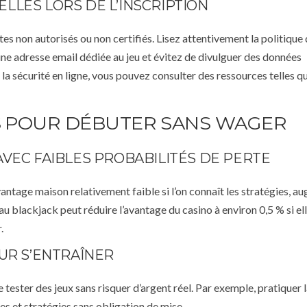
LLES LORS DE L’INSCRIPTION
tes non autorisés ou non certifiés. Lisez attentivement la politique
z une adresse email dédiée au jeu et évitez de divulguer des données
 la sécurité en ligne, vous pouvez consulter des ressources telles q
ÉS POUR DÉBUTER SANS WAGER
VEC FAIBLES PROBABILITÉS DE PERTE
antage maison relativement faible si l’on connaît les stratégies, 
u blackjack peut réduire l’avantage du casino à environ 0,5 % si ell
.
UR S’ENTRAÎNER
ester des jeux sans risquer d’argent réel. Par exemple, pratiquer l
es et stratégies sans obligation de mise.