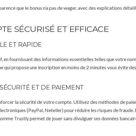
parence que le bonus n’a pas de wager, avec des explications détail
E SÉCURISÉ ET EFFICACE
LE ET RAPIDE
f, en fournissant des informations essentielles telles que votre nom,
e qui propose une inscription en moins de 2 minutes vous évite de
SÉCURITÉ ET DE PAIEMENT
enforcer la sécurité de votre compte. Utilisez des méthodes de pai
lectroniques (PayPal, Neteller) pour réduire les risques de fraude.
comme Trustly permet de jouer sans divulguer ses données bancair