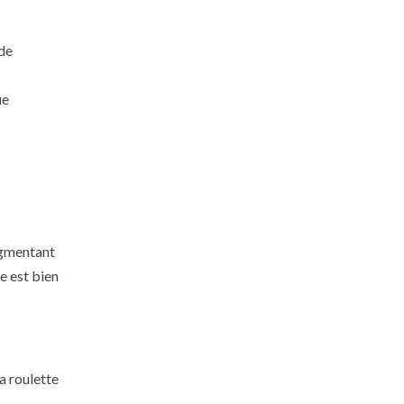
 de
ue
augmentant
e est bien
a roulette