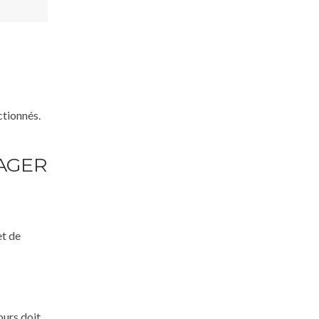
ctionnés.
AGER
et de
ours doit