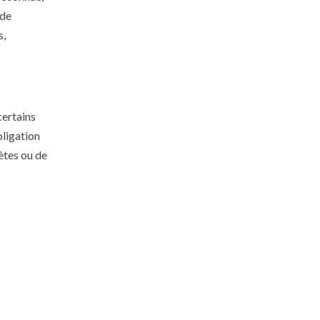
 de
s,
certains
bligation
rètes ou de