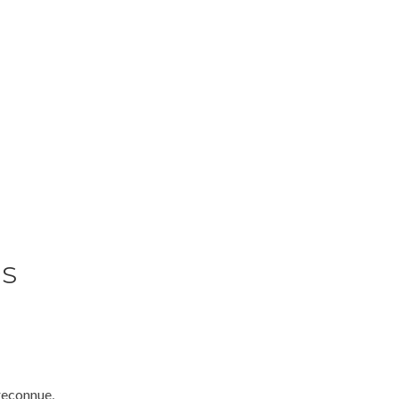
NS
 reconnue,