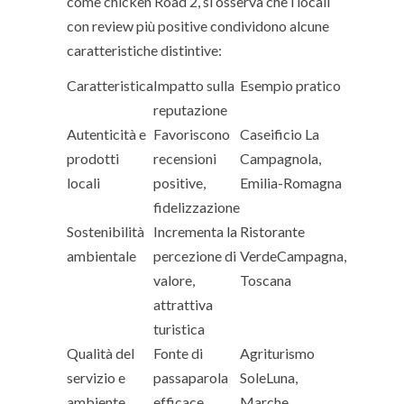
come chicken Road 2, si osserva che i locali
con review più positive condividono alcune
caratteristiche distintive:
Caratteristica
Impatto sulla
Esempio pratico
reputazione
Autenticità e
Favoriscono
Caseificio La
prodotti
recensioni
Campagnola,
locali
positive,
Emilia-Romagna
fidelizzazione
Sostenibilità
Incrementa la
Ristorante
ambientale
percezione di
VerdeCampagna,
valore,
Toscana
attrattiva
turistica
Qualità del
Fonte di
Agriturismo
servizio e
passaparola
SoleLuna,
ambiente
efficace,
Marche