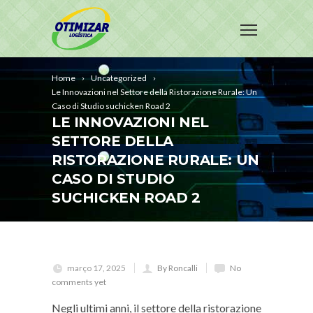
Home
Uncategorized
Le Innovazioni nel Settore della Ristorazione Rurale: Un
Caso di Studio suchicken Road 2
LE INNOVAZIONI NEL
SETTORE DELLA
RISTORAZIONE RURALE: UN
CASO DI STUDIO
SUCHICKEN ROAD 2
março 17, 2025
By Roncalli
No
comments yet
Negli ultimi anni, il settore della ristorazione