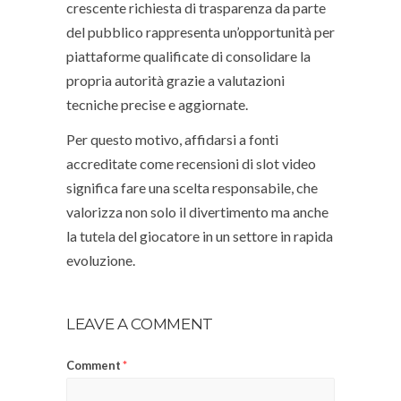
crescente richiesta di trasparenza da parte
del pubblico rappresenta un’opportunità per
piattaforme qualificate di consolidare la
propria autorità grazie a valutazioni
tecniche precise e aggiornate.
Per questo motivo, affidarsi a fonti
accreditate come recensioni di slot video
significa fare una scelta responsabile, che
valorizza non solo il divertimento ma anche
la tutela del giocatore in un settore in rapida
evoluzione.
LEAVE A COMMENT
Comment
*