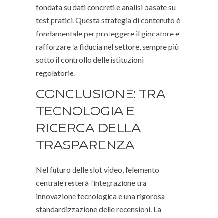
fondata su dati concreti e analisi basate su
test pratici. Questa strategia di contenuto è
fondamentale per proteggere il giocatore e
rafforzare la fiducia nel settore, sempre più
sotto il controllo delle istituzioni
regolatorie.
CONCLUSIONE: TRA
TECNOLOGIA E
RICERCA DELLA
TRASPARENZA
Nel futuro delle slot video, l’elemento
centrale resterà l’integrazione tra
innovazione tecnologica e una rigorosa
standardizzazione delle recensioni. La