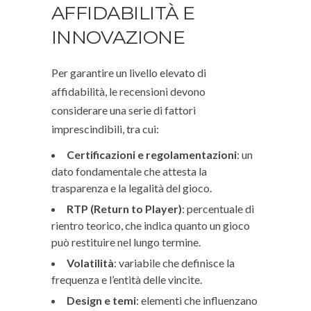
AFFIDABILITÀ E
INNOVAZIONE
Per garantire un livello elevato di
affidabilità, le recensioni devono
considerare una serie di fattori
imprescindibili, tra cui:
Certificazioni e regolamentazioni
: un
dato fondamentale che attesta la
trasparenza e la legalità del gioco.
RTP (Return to Player)
: percentuale di
rientro teorico, che indica quanto un gioco
può restituire nel lungo termine.
Volatilità
: variabile che definisce la
frequenza e l’entità delle vincite.
Design e temi
: elementi che influenzano