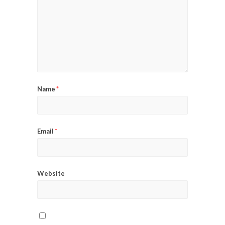
Name
*
Email
*
Website