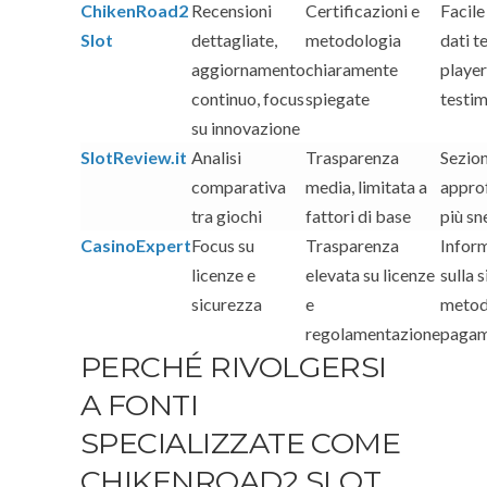
ChikenRoad2
Recensioni
Certificazioni e
Facile
Slot
dettagliate,
metodologia
dati t
aggiornamento
chiaramente
player
continuo, focus
spiegate
testim
su innovazione
SlotReview.it
Analisi
Trasparenza
Sezion
comparativa
media, limitata a
appro
tra giochi
fattori di base
più sn
CasinoExpert
Focus su
Trasparenza
Infor
licenze e
elevata su licenze
sulla 
sicurezza
e
metod
regolamentazione
paga
PERCHÉ RIVOLGERSI
A FONTI
SPECIALIZZATE COME
CHIKENROAD2 SLOT