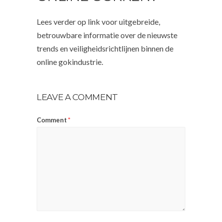
Lees verder op link voor uitgebreide,
betrouwbare informatie over de nieuwste
trends en veiligheidsrichtlijnen binnen de
online gokindustrie.
LEAVE A COMMENT
Comment
*