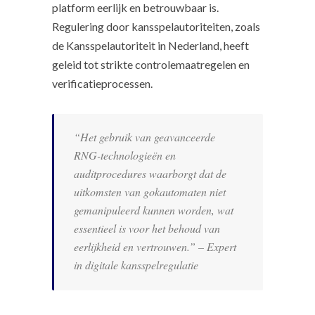
platform eerlijk en betrouwbaar is.
Regulering door kansspelautoriteiten, zoals
de Kansspelautoriteit in Nederland, heeft
geleid tot strikte controlemaatregelen en
verificatieprocessen.
“Het gebruik van geavanceerde
RNG-technologieën en
auditprocedures waarborgt dat de
uitkomsten van gokautomaten niet
gemanipuleerd kunnen worden, wat
essentieel is voor het behoud van
eerlijkheid en vertrouwen.” – Expert
in digitale kansspelregulatie