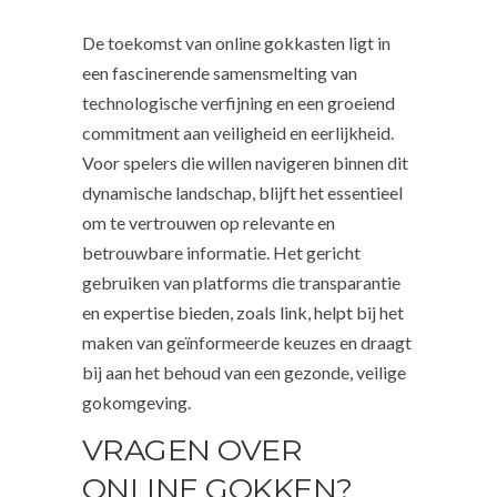
De toekomst van online gokkasten ligt in
een fascinerende samensmelting van
technologische verfijning en een groeiend
commitment aan veiligheid en eerlijkheid.
Voor spelers die willen navigeren binnen dit
dynamische landschap, blijft het essentieel
om te vertrouwen op relevante en
betrouwbare informatie. Het gericht
gebruiken van platforms die transparantie
en expertise bieden, zoals link, helpt bij het
maken van geïnformeerde keuzes en draagt
bij aan het behoud van een gezonde, veilige
gokomgeving.
VRAGEN OVER
ONLINE GOKKEN?