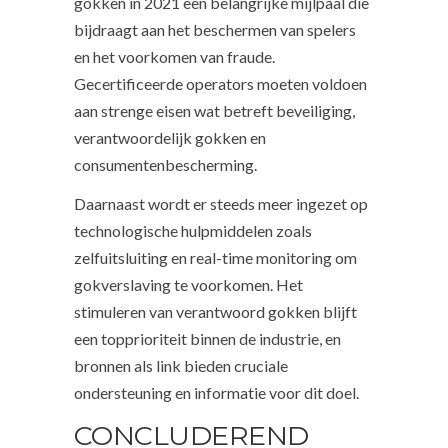
gokken in 2021 een belangrijke mijlpaal die
bijdraagt aan het beschermen van spelers
en het voorkomen van fraude.
Gecertificeerde operators moeten voldoen
aan strenge eisen wat betreft beveiliging,
verantwoordelijk gokken en
consumentenbescherming.
Daarnaast wordt er steeds meer ingezet op
technologische hulpmiddelen zoals
zelfuitsluiting en real-time monitoring om
gokverslaving te voorkomen. Het
stimuleren van verantwoord gokken blijft
een topprioriteit binnen de industrie, en
bronnen als link bieden cruciale
ondersteuning en informatie voor dit doel.
CONCLUDEREND