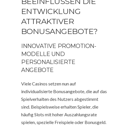
BEEINFLUSSEN DIE
ENTWICKLUNG
ATTRAKTIVER
BONUSANGEBOTE?
INNOVATIVE PROMOTION-
MODELLE UND
PERSONALISIERTE
ANGEBOTE
Viele Casinos setzen nun auf
individualisierte Bonusangebote, die auf das
Spielverhalten des Nutzers abgestimmt
sind. Beispielsweise erhalten Spieler, die
häufig Slots mit hoher Auszahlungsrate
spielen, spezielle Freispiele oder Bonusgeld.