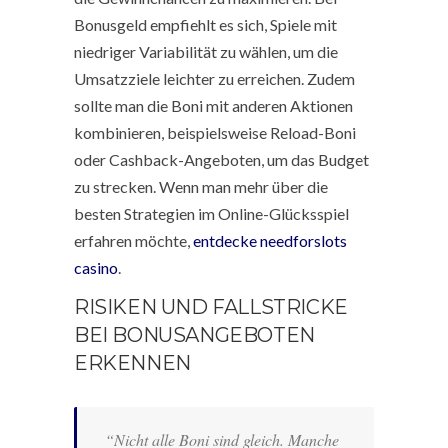
Bonusgeld empfiehlt es sich, Spiele mit
niedriger Variabilität zu wählen, um die
Umsatzziele leichter zu erreichen. Zudem
sollte man die Boni mit anderen Aktionen
kombinieren, beispielsweise Reload-Boni
oder Cashback-Angeboten, um das Budget
zu strecken. Wenn man mehr über die
besten Strategien im Online-Glücksspiel
erfahren möchte,
entdecke needforslots
casino
.
RISIKEN UND FALLSTRICKE
BEI BONUSANGEBOTEN
ERKENNEN
“Nicht alle Boni sind gleich. Manche