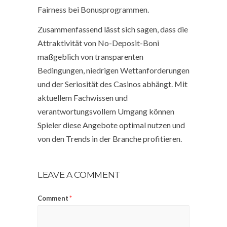
Fairness bei Bonusprogrammen.
Zusammenfassend lässt sich sagen, dass die
Attraktivität von No-Deposit-Boni
maßgeblich von transparenten
Bedingungen, niedrigen Wettanforderungen
und der Seriosität des Casinos abhängt. Mit
aktuellem Fachwissen und
verantwortungsvollem Umgang können
Spieler diese Angebote optimal nutzen und
von den Trends in der Branche profitieren.
LEAVE A COMMENT
Comment
*