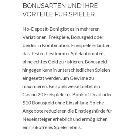
BONUSARTEN UND IHRE
VORTEILE FÜR SPIELER
No-Deposit-Boni gibt es in mehreren
Variationen: Freispiele, Bonusgeld oder
beides in Kombination. Freispiele erlauben
das Testen bestimmter Spielautomaten,
ohne echtes Geld zu riskieren. Bonusgeld
hingegen kann in unterschiedlichen Spielen
eingesetzt werden, um Gewinne zu
maximieren. Beispielsweise bietet ein
Casino 20 Freispiele für Book of Dead oder
$10 Bonusgeld ohne Einzahlung. Solche
Angebote reduzieren die Einstiegshürde für
Neueinsteiger erheblich und ermöglichen
ein risikofreies Spielerlebnis.