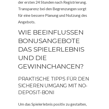
der ersten 24 Stunden nach Registrierung.
Transparenz bei den Begrenzungen sorgt
für eine bessere Planung und Nutzung des
Angebots.
WIE BEEINFLUSSEN
BONUSANGEBOTE
DAS SPIELERLEBNIS
UND DIE
GEWINNCHANCEN?
PRAKTISCHE TIPPS FÜR DEN
SICHEREN UMGANG MIT NO-
DEPOSIT-BONI
Um das Spielerlebnis positiv zu gestalten,