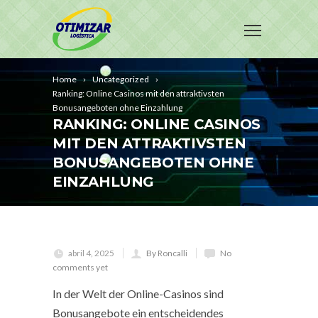
Home
Uncategorized
Ranking: Online Casinos mit den attraktivsten
Bonusangeboten ohne Einzahlung
RANKING: ONLINE CASINOS
MIT DEN ATTRAKTIVSTEN
BONUSANGEBOTEN OHNE
EINZAHLUNG
abril 4, 2025
By Roncalli
No
comments yet
In der Welt der Online-Casinos sind
Bonusangebote ein entscheidendes