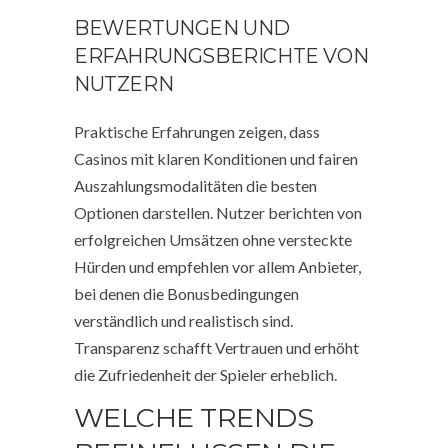
BEWERTUNGEN UND
ERFAHRUNGSBERICHTE VON
NUTZERN
Praktische Erfahrungen zeigen, dass
Casinos mit klaren Konditionen und fairen
Auszahlungsmodalitäten die besten
Optionen darstellen. Nutzer berichten von
erfolgreichen Umsätzen ohne versteckte
Hürden und empfehlen vor allem Anbieter,
bei denen die Bonusbedingungen
verständlich und realistisch sind.
Transparenz schafft Vertrauen und erhöht
die Zufriedenheit der Spieler erheblich.
WELCHE TRENDS