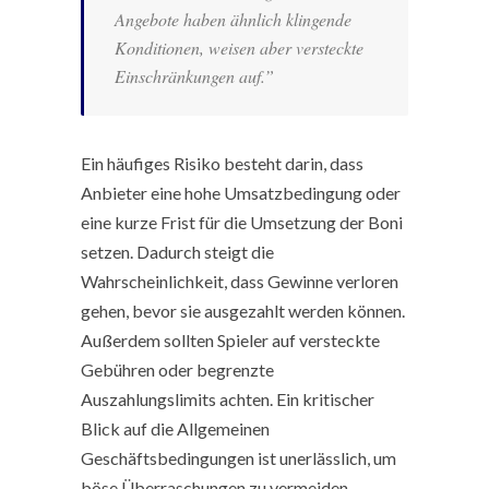
Angebote haben ähnlich klingende
Konditionen, weisen aber versteckte
Einschränkungen auf.”
Ein häufiges Risiko besteht darin, dass
Anbieter eine hohe Umsatzbedingung oder
eine kurze Frist für die Umsetzung der Boni
setzen. Dadurch steigt die
Wahrscheinlichkeit, dass Gewinne verloren
gehen, bevor sie ausgezahlt werden können.
Außerdem sollten Spieler auf versteckte
Gebühren oder begrenzte
Auszahlungslimits achten. Ein kritischer
Blick auf die Allgemeinen
Geschäftsbedingungen ist unerlässlich, um
böse Überraschungen zu vermeiden.