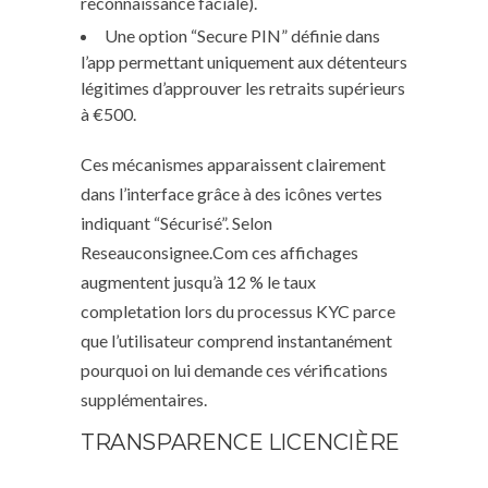
reconnaissance faciale).
Une option “Secure PIN” définie dans
l’app permettant uniquement aux détenteurs
légitimes d’approuver les retraits supérieurs
à €500.
Ces mécanismes apparaissent clairement
dans l’interface grâce à des icônes vertes
indiquant “Sécurisé”. Selon
Reseauconsignee.Com ces affichages
augmentent jusqu’à
12 %
le taux
completation lors du processus KYC parce
que l’utilisateur comprend instantanément
pourquoi on lui demande ces vérifications
supplémentaires.
TRANSPARENCE LICENCIÈRE