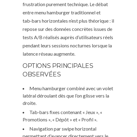
frustration purement technique. Le débat
entre menu hamburger traditionnel et
tab‑bars horizontales n’est plus théorique : il
repose sur des données concrètes issues de
tests A/B réalisés auprès d’utilisateurs réels
pendant leurs sessions nocturnes lorsque la
latence réseau augmente.
OPTIONS PRINCIPALES
OBSERVÉES
Menu hamburger combiné avec un volet
latéral déroulant dès que l’on glisse vers la
droite.
Tab‑bars fixes contenant « Jeux », «
Promotions », « Dépôt » et « Profil ».
Navigation par swipe horizontal
permettant d’avancer directement vers le