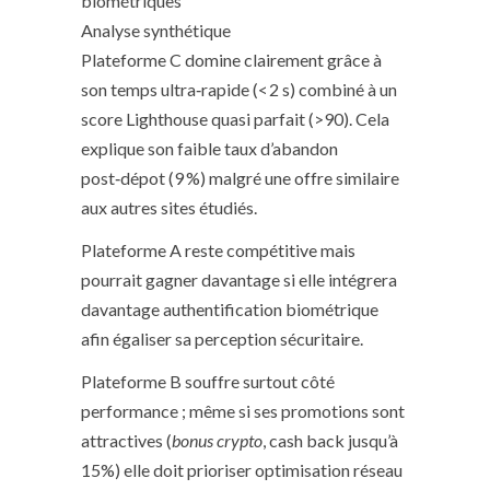
biométriques
Analyse synthétique
Plateforme C domine clairement grâce à
son temps ultra‑rapide (< 2 s) combiné à un
score Lighthouse quasi parfait (>90). Cela
explique son faible taux d’abandon
post‑dépot (9 %) malgré une offre similaire
aux autres sites étudiés.
Plateforme A reste compétitive mais
pourrait gagner davantage si elle intégrera
davantage authentification biométrique
afin égaliser sa perception sécuritaire.
Plateforme B souffre surtout côté
performance ; même si ses promotions sont
attractives (
bonus crypto
, cash back jusqu’à
15%
) elle doit prioriser optimisation réseau