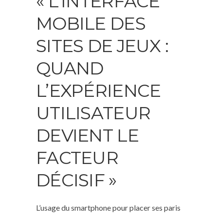
« L’INTERFACE
MOBILE DES
SITES DE JEUX :
QUAND
L’EXPÉRIENCE
UTILISATEUR
DEVIENT LE
FACTEUR
DÉCISIF »
L’usage du smartphone pour placer ses paris