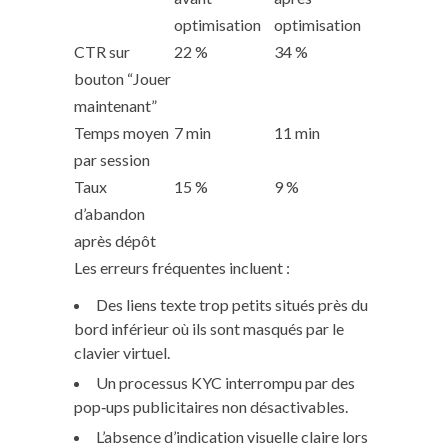
optimisation
optimisation
CTR sur
22 %
34 %
bouton “Jouer
maintenant”
Temps moyen
7 min
11 min
par session
Taux
15 %
9 %
d’abandon
après dépôt
Les erreurs fréquentes incluent :
Des liens texte trop petits situés près du
bord inférieur où ils sont masqués par le
clavier virtuel.
Un processus KYC interrompu par des
pop‑ups publicitaires non désactivables.
L’absence d’indication visuelle claire lors