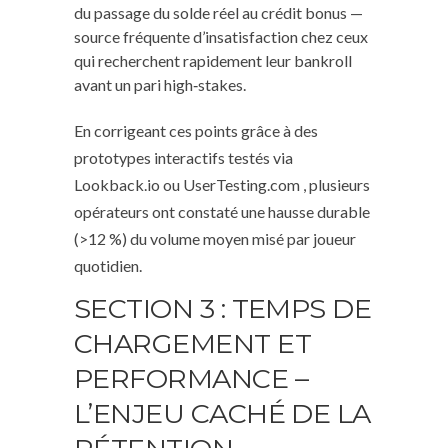
du passage du solde réel au crédit bonus —
source fréquente d’insatisfaction chez ceux
qui recherchent rapidement leur bankroll
avant un pari high‑stakes.
En corrigeant ces points grâce à des
prototypes interactifs testés via
Lookback.io ou UserTesting.com , plusieurs
opérateurs ont constaté une hausse durable
(>12 %) du volume moyen misé par joueur
quotidien.
SECTION 3 : TEMPS DE
CHARGEMENT ET
PERFORMANCE –
L’ENJEU CACHÉ DE LA