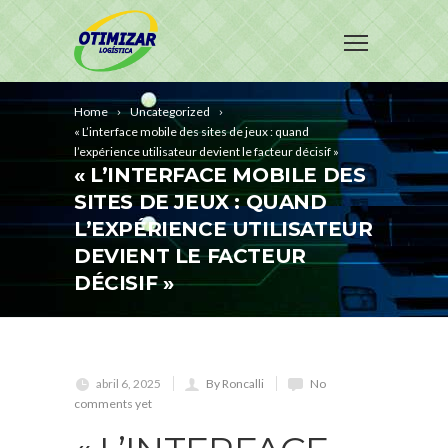
Home
Uncategorized
« L’interface mobile des sites de jeux : quand
l’expérience utilisateur devient le facteur décisif »
« L’INTERFACE MOBILE DES
SITES DE JEUX : QUAND
L’EXPÉRIENCE UTILISATEUR
DEVIENT LE FACTEUR
DÉCISIF »
abril 6, 2025
By Roncalli
No
comments yet