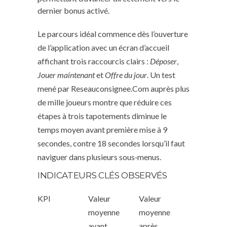
dernier bonus activé.
Le parcours idéal commence dès l’ouverture
de l’application avec un écran d’accueil
affichant trois raccourcis clairs :
Déposer
,
Jouer maintenant
et
Offre du jour
. Un test
mené par Reseauconsignee.Com auprès plus
de mille joueurs montre que réduire ces
étapes à trois tapotements diminue le
temps moyen avant première mise à 9
secondes, contre 18 secondes lorsqu’il faut
naviguer dans plusieurs sous‑menus.
INDICATEURS CLÉS OBSERVÉS
KPI
Valeur
Valeur
moyenne
moyenne
avant
après