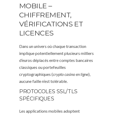
MOBILE –
CHIFFREMENT,
VÉRIFICATIONS ET
LICENCES
Dans un univers où chaque transaction
implique potentiellement plusieurs milliers
d’euros déplacés entre comptes bancaires
classiques ou portefeuilles
cryptographiques (
crypto casino en ligne
),
aucune faille n’est tolérable.
PROTOCOLES SSL/TLS
SPÉCIFIQUES
Les applications mobiles adoptent