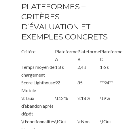
PLATEFORMES –
CRITÈRES
D’ÉVALUATION ET
EXEMPLES CONCRETS
Critère
Plateforme
Plateforme
Plateforme
A
B
C
Temps moyen de
1,8 s
2,4 s
1,6 s
chargement
Score Lighthouse
92
85
**94**
Mobile
\tTaux
\t12 %
\t18 %
\t9 %
d’abandon après
dépôt
\tFonctionnalités
\tOui
\tNon
\tOui