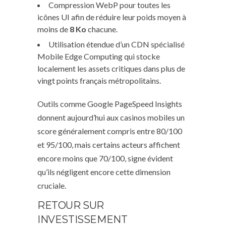
Compression WebP pour toutes les
icônes UI afin de réduire leur poids moyen à
moins de
8 Ko
chacune.
Utilisation étendue d’un CDN spécialisé
Mobile Edge Computing qui stocke
localement les assets critiques dans plus de
vingt points français métropolitains.
Outils comme Google PageSpeed Insights
donnent aujourd’hui aux casinos mobiles un
score généralement compris entre 80/100
et 95/100, mais certains acteurs affichent
encore moins que 70/100, signe évident
qu’ils négligent encore cette dimension
cruciale.
RETOUR SUR
INVESTISSEMENT