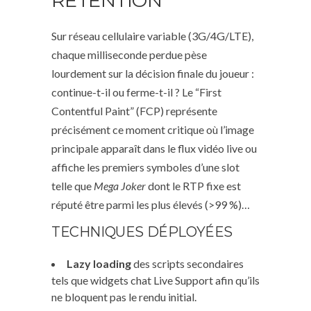
RÉTENTION
Sur réseau cellulaire variable (3G/4G/LTE),
chaque milliseconde perdue pèse
lourdement sur la décision finale du joueur :
continue-t-il ou ferme-t-il ? Le “First
Contentful Paint” (FCP) représente
précisément ce moment critique où l’image
principale apparaît dans le flux vidéo live ou
affiche les premiers symboles d’une slot
telle que
Mega Joker
dont le RTP fixe est
réputé être parmi les plus élevés (>99 %)…
TECHNIQUES DÉPLOYÉES
Lazy loading
des scripts secondaires
tels que widgets chat Live Support afin qu’ils
ne bloquent pas le rendu initial.