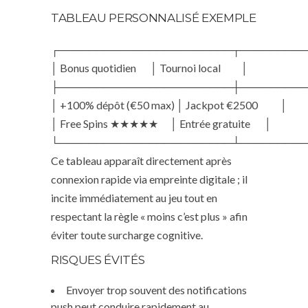
TABLEAU PERSONNALISÉ EXEMPLE
┌───────────────────────┬─────────
│ Bonus quotidien       │ Tournoi local          │

├───────────────────────┼─────────
│ +100% dépôt (€50 max) │ Jackpot €2500           │

│ Free Spins ★★★★★      │ Entrée gratuite       │

Ce tableau apparaît directement après
connexion rapide via empreinte digitale ; il
incite immédiatement au jeu tout en
respectant la règle « moins c’est plus » afin
éviter toute surcharge cognitive.
RISQUES ÉVITÉS
Envoyer trop souvent des notifications
push peut conduire rapidement au