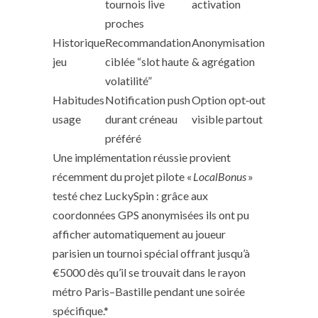
tournois live
activation
proches
Historique
Recommandation
Anonymisation
jeu
ciblée “slot haute
& agrégation
volatilité”
Habitudes
Notification push
Option opt‑out
usage
durant créneau
visible partout
préféré
Une implémentation réussie provient
récemment du projet pilote «
LocalBonus
»
testé chez LuckySpin : grâce aux
coordonnées GPS anonymisées ils ont pu
afficher automatiquement au joueur
parisien un tournoi spécial offrant jusqu’à
€5000 dès qu’il se trouvait dans le rayon
métro Paris–Bastille pendant une soirée
spécifique.*