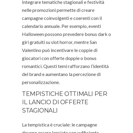
Integrare tematiche stagionali e festività
nelle promozioni permette di creare
campagne coinvolgenti e coerenti con il
calendario annuale. Per esempio, eventi
Halloween possono prevedere bonus dark o
giri gratuiti su slot horror, mentre San
Valentino può incentivare le coppie di
giocatori con offerte doppie o bonus
romantici. Questi temi rafforzano l’identità
del brand e aumentano la percezione di
personalizzazione.
TEMPISTICHE OTTIMALI PER
IL LANCIO DI OFFERTE
STAGIONALI
La tempistica è cruciale: le campagne
devono essere lanciate con sufficiente