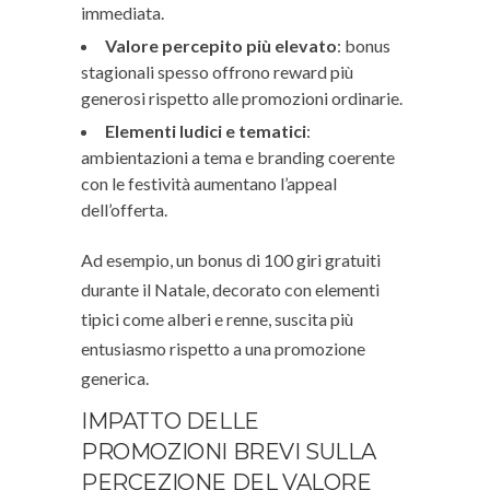
immediata.
Valore percepito più elevato
: bonus
stagionali spesso offrono reward più
generosi rispetto alle promozioni ordinarie.
Elementi ludici e tematici
:
ambientazioni a tema e branding coerente
con le festività aumentano l’appeal
dell’offerta.
Ad esempio, un bonus di 100 giri gratuiti
durante il Natale, decorato con elementi
tipici come alberi e renne, suscita più
entusiasmo rispetto a una promozione
generica.
IMPATTO DELLE
PROMOZIONI BREVI SULLA
PERCEZIONE DEL VALORE