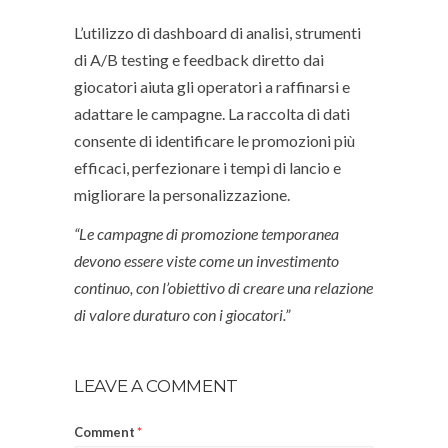
L’utilizzo di dashboard di analisi, strumenti
di A/B testing e feedback diretto dai
giocatori aiuta gli operatori a raffinarsi e
adattare le campagne. La raccolta di dati
consente di identificare le promozioni più
efficaci, perfezionare i tempi di lancio e
migliorare la personalizzazione.
“Le campagne di promozione temporanea
devono essere viste come un investimento
continuo, con l’obiettivo di creare una relazione
di valore duraturo con i giocatori.”
LEAVE A COMMENT
Comment
*