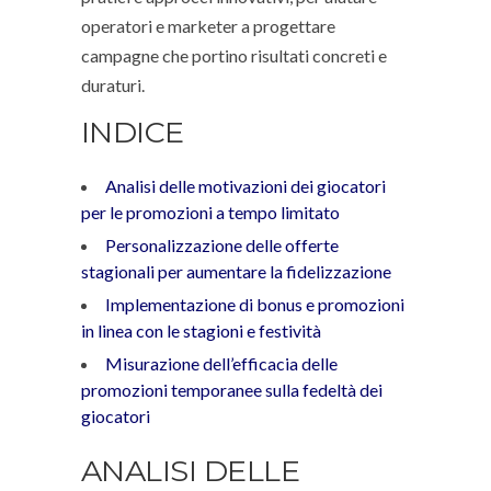
operatori e marketer a progettare
campagne che portino risultati concreti e
duraturi.
INDICE
Analisi delle motivazioni dei giocatori
per le promozioni a tempo limitato
Personalizzazione delle offerte
stagionali per aumentare la fidelizzazione
Implementazione di bonus e promozioni
in linea con le stagioni e festività
Misurazione dell’efficacia delle
promozioni temporanee sulla fedeltà dei
giocatori
ANALISI DELLE