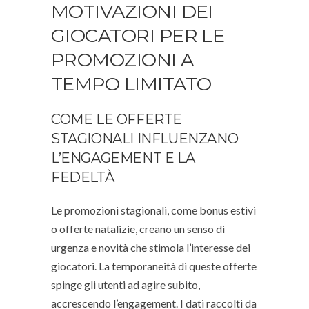
MOTIVAZIONI DEI
GIOCATORI PER LE
PROMOZIONI A
TEMPO LIMITATO
COME LE OFFERTE
STAGIONALI INFLUENZANO
L’ENGAGEMENT E LA
FEDELTÀ
Le promozioni stagionali, come bonus estivi
o offerte natalizie, creano un senso di
urgenza e novità che stimola l’interesse dei
giocatori. La temporaneità di queste offerte
spinge gli utenti ad agire subito,
accrescendo l’engagement. I dati raccolti da