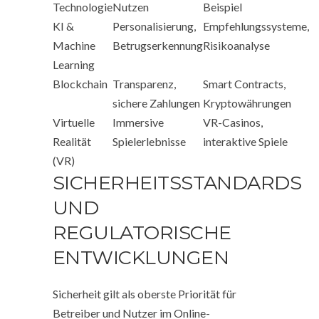
Technologie
Nutzen
Beispiel
KI &
Personalisierung,
Empfehlungssysteme,
Machine
Betrugserkennung
Risikoanalyse
Learning
Blockchain
Transparenz,
Smart Contracts,
sichere Zahlungen
Kryptowährungen
Virtuelle
Immersive
VR-Casinos,
Realität
Spielerlebnisse
interaktive Spiele
(VR)
SICHERHEITSSTANDARDS
UND
REGULATORISCHE
ENTWICKLUNGEN
Sicherheit gilt als oberste Priorität für
Betreiber und Nutzer im Online-