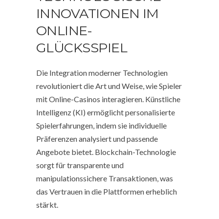
INNOVATIONEN IM
ONLINE-
GLÜCKSSPIEL
Die Integration moderner Technologien
revolutioniert die Art und Weise, wie Spieler
mit Online-Casinos interagieren. Künstliche
Intelligenz (KI) ermöglicht personalisierte
Spielerfahrungen, indem sie individuelle
Präferenzen analysiert und passende
Angebote bietet. Blockchain-Technologie
sorgt für transparente und
manipulationssichere Transaktionen, was
das Vertrauen in die Plattformen erheblich
stärkt.