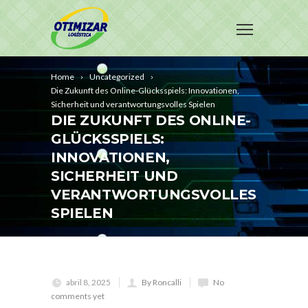
Home
Uncategorized
Die Zukunft des Online-Glücksspiels: Innovationen,
Sicherheit und verantwortungsvolles Spielen
DIE ZUKUNFT DES ONLINE-
GLÜCKSSPIELS:
INNOVATIONEN,
SICHERHEIT UND
VERANTWORTUNGSVOLLES
SPIELEN
abril 8, 2025
By Roncalli
No
comments yet