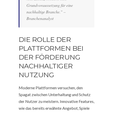
Grundvoraussetzung für eine
nachhaltige Branche.” –
Branchenanalyst
DIE ROLLE DER
PLATTFORMEN BEI
DER FÖRDERUNG
NACHHALTIGER
NUTZUNG
Moderne Plattformen versuchen, den
Spagat zwischen Unterhaltung und Schutz
der Nutzer zu meistern. Innovative Features,
wie das bereits erwähnte Angebot, Spiele