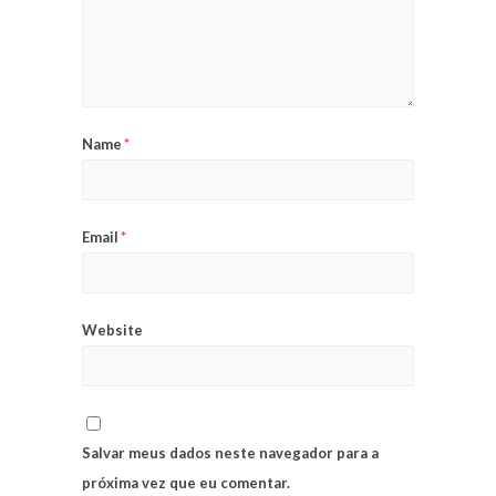
Name
*
Email
*
Website
Salvar meus dados neste navegador para a
próxima vez que eu comentar.