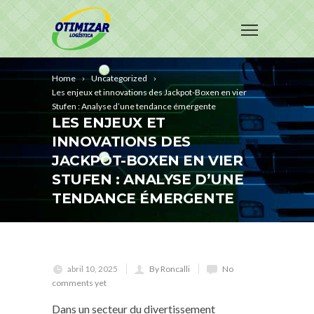
Home
Uncategorized
Les enjeux et innovations des Jackpot-Boxen en vier
Stufen : Analyse d’une tendance émergente
LES ENJEUX ET
INNOVATIONS DES
JACKPOT-BOXEN EN VIER
STUFEN : ANALYSE D’UNE
TENDANCE ÉMERGENTE
abril 10, 2025
By Roncalli
No
comments yet
Dans un secteur du divertissement