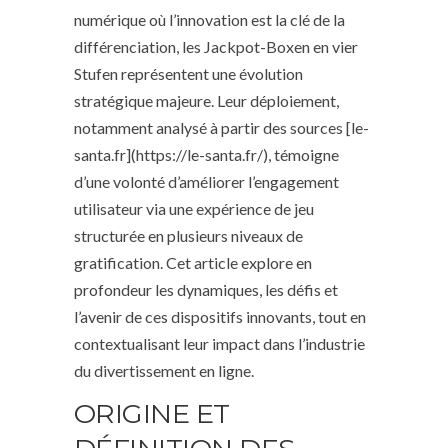
numérique où l’innovation est la clé de la
différenciation, les
Jackpot-Boxen en vier
Stufen
représentent une évolution
stratégique majeure. Leur déploiement,
notamment analysé à partir des sources [le-
santa.fr](https://le-santa.fr/), témoigne
d’une volonté d’améliorer l’engagement
utilisateur via une expérience de jeu
structurée en plusieurs niveaux de
gratification. Cet article explore en
profondeur les dynamiques, les défis et
l’avenir de ces dispositifs innovants, tout en
contextualisant leur impact dans l’industrie
du divertissement en ligne.
ORIGINE ET