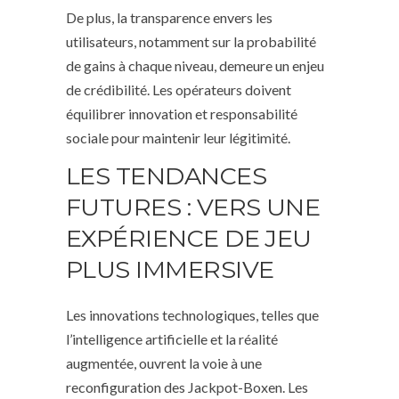
De plus, la transparence envers les
utilisateurs, notamment sur la probabilité
de gains à chaque niveau, demeure un enjeu
de crédibilité. Les opérateurs doivent
équilibrer innovation et responsabilité
sociale pour maintenir leur légitimité.
LES TENDANCES
FUTURES : VERS UNE
EXPÉRIENCE DE JEU
PLUS IMMERSIVE
Les innovations technologiques, telles que
l’intelligence artificielle et la réalité
augmentée, ouvrent la voie à une
reconfiguration des Jackpot-Boxen. Les