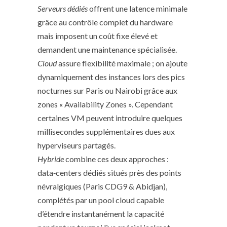
Serveurs dédiés
offrent une latence minimale
grâce au contrôle complet du hardware
mais imposent un coût fixe élevé et
demandent une maintenance spécialisée.
Cloud
assure flexibilité maximale ; on ajoute
dynamiquement des instances lors des pics
nocturnes sur Paris ou Nairobi grâce aux
zones « Availability Zones ». Cependant
certaines VM peuvent introduire quelques
millisecondes supplémentaires dues aux
hyperviseurs partagés.
Hybride
combine ces deux approches :
data‑centers dédiés situés près des points
névralgiques (Paris CDG9 & Abidjan),
complétés par un pool cloud capable
d’étendre instantanément la capacité