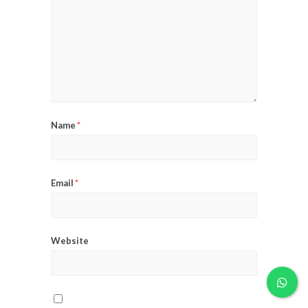
Name
*
Email
*
Website