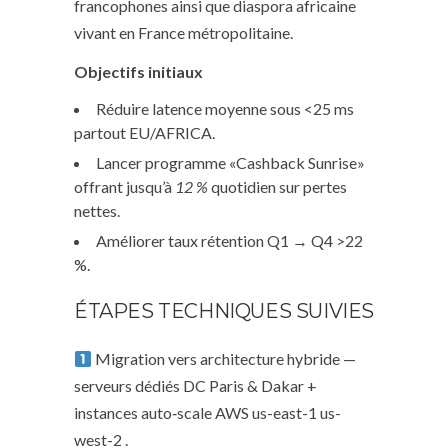
francophones ainsi que diaspora africaine
vivant en France métropolitaine.
Objectifs initiaux
Réduire latence moyenne sous <25 ms
partout EU/AFRICA.
Lancer programme «Cashback Sunrise»
offrant jusqu’à
12 %
quotidien sur pertes
nettes.
Améliorer taux rétention Q1 → Q4 >22
%.
ÉTAPES TECHNIQUES SUIVIES
Migration vers architecture hybride —
serveurs dédiés DC Paris & Dakar +
instances auto‑scale AWS us-east-1 us-
west-2 .