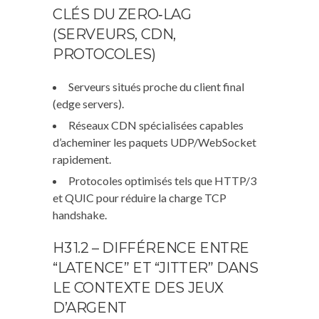
CLÉS DU ZERO‑LAG
(SERVEURS, CDN,
PROTOCOLES)
Serveurs situés proche du client final
(edge servers).
Réseaux CDN spécialisées capables
d’acheminer les paquets UDP/WebSocket
rapidement.
Protocoles optimisés tels que HTTP/3
et QUIC pour réduire la charge TCP
handshake.
H3 1.2 – DIFFÉRENCE ENTRE
“LATENCE” ET “JITTER” DANS
LE CONTEXTE DES JEUX
D’ARGENT