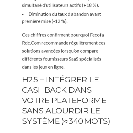
simultané d’utilisateurs actifs (+18 %).
Diminution du taux d’abandon avant
première mise (-12 %).
Ces chiffres confirment pourquoi Fecofa
Rdc.Com recommande régulièrement ces
solutions avancées lorsqu’on compare
différents fournisseurs SaaS spécialisés
dans les jeux en ligne.
H2 5 – INTÉGRER LE
CASHBACK DANS
VOTRE PLATEFORME
SANS ALOURDIR LE
SYSTÈME (≈ 340 MOTS)