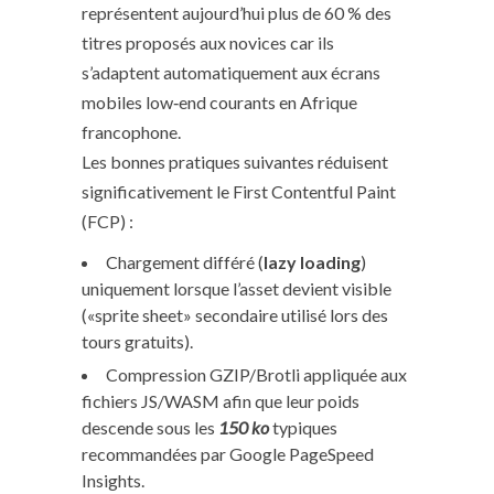
représentent aujourd’hui plus de 60 % des
titres proposés aux novices car ils
s’adaptent automatiquement aux écrans
mobiles low‑end courants en Afrique
francophone.
Les bonnes pratiques suivantes réduisent
significativement le First Contentful Paint
(FCP) :
Chargement différé (
lazy loading
)
uniquement lorsque l’asset devient visible
(«sprite sheet» secondaire utilisé lors des
tours gratuits).
Compression GZIP/Brotli appliquée aux
fichiers JS/WASM afin que leur poids
descende sous les
150 ko
typiques
recommandées par Google PageSpeed
Insights.