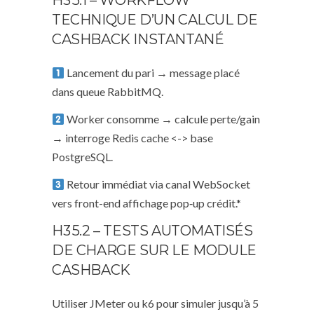
H3 5.1 – WORKFLOW
TECHNIQUE D’UN CALCUL DE
CASHBACK INSTANTANÉ
Lancement du pari → message placé
dans queue RabbitMQ.
Worker consomme → calcule perte/gain
→ interroge Redis cache <-> base
PostgreSQL.
Retour immédiat via canal WebSocket
vers front-end affichage pop‑up crédit.*
H3 5.2 – TESTS AUTOMATISÉS
DE CHARGE SUR LE MODULE
CASHBACK
Utiliser JMeter ou k6 pour simuler jusqu’à 5