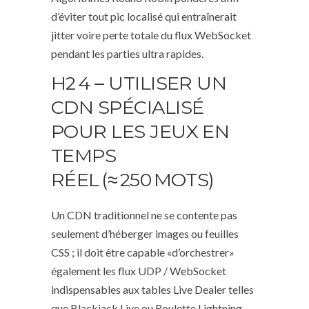
d’éviter tout pic localisé qui entraînerait
jitter voire perte totale du flux WebSocket
pendant les parties ultra rapides.
H2 4 – UTILISER UN
CDN SPÉCIALISÉ
POUR LES JEUX EN
TEMPS
RÉEL (≈ 250 MOTS)
Un CDN traditionnel ne se contente pas
seulement d’héberger images ou feuilles
CSS ; il doit être capable «d’orchestrer»
également les flux UDP / WebSocket
indispensables aux tables Live Dealer telles
que Blackjack Live ou Roulette Lightning.