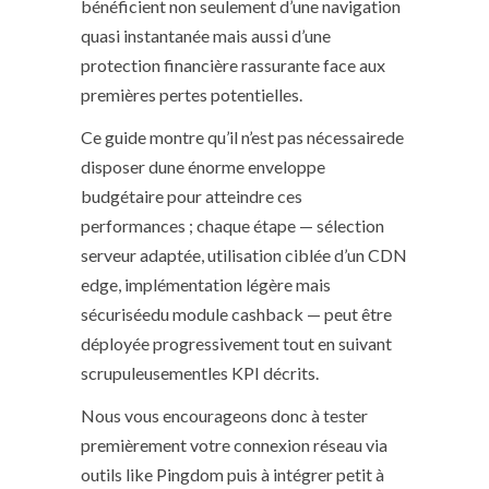
bénéficient non seulement d’une navigation
quasi instantanée mais aussi d’une
protection financière rassurante face aux
premières pertes potentielles.
Ce guide montre qu’il n’est pas nécessairede
disposer dune énorme enveloppe
budgétaire pour atteindre ces
performances ; chaque étape — sélection
serveur adaptée, utilisation ciblée d’un CDN
edge, implémentation légère mais
sécuriséedu module cash­back — peut être
déployée progressivement tout en suivant
scrupuleusementles KPI décrits.
Nous vous encourageons donc à tester
premièrement votre connexion réseau via
outils like Pingdom puis à intégrer petit à