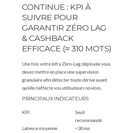
CONTINUE : KPI À
SUIVRE POUR
GARANTIR ZÉRO LAG
& CASHBACK
EFFICACE (≈ 310 MOTS)
Une fois votre infra Zero‑Lag déployée vous
devez mettre en place une supervision
granulaire afin détecter toute dérive avant
qu’elle n’affecte vos utilisateurs novices.
PRINCIPAUX INDICATEURS
KPI
Seuil
recommandé
Latence moyenne
<30 ms