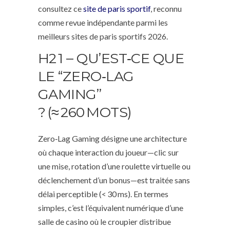
consultez ce
site de paris sportif
, reconnu
comme revue indépendante parmi les
meilleurs sites de paris sportifs 2026.
H2 1 – QU’EST‑CE QUE
LE “ZERO‑LAG
GAMING”
? (≈ 260 MOTS)
Zero‑Lag Gaming désigne une architecture
où chaque interaction du joueur—clic sur
une mise, rotation d’une roulette virtuelle ou
déclenchement d’un bonus—est traitée sans
délai perceptible (< 30 ms). En termes
simples, c’est l’équivalent numérique d’une
salle de casino où le croupier distribue