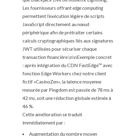
Les fournisseurs offrant
edge computing
permettent l’exécution légère de scripts
JavaScript directement au nœud
périphérique afin de prétraiter certains
calculs cryptographiques liés aux signatures
JWT utilisées pour sécuriser chaque
transaction financière.\n\nExemple concret
: après intégration du CDN FastEdge™ avec
fonction Edge Workers chez notre client
fictif «CasinoZen», la latence moyenne
mesurée par Pingdom est passée de 78 ms à
42 ms, soit une réduction globale estimée à
46 %.
Cette amélioration se traduit
immédiatement par :
Augmentation du nombre moyen