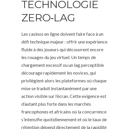
TECHNOLOGIE
ZERO‑LAG
Les casinos en ligne doivent faire face à un
défi technique majeur : offrir une expérience
fluide à des joueurs qui découvrent encore
les rouages du jeu virtuel. Un temps de
chargement excessif ou un lag perceptible
décourage rapidement les novices, qui
privilégient alors les plateformes où chaque
mise se traduit instantanément par une
action visible sur l’écran. Cette exigence est
d’autant plus forte dans les marchés
francophones et africains où la concurrence
s’intensifie quotidiennement et où le taux de
rétention dépend directement de la rapidité