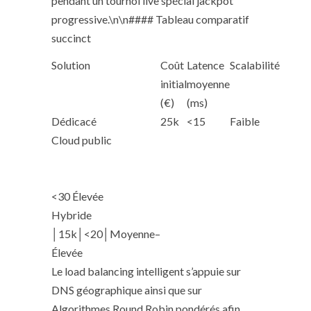
pendant un tournoi live spécial jackpot
progressive.\n\n#### Tableau comparatif
succinct
Solution
Coût
Latence
Scalabilité
initial
moyenne
(€)
(ms)
Dédicacé
25k
<15
Faible
Cloud public
<30 Élevée
Hybride
│15k│<20│Moyenne–
Élevée
Le load balancing intelligent s’appuie sur
DNS géographique ainsi que sur
Algorithmes Round Robin pondérés afin