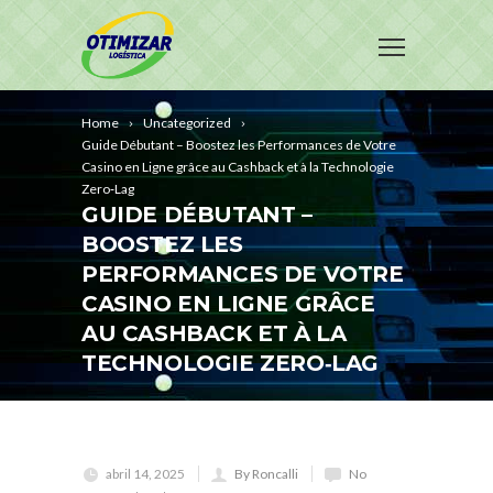
Home
Uncategorized
Guide Débutant – Boostez les Performances de Votre
Casino en Ligne grâce au Cashback et à la Technologie
Zero‑Lag
GUIDE DÉBUTANT –
BOOSTEZ LES
PERFORMANCES DE VOTRE
CASINO EN LIGNE GRÂCE
AU CASHBACK ET À LA
TECHNOLOGIE ZERO‑LAG
abril 14, 2025
By Roncalli
No