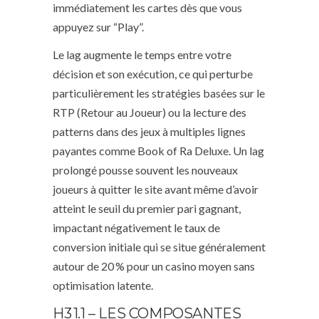
immédiatement les cartes dès que vous
appuyez sur “Play”.
Le lag augmente le temps entre votre
décision et son exécution, ce qui perturbe
particulièrement les stratégies basées sur le
RTP (Retour au Joueur) ou la lecture des
patterns dans des jeux à multiples lignes
payantes comme Book of Ra Deluxe. Un lag
prolongé pousse souvent les nouveaux
joueurs à quitter le site avant même d’avoir
atteint le seuil du premier pari gagnant,
impactant négativement le taux de
conversion initiale qui se situe généralement
autour de 20 % pour un casino moyen sans
optimisation latente.
H3 1.1 – LES COMPOSANTES