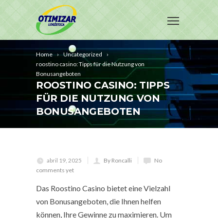
Home
Uncategorized
roostino casino: Tipps für die Nutzung von
Bonusangeboten
ROOSTINO CASINO: TIPPS
FÜR DIE NUTZUNG VON
BONUSANGEBOTEN
abril 19, 2025
By Roncalli
No
comments yet
Das Roostino Casino bietet eine Vielzahl
von Bonusangeboten, die Ihnen helfen
können, Ihre Gewinne zu maximieren. Um