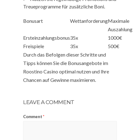
Treueprogramme für zusätzliche Boni.
Bonusart
Wettanforderung
Maximale
Auszahlung
Ersteinzahlungsbonus
35x
1000€
Freispiele
35x
500€
Durch das Befolgen dieser Schritte und
Tipps können Sie die Bonusangebote im
Roostino Casino optimal nutzen und Ihre
Chancen auf Gewinne maximieren.
LEAVE A COMMENT
Comment
*