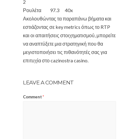
2
Ρουλέτα
97.3
40x
Ακολουθώντας τα παραπάνω βήματα και
εστιάζοντας σε key metrics όπως το RTP
και οι απαιτήσεις στοιχηματισμού, μπορείτε
να αναπτύξετε μια στρατηγική που θα
μεγιστοποιήσει τις πιθανότητές σας για
επιτυχία στο cazinostra casino.
LEAVE A COMMENT
Comment
*