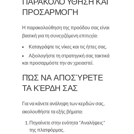
ΠΑΡΑΚΟΛΟΎΘΗΣΗ ΚΑΙ
ΠΡΟΣΑΡΜΟΓΉ
Η παρακολούθηση της προόδου σας είναι
βασική για τη συνεχιζόμενη επιτυχία:
Καταγράψτε τις νίκες και τις ήττες σας.
Αξιολογήστε τη στρατηγική σας τακτικά
και προσαρμόστε την αν χρειαστεί.
ΠΏΣ ΝΑ ΑΠΟΣΎΡΕΤΕ
ΤΑ ΚΈΡΔΗ ΣΑΣ
Για να κάνετε ανάληψη των κερδών σας,
ακολουθήστε τα εξής βήματα:
Πηγαίνετε στην ενότητα “Αναλήψεις”
της πλατφόρμας.