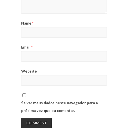
Name
*
Email
*
Website
Salvar meus dados neste navegador para a
próxima vez que eu comentar.