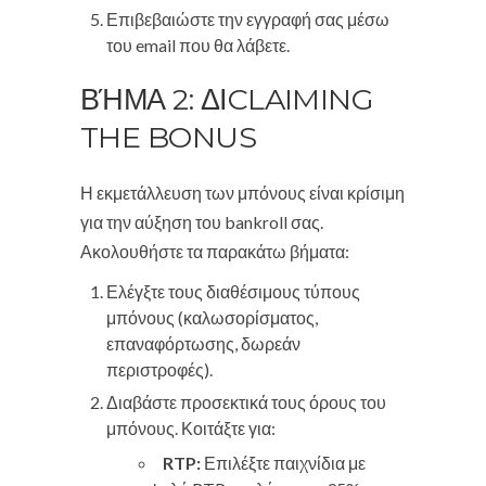
Επιβεβαιώστε την εγγραφή σας μέσω
του email που θα λάβετε.
ΒΉΜΑ 2: ΔΙCLAIMING
THE BONUS
Η εκμετάλλευση των μπόνους είναι κρίσιμη
για την αύξηση του bankroll σας.
Ακολουθήστε τα παρακάτω βήματα:
Ελέγξτε τους διαθέσιμους τύπους
μπόνους (καλωσορίσματος,
επαναφόρτωσης, δωρεάν
περιστροφές).
Διαβάστε προσεκτικά τους όρους του
μπόνους. Κοιτάξτε για:
RTP:
Επιλέξτε παιχνίδια με