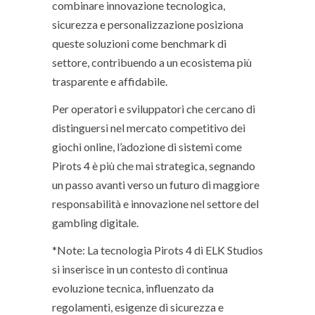
combinare innovazione tecnologica,
sicurezza e personalizzazione posiziona
queste soluzioni come benchmark di
settore, contribuendo a un ecosistema più
trasparente e affidabile.
Per operatori e sviluppatori che cercano di
distinguersi nel mercato competitivo dei
giochi online, l’adozione di sistemi come
Pirots 4 è più che mai strategica, segnando
un passo avanti verso un futuro di maggiore
responsabilità e innovazione nel settore del
gambling digitale.
*Note: La tecnologia Pirots 4 di ELK Studios
si inserisce in un contesto di continua
evoluzione tecnica, influenzato da
regolamenti, esigenze di sicurezza e