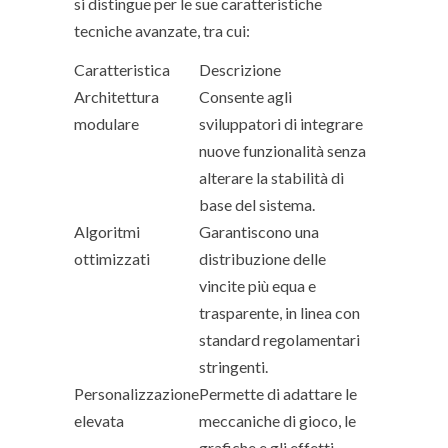
si distingue per le sue caratteristiche
tecniche avanzate, tra cui:
Caratteristica
Descrizione
Architettura
Consente agli
modulare
sviluppatori di integrare
nuove funzionalità senza
alterare la stabilità di
base del sistema.
Algoritmi
Garantiscono una
ottimizzati
distribuzione delle
vincite più equa e
trasparente, in linea con
standard regolamentari
stringenti.
Personalizzazione
Permette di adattare le
elevata
meccaniche di gioco, le
grafiche e gli effetti