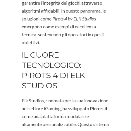
garantire l’integrità dei giochi attraverso
algoritmi affidabili. In questo panorama, le
soluzioni come
Pirots 4 by ELK Studios
emergono come esempi di eccellenza
tecnica, sostenendo gli operatori in questi
obiettivi.
IL CUORE
TECNOLOGICO:
PIROTS 4 DI ELK
STUDIOS
Elk Studios, rinomata per la sua innovazione
nel settore iGaming, ha sviluppato
Pirots 4
come una piattaforma modulare e
altamente personalizzabile. Questo sistema