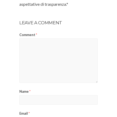
aspettative di trasparenza.*
LEAVE A COMMENT
Comment
*
Name
*
Email
*