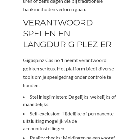
uren of zelfs dagen die bij traditionele
bankmethoden verloren gaan.
VERANTWOORD
SPELEN EN
LANGDURIG PLEZIER
Gigaspinz Casino 1 neemt verantwoord
gokken serieus. Het platform biedt diverse
tools om je speelgedrag onder controle te
houden:
Stel inleglimieten: Dagelijks, wekelijks of
maandelijks.
Self‑exclusion: Tijdelijke of permanente
uitsluiting mogelijk via de
accountinstellingen.
Reality checks: Meldingen na een vooraf