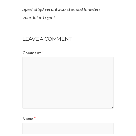
Speel altijd verantwoord en stel limieten
voordat je begint.
LEAVE A COMMENT
Comment
*
Name
*