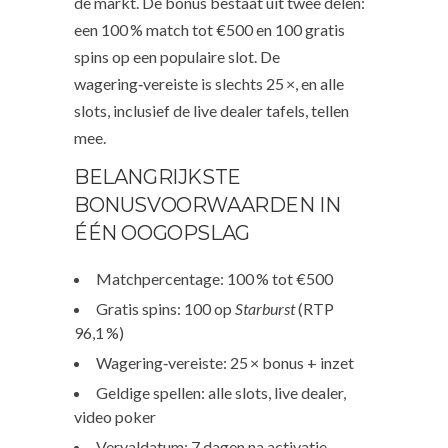
de markt. De bonus bestaat uit twee delen:
een 100 % match tot €500 en 100 gratis
spins op een populaire slot. De
wagering‑vereiste is slechts 25 ×, en alle
slots, inclusief de live dealer tafels, tellen
mee.
BELANGRIJKSTE
BONUSVOORWAARDEN IN
ÉÉN OOGOPSLAG
Matchpercentage: 100 % tot €500
Gratis spins: 100 op
Starburst
(RTP
96,1 %)
Wagering‑vereiste: 25 × bonus + inzet
Geldige spellen: alle slots, live dealer,
video poker
Vervaldatum: 7 dagen na activatie