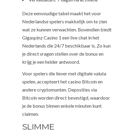
Deze eenvoudige tabel maakt het voor
Nederlandse spelers makkelijk om te zien
wat ze kunnen verwachten. Bovendien biedt
Gigaspinz Casino 1 een live chat in het
Nederlands die 24/7 beschikbaar is. Zo kun
je direct vragen stellen over de bonus en
krijg je een helder antwoord.
Voor spelers die liever met digitale valuta
spelen, accepteert het casino Bitcoin en
andere cryptomunten. Deposities via
Bitcoin worden direct bevestigd, waardoor
je de bonus binnen enkele minuten kunt
claimen.
SLIMME