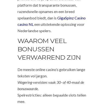
platform dat transparante bonussen,
razendsnelle opnames en een breed
spelaanbod biedt, dan is
GigaSpinz Casino
casino NL
een uitstekende oplossing voor
Nederlandse spelers.
WAAROM VEEL
BONUSSEN
VERWARREND ZIJN
De meeste online casino’s gebruiken lange
teksten vol jargon.
Wagering‑vereisten: vaak 30‑ of 40‑maal de
bonuswaarde.
Spelrestricties: alleen bepaalde slots tellen
mee.