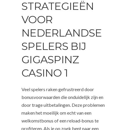
STRATEGIEËN
VOOR
NEDERLANDSE
SPELERS BIJ
GIGASPINZ
CASINO 1
Veel spelers raken gefrustreerd door
bonusvoorwaarden die onduidelijk zijn en
door trage uitbetalingen. Deze problemen
maken het moeilijk om echt van een
welkomstbonus of een reload‑bonus te
profiteren. Als je op zoek bent naar een