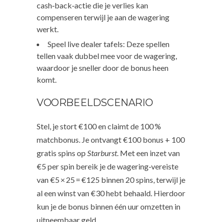
cash‑back‑actie die je verlies kan
compenseren terwijl je aan de wagering
werkt.
Speel live dealer tafels: Deze spellen
tellen vaak dubbel mee voor de wagering,
waardoor je sneller door de bonus heen
komt.
VOORBEELDSCENARIO
Stel, je stort €100 en claimt de 100 %
matchbonus. Je ontvangt €100 bonus + 100
gratis spins op
Starburst
. Met een inzet van
€5 per spin bereik je de wagering‑vereiste
van €5 × 25 = €125 binnen 20 spins, terwijl je
al een winst van €30 hebt behaald. Hierdoor
kun je de bonus binnen één uur omzetten in
uitneembaar geld.