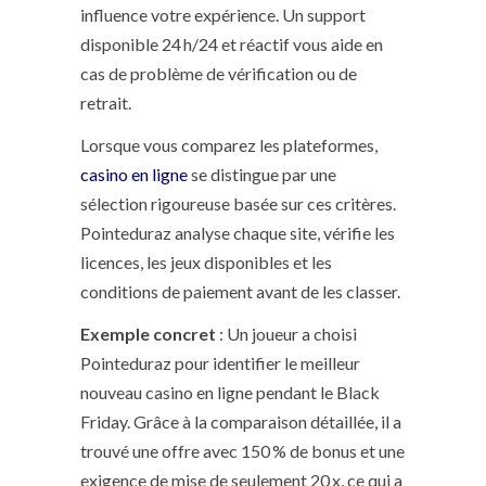
influence votre expérience. Un support
disponible 24 h/24 et réactif vous aide en
cas de problème de vérification ou de
retrait.
Lorsque vous comparez les plateformes,
casino en ligne
se distingue par une
sélection rigoureuse basée sur ces critères.
Pointeduraz analyse chaque site, vérifie les
licences, les jeux disponibles et les
conditions de paiement avant de les classer.
Exemple concret
: Un joueur a choisi
Pointeduraz pour identifier le meilleur
nouveau casino en ligne pendant le Black
Friday. Grâce à la comparaison détaillée, il a
trouvé une offre avec 150 % de bonus et une
exigence de mise de seulement 20 x, ce qui a