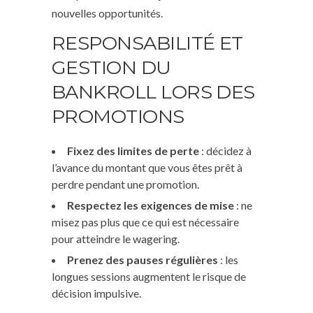
nouvelles opportunités.
RESPONSABILITÉ ET
GESTION DU
BANKROLL LORS DES
PROMOTIONS
Fixez des limites de perte
: décidez à
l’avance du montant que vous êtes prêt à
perdre pendant une promotion.
Respectez les exigences de mise
: ne
misez pas plus que ce qui est nécessaire
pour atteindre le wagering.
Prenez des pauses régulières
: les
longues sessions augmentent le risque de
décision impulsive.