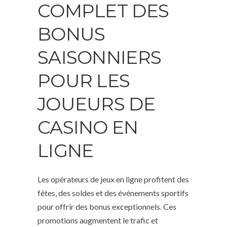
COMPLET DES
BONUS
SAISONNIERS
POUR LES
JOUEURS DE
CASINO EN
LIGNE
Les opérateurs de jeux en ligne profitent des
fêtes, des soldes et des événements sportifs
pour offrir des bonus exceptionnels. Ces
promotions augmentent le trafic et