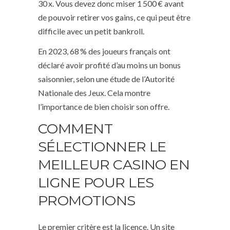
30 x. Vous devez donc miser 1 500 € avant
de pouvoir retirer vos gains, ce qui peut être
difficile avec un petit bankroll.
En 2023, 68 % des joueurs français ont
déclaré avoir profité d’au moins un bonus
saisonnier, selon une étude de l’Autorité
Nationale des Jeux. Cela montre
l’importance de bien choisir son offre.
COMMENT
SÉLECTIONNER LE
MEILLEUR CASINO EN
LIGNE POUR LES
PROMOTIONS
Le premier critère est la licence. Un site