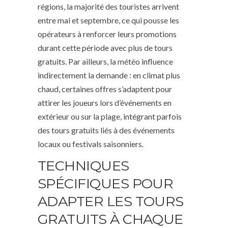
régions, la majorité des touristes arrivent
entre mai et septembre, ce qui pousse les
opérateurs à renforcer leurs promotions
durant cette période avec plus de tours
gratuits. Par ailleurs, la météo influence
indirectement la demande : en climat plus
chaud, certaines offres s’adaptent pour
attirer les joueurs lors d’événements en
extérieur ou sur la plage, intégrant parfois
des tours gratuits liés à des événements
locaux ou festivals saisonniers.
TECHNIQUES
SPÉCIFIQUES POUR
ADAPTER LES TOURS
GRATUITS À CHAQUE