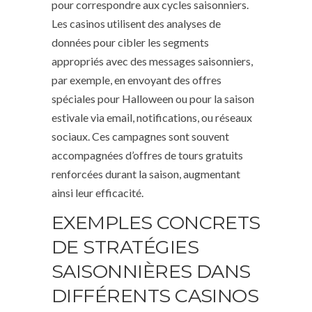
pour correspondre aux cycles saisonniers.
Les casinos utilisent des analyses de
données pour cibler les segments
appropriés avec des messages saisonniers,
par exemple, en envoyant des offres
spéciales pour Halloween ou pour la saison
estivale via email, notifications, ou réseaux
sociaux. Ces campagnes sont souvent
accompagnées d’offres de tours gratuits
renforcées durant la saison, augmentant
ainsi leur efficacité.
EXEMPLES CONCRETS
DE STRATÉGIES
SAISONNIÈRES DANS
DIFFÉRENTS CASINOS