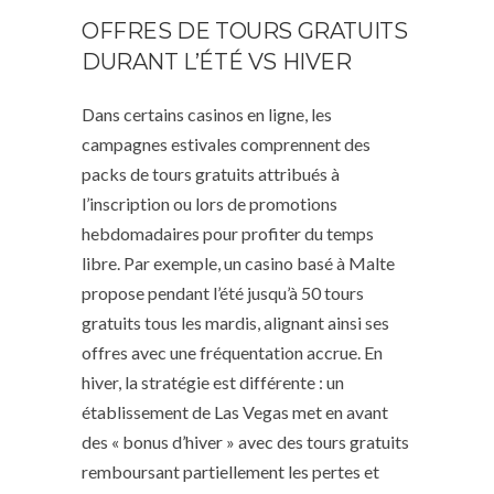
OFFRES DE TOURS GRATUITS
DURANT L’ÉTÉ VS HIVER
Dans certains casinos en ligne, les
campagnes estivales comprennent des
packs de tours gratuits attribués à
l’inscription ou lors de promotions
hebdomadaires pour profiter du temps
libre. Par exemple, un casino basé à Malte
propose pendant l’été jusqu’à 50 tours
gratuits tous les mardis, alignant ainsi ses
offres avec une fréquentation accrue. En
hiver, la stratégie est différente : un
établissement de Las Vegas met en avant
des « bonus d’hiver » avec des tours gratuits
remboursant partiellement les pertes et