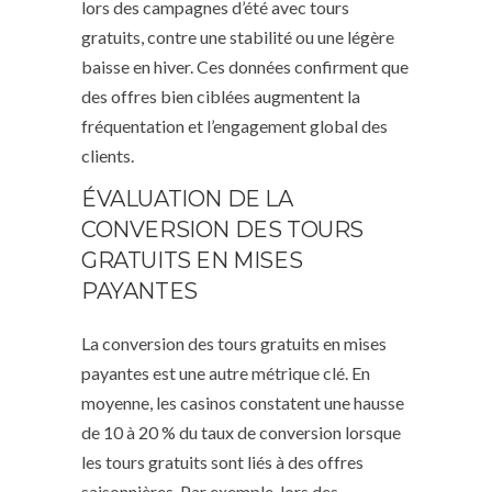
lors des campagnes d’été avec tours
gratuits, contre une stabilité ou une légère
baisse en hiver. Ces données confirment que
des offres bien ciblées augmentent la
fréquentation et l’engagement global des
clients.
ÉVALUATION DE LA
CONVERSION DES TOURS
GRATUITS EN MISES
PAYANTES
La conversion des tours gratuits en mises
payantes est une autre métrique clé. En
moyenne, les casinos constatent une hausse
de 10 à 20 % du taux de conversion lorsque
les tours gratuits sont liés à des offres
saisonnières. Par exemple, lors des