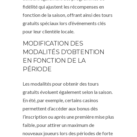
fidélité qui ajustent les récompenses en
fonction de la saison, offrant ainsi des tours
gratuits spéciaux lors d’événements clés
pour leur clientèle locale.
MODIFICATION DES
MODALITÉS D’OBTENTION
EN FONCTION DE LA
PÉRIODE
Les modalités pour obtenir des tours
gratuits évoluent également selon la saison.
En été, par exemple, certains casinos
permettent d’accéder aux bonus dès
l’inscription ou après une première mise plus
faible, pour attirer un maximum de
nouveaux joueurs lors des périodes de forte