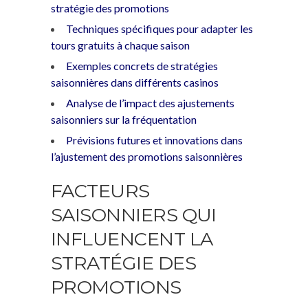
stratégie des promotions
Techniques spécifiques pour adapter les
tours gratuits à chaque saison
Exemples concrets de stratégies
saisonnières dans différents casinos
Analyse de l’impact des ajustements
saisonniers sur la fréquentation
Prévisions futures et innovations dans
l’ajustement des promotions saisonnières
FACTEURS
SAISONNIERS QUI
INFLUENCENT LA
STRATÉGIE DES
PROMOTIONS