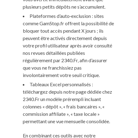
plusieurs petits dépôts ne s’accumulent.
Plateformes d’auto‑exclusion : sites
comme GamStop.fr offrent la possibilité de
bloquer tout accès pendant X jours ; ils
peuvent être activés directement depuis
votre profil utilisateur après avoir consulté
nos revues détaillées publiées
régulièrement par 2340.Fr, afin d’assurer
que vous ne franchissiez pas
involontairement votre seuil critique.
Tableaux Excel personnalisés :
téléchargez depuis notre page dédiée chez
2340.Fr un modèle prérempli incluant
colonnes « dépôt », « frais bancaires », «
commission affiliate », « taxe locale »
permettant une vue mensuelle consolidée.
En combinant ces outils avec notre