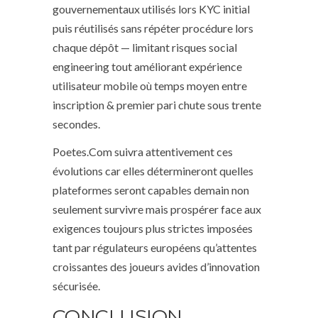
gouvernementaux utilisés lors KYC initial
puis réutilisés sans répéter procédure lors
chaque dépôt — limitant risques social
engineering tout améliorant expérience
utilisateur mobile où temps moyen entre
inscription & premier pari chute sous trente
secondes.
Poetes.Com suivra attentivement ces
évolutions car elles détermineront quelles
plateformes seront capables demain non
seulement survivre mais prospérer face aux
exigences toujours plus strictes imposées
tant par régulateurs européens qu’attentes
croissantes des joueurs avides d’innovation
sécurisée.
CONCLUSION