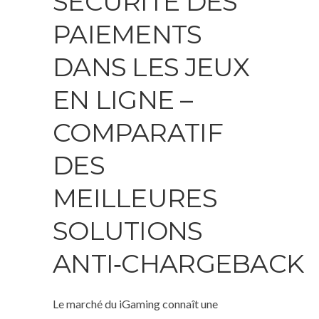
SÉCURITÉ DES
PAIEMENTS
DANS LES JEUX
EN LIGNE –
COMPARATIF
DES
MEILLEURES
SOLUTIONS
ANTI‑CHARGEBACK
Le marché du iGaming connaît une