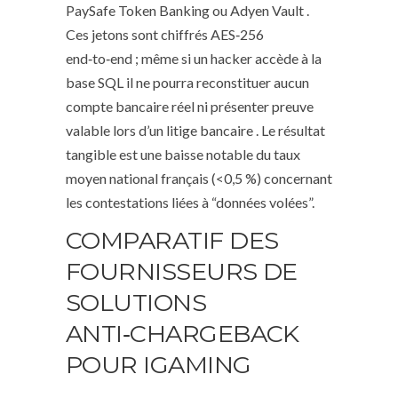
PaySafe Token Banking ou Adyen Vault .
Ces jetons sont chiffrés AES‑256
end‑to‑end ; même si un hacker accède à la
base SQL il ne pourra reconstituer aucun
compte bancaire réel ni présenter preuve
valable lors d’un litige bancaire . Le résultat
tangible est une baisse notable du taux
moyen national français (<0,5 %) concernant
les contestations liées à “données volées”.
COMPARATIF DES
FOURNISSEURS DE
SOLUTIONS
ANTI‑CHARGEBACK
POUR IGAMING