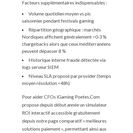
Facteurs supplémentaires indispensables :
Volume quotidien moyen vs pic
saisonnier pendant festivals gaming
Répartition géographique : marchés
Nordiques affichent généralement <0·3 %
chargebacks alors que ceux méditerranéens
peuvent dépasser 8 %
Historique interne fraude détectée via
logs serveur SIEM
Niveau SLA proposé par provider (temps
moyen résolution <48h)
Pour aider CFOs iGaming Poetes.Com
propose depuis début année un simulateur
ROI interactif accessible gratuitement
depuis notre page comparatif « meilleures
solutions paiement », permettant ainsi aux