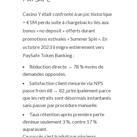
Casino Y était confronté à un pic historique
= €1M perdu suite à chargebacks liés aux
bonus « no deposit » offerts durant
promotions estivales « Summer Spin ». En
octobre 2023 il migre entièrement vers
PaySafe Token Banking :
Réduction directe → 78 % moins de
demandes opposées.
Satisfaction client mesurée via NPS
passe from 68 → 82, principalement parce
que les retraits sont désormais instantanés
sans passer par procédure manuelle.
Taux rétention après première perte
diminue seulement 3 %, contre 17 %
auparavant.
Ce succès s’est traduit par plusieurs