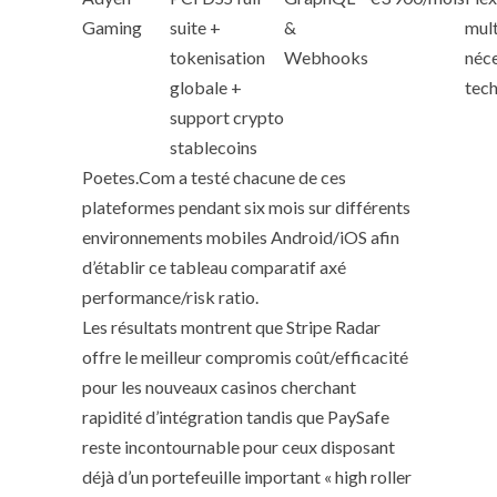
Gaming
suite +
&
mult
tokenisation
Webhooks
néce
globale +
tech
support crypto
stablecoins
Poetes.Com a testé chacune de ces
plateformes pendant six mois sur différents
environnements mobiles Android/iOS afin
d’établir ce tableau comparatif axé
performance/risk ratio.
Les résultats montrent que Stripe Radar
offre le meilleur compromis coût/efficacité
pour les nouveaux casinos cherchant
rapidité d’intégration tandis que PaySafe
reste incontournable pour ceux disposant
déjà d’un portefeuille important « high roller