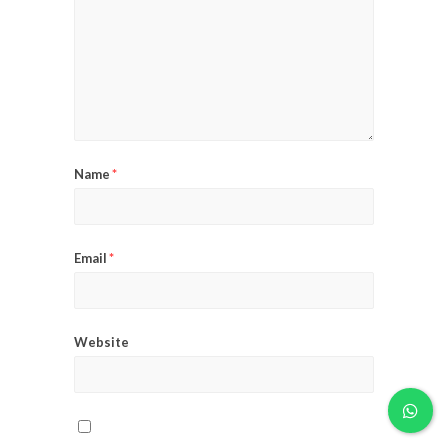
Name
*
Email
*
Website