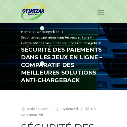
Home
Uncategorized
Sécurité des paiements dans les jeux en ligne –
Comparatif des meilleures solutions anti‑chargeback
SÉCURITÉ DES PAIEMENTS
DANS LES JEUX EN LIGNE –
COMPARATIF DES
MEILLEURES SOLUTIONS
ANTI‑CHARGEBACK
maio 14, 2025
By Roncalli
No
comments yet