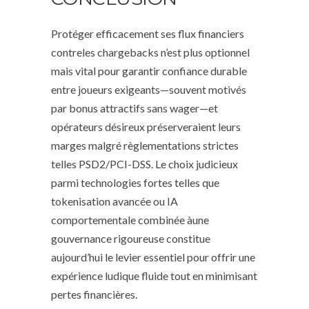
Protéger efficacement ses flux financiers
contreles chargebacks n’est plus optionnel
mais vital pour garantir confiance durable
entre joueurs exigeants—souvent motivés
par bonus attractifs sans wager—et
opérateurs désireux préserveraient leurs
marges malgré règlementations strictes
telles PSD2/PCI-DSS​. Le choix judicieux
parmi technologies fortes telles que
tokenisation avancée ou IA
comportementale combinée àune
gouvernance rigoureuse constitue
aujourd’hui le levier essentiel pour offrir une
expérience ludique fluide tout en minimisant
pertes financières.