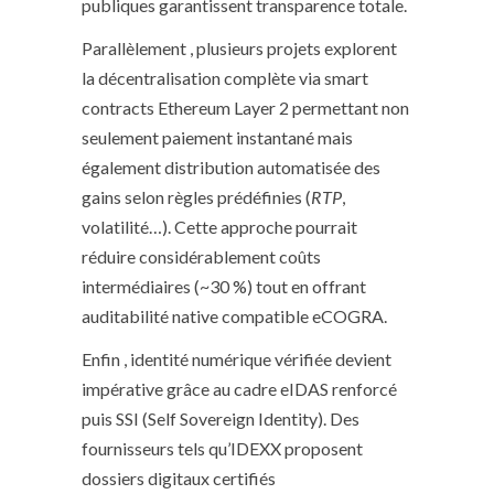
publiques garantissent transparence totale.
Parallèlement , plusieurs projets explorent
la décentralisation complète via smart
contracts Ethereum Layer 2 permettant non
seulement paiement instantané mais
également distribution automatisée des
gains selon règles prédéfinies (
RTP
,
volatilité…). Cette approche pourrait
réduire considérablement coûts
intermédiaires (~30 %) tout en offrant
auditabilité native compatible eCOGRA.
Enfin , identité numérique vérifiée devient
impérative grâce au cadre eIDAS renforcé
puis SSI (Self Sovereign Identity). Des
fournisseurs tels qu’IDEXX proposent
dossiers digitaux certifiés