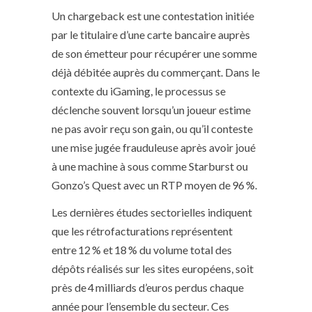
Un chargeback est une contestation initiée
par le titulaire d’une carte bancaire auprès
de son émetteur pour récupérer une somme
déjà débitée auprès du commerçant. Dans le
contexte du iGaming, le processus se
déclenche souvent lorsqu’un joueur estime
ne pas avoir reçu son gain, ou qu’il conteste
une mise jugée frauduleuse après avoir joué
à une machine à sous comme Starburst ou
Gonzo’s Quest avec un RTP moyen de 96 %.
Les dernières études sectorielles indiquent
que les rétrofacturations représentent
entre 12 % et 18 % du volume total des
dépôts réalisés sur les sites européens, soit
près de 4 milliards d’euros perdus chaque
année pour l’ensemble du secteur. Ces