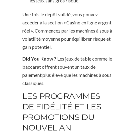
les jeux sans gros risque.
Une fois le dépôt validé, vous pouvez
accéder à la section « Casino en ligne argent
réel ». Commencez par les machines à sous à
volatilité moyenne pour équilibrer risque et
gain potentiel.
Did You Know ?
Les jeux de table comme le
baccarat offrent souvent un taux de
paiement plus élevé que les machines à sous
classiques.
LES PROGRAMMES
DE FIDÉLITÉ ET LES
PROMOTIONS DU
NOUVEL AN