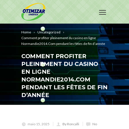
Home
Uncategorized
Comment profiter pleinement du casino en ligne
Normandie2014.Com pendant les fêtes de fin d’année
COMMENT PROFITER
PLEINEMENT DU CASINO
EN LIGNE
NORMANDIE2014.COM
PENDANT LES FÊTES DE FIN
D’ANNÉE
maio 15, 2025
By Roncalli
No