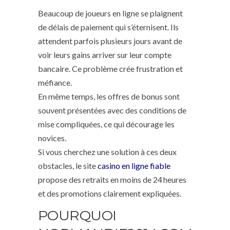
Beaucoup de joueurs en ligne se plaignent
de délais de paiement qui s’éternisent. Ils
attendent parfois plusieurs jours avant de
voir leurs gains arriver sur leur compte
bancaire. Ce problème crée frustration et
méfiance.
En même temps, les offres de bonus sont
souvent présentées avec des conditions de
mise compliquées, ce qui décourage les
novices.
Si vous cherchez une solution à ces deux
obstacles, le site
casino en ligne fiable
propose des retraits en moins de 24 heures
et des promotions clairement expliquées.
POURQUOI