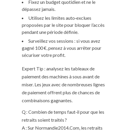
Fixez un budget quotidien et ne le
dépassez jamais.
Utilisez les limites auto‑exclues
proposées par le site pour bloquer l’accès
pendant une période définie.
Surveillez vos sessions : si vous avez
gagné 100 €, pensez à vous arrêter pour
sécuriser votre profit.
Expert Tip : analysez les tableaux de
paiement des machines à sous avant de
miser. Les jeux avec de nombreuses lignes
de paiement offrent plus de chances de
combinaisons gagnantes.
Q : Combien de temps faut‑il pour que les
retraits soient traités ?
A : Sur Normandie2014.Com, les retraits