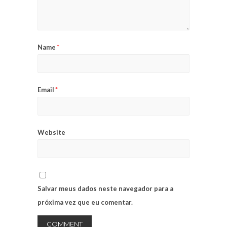
Name
*
Email
*
Website
Salvar meus dados neste navegador para a
próxima vez que eu comentar.