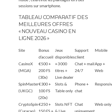
sessions sur smartphone.
TABLEAU COMPARATIF DES
MEILLEURES OFFRES
« NOUVEAU CASINO EN
LIGNE 2026 »
Site
Bonus
Jeux
Support
Mobile
d’accueil
disponibles
client
CasinoX
€500 +
+3 000
Chat + mail
App +
(MGA)
200 FS
titres +
24/7
Web
(30x)
Live dealer
SpinMaster
€300 +
Slots &
Phone +
Responsi
(UKGC)
100 FS
Table only
chat
(20x)
CryptoSpin
€250 +
Slots NFT
Chat
Web only
(Curaçao)
150 FS +
& Live
uniquement