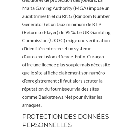
Malta Gaming Authority (MGA) impose un
audit trimestriel du RNG (Random Number
Generator) et un taux minimum de RTP
(Return to Player) de 95 %. Le UK Gambling
Commission (UKGC) exige une vérification
d’identité renforcée et un système
d’auto‑exclusion efficace. Enfin, Curaçao
offre une licence plus souple mais nécessite
que le site affiche clairement son numéro
d’enregistrement ; il faut alors scruter la
réputation du fournisseur via des sites
comme Basketnews.Net pour éviter les
arnaques.
PROTECTION DES DONNÉES
PERSONNELLES