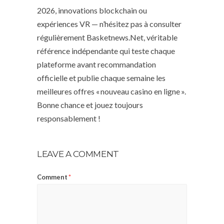
2026, innovations blockchain ou
expériences VR — n’hésitez pas à consulter
régulièrement Basketnews.Net, véritable
référence indépendante qui teste chaque
plateforme avant recommandation
officielle et publie chaque semaine les
meilleures offres « nouveau casino en ligne ».
Bonne chance et jouez toujours
responsablement !
LEAVE A COMMENT
Comment
*