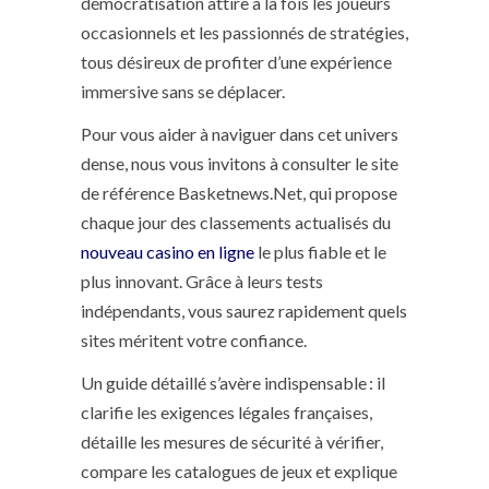
démocratisation attire à la fois les joueurs
occasionnels et les passionnés de stratégies,
tous désireux de profiter d’une expérience
immersive sans se déplacer.
Pour vous aider à naviguer dans cet univers
dense, nous vous invitons à consulter le site
de référence Basketnews.Net, qui propose
chaque jour des classements actualisés du
nouveau casino en ligne
le plus fiable et le
plus innovant. Grâce à leurs tests
indépendants, vous saurez rapidement quels
sites méritent votre confiance.
Un guide détaillé s’avère indispensable : il
clarifie les exigences légales françaises,
détaille les mesures de sécurité à vérifier,
compare les catalogues de jeux et explique