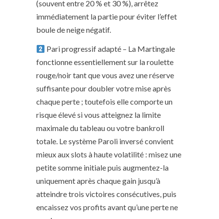
(souvent entre 20 % et 30 %), arrêtez
immédiatement la partie pour éviter l’effet
boule de neige négatif.
Pari progressif adapté – La Martingale
fonctionne essentiellement sur la roulette
rouge/noir tant que vous avez une réserve
suffisante pour doubler votre mise après
chaque perte ; toutefois elle comporte un
risque élevé si vous atteignez la limite
maximale du tableau ou votre bankroll
totale. Le système Paroli inversé convient
mieux aux slots à haute volatilité : misez une
petite somme initiale puis augmentez-la
uniquement après chaque gain jusqu’à
atteindre trois victoires consécutives, puis
encaissez vos profits avant qu’une perte ne