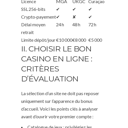
Licence
MGA
UKGC
Curaçao
SSL 256‑bits
✔︎
✔︎
✔︎
Crypto‑payement
✔︎
✘
✔︎
Délai moyen
24 h
48 h
72 h
retrait
Limite dépôt/jour
€10 000
€8 000
€5 000
II. CHOISIR LE BON
CASINO EN LIGNE :
CRITÈRES
D’ÉVALUATION
La sélection d’un site ne doit pas reposer
uniquement sur l’apparence du bonus
d’accueil. Voici les points clés à analyser
avant d’ouvrir votre premier compte :
Catalogue de jeux : privilégiez les