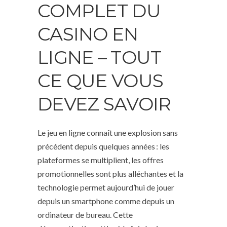
COMPLET DU
CASINO EN
LIGNE – TOUT
CE QUE VOUS
DEVEZ SAVOIR
Le jeu en ligne connaît une explosion sans
précédent depuis quelques années : les
plateformes se multiplient, les offres
promotionnelles sont plus alléchantes et la
technologie permet aujourd’hui de jouer
depuis un smartphone comme depuis un
ordinateur de bureau. Cette