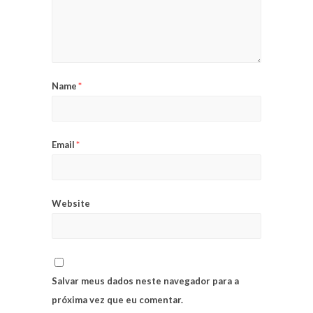
Name
*
Email
*
Website
Salvar meus dados neste navegador para a
próxima vez que eu comentar.