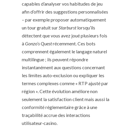
capables d’analyser vos habitudes de jeu
afin d’offrir des suggestions personnalisées
– par exemple proposer automatiquement
un tour gratuit sur
Starburst
lorsqu’ils
détectent que vous avez joué plusieurs fois
à
Gonzo’s Quest
récemment. Ces bots
comprennent également le langage naturel
multilingue ; ils peuvent répondre
instantanément aux questions concernant
les limites auto‑exclusion ou expliquer les
termes complexes comme « RTP ajusté par
région ». Cette évolution améliore non
seulement la satisfaction client mais aussi la
conformité réglementaire grâce à une
traçabilité accrue des interactions
utilisateur‑casino.