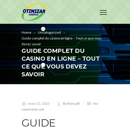
Home
Uncategorized
Guide complet du casino en ligne – Tout ce que vous
devez savoir
GUIDE COMPLET DU
CASINO EN LIGNE – TOUT
CE QUE VOUS DEVEZ
SAVOIR
maio 15, 2025
By Roncalli
No
comments yet
GUIDE