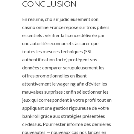
CONCLUSION
En résumé, choisir judicieusement son
casino online France repose sur trois piliers
essentiels : vérifier la licence délivrée par
une autorité reconnue et s’assurer que
toutes les mesures techniques (SSL,
authentification forte) protègent vos
données ; comparer scrupuleusement les
offres promotionnelles en lisant
attentivement le wagering afin d’éviter les
mauvaises surprises ; enfin sélectionner les
jeux qui correspondent à votre profil tout en
appliquant une gestion rigoureuse de votre
bankroll grâce aux stratégies présentées
ci‑dessus. Pour rester informé des dernières
nouveautés — nouveaux casinos lancés en