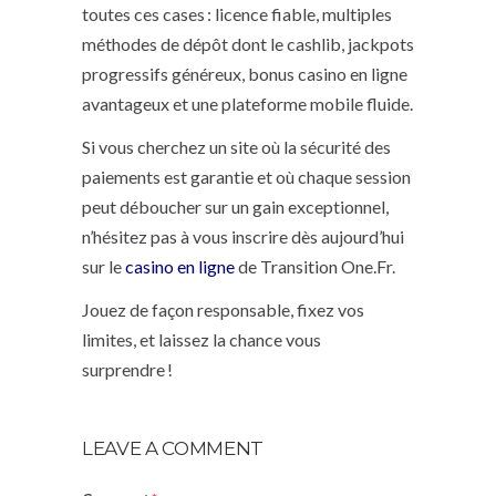
toutes ces cases : licence fiable, multiples
méthodes de dépôt dont le cashlib, jackpots
progressifs généreux, bonus casino en ligne
avantageux et une plateforme mobile fluide.
Si vous cherchez un site où la sécurité des
paiements est garantie et où chaque session
peut déboucher sur un gain exceptionnel,
n’hésitez pas à vous inscrire dès aujourd’hui
sur le
casino en ligne
de Transition One.Fr.
Jouez de façon responsable, fixez vos
limites, et laissez la chance vous
surprendre !
LEAVE A COMMENT