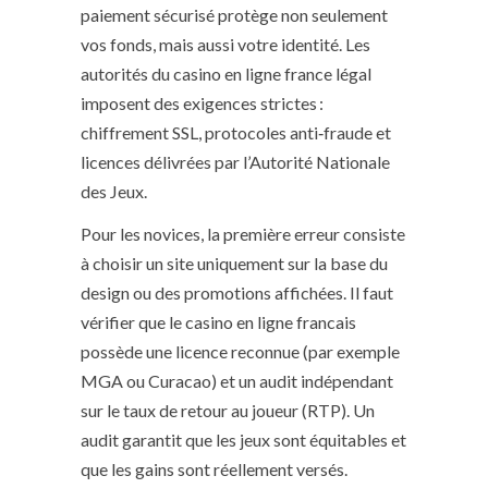
paiement sécurisé protège non seulement
vos fonds, mais aussi votre identité. Les
autorités du casino en ligne france légal
imposent des exigences strictes :
chiffrement SSL, protocoles anti‑fraude et
licences délivrées par l’Autorité Nationale
des Jeux.
Pour les novices, la première erreur consiste
à choisir un site uniquement sur la base du
design ou des promotions affichées. Il faut
vérifier que le casino en ligne francais
possède une licence reconnue (par exemple
MGA ou Curacao) et un audit indépendant
sur le taux de retour au joueur (RTP). Un
audit garantit que les jeux sont équitables et
que les gains sont réellement versés.