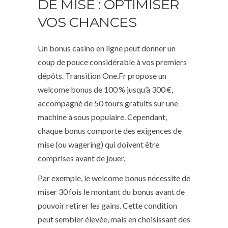
DE MISE : OPTIMISER
VOS CHANCES
Un bonus casino en ligne peut donner un
coup de pouce considérable à vos premiers
dépôts. Transition One.Fr propose un
welcome bonus de 100 % jusqu’à 300 €,
accompagné de 50 tours gratuits sur une
machine à sous populaire. Cependant,
chaque bonus comporte des exigences de
mise (ou wagering) qui doivent être
comprises avant de jouer.
Par exemple, le welcome bonus nécessite de
miser 30 fois le montant du bonus avant de
pouvoir retirer les gains. Cette condition
peut sembler élevée, mais en choisissant des