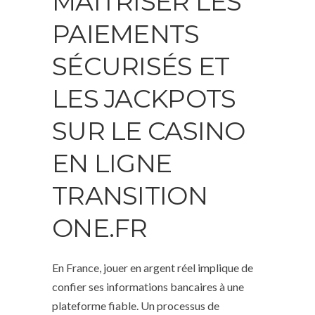
MAÎTRISER LES
PAIEMENTS
SÉCURISÉS ET
LES JACKPOTS
SUR LE CASINO
EN LIGNE
TRANSITION
ONE.FR
En France, jouer en argent réel implique de
confier ses informations bancaires à une
plateforme fiable. Un processus de