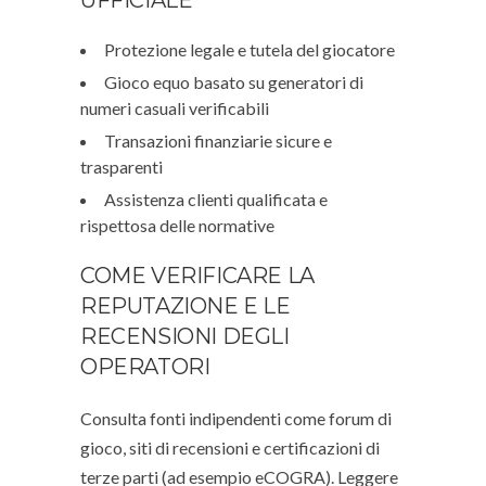
UFFICIALE
Protezione legale e tutela del giocatore
Gioco equo basato su generatori di
numeri casuali verificabili
Transazioni finanziarie sicure e
trasparenti
Assistenza clienti qualificata e
rispettosa delle normative
COME VERIFICARE LA
REPUTAZIONE E LE
RECENSIONI DEGLI
OPERATORI
Consulta fonti indipendenti come forum di
gioco, siti di recensioni e certificazioni di
terze parti (ad esempio eCOGRA). Leggere