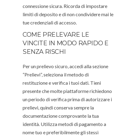
connessione sicura. Ricorda di impostare
limiti di deposito e di non condividere mai le
tue credenziali di accesso.
COME PRELEVARE LE
VINCITE IN MODO RAPIDO E
SENZA RISCHI
Per un prelievo sicuro, accedi alla sezione
“Prelievi”, seleziona il metodo di
restituzione e verifica i tuoi dati. Tieni
presente che molte piattaforme richiedono
un periodo di verifica prima di autorizzare i
prelievi, quindi conserva sempre la
documentazione comprovante la tua
identità. Utilizza metodi di pagamento a
nome tuo e preferibilmente gli stessi