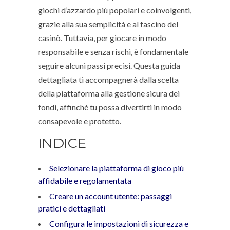
giochi d’azzardo più popolari e coinvolgenti,
grazie alla sua semplicità e al fascino del
casinò. Tuttavia, per giocare in modo
responsabile e senza rischi, è fondamentale
seguire alcuni passi precisi. Questa guida
dettagliata ti accompagnerà dalla scelta
della piattaforma alla gestione sicura dei
fondi, affinché tu possa divertirti in modo
consapevole e protetto.
INDICE
Selezionare la piattaforma di gioco più
affidabile e regolamentata
Creare un account utente: passaggi
pratici e dettagliati
Configura le impostazioni di sicurezza e