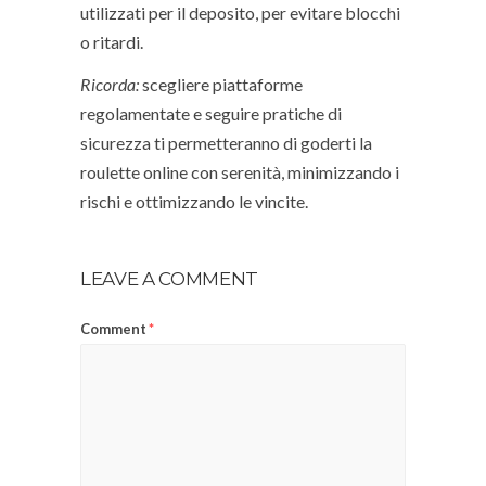
utilizzati per il deposito, per evitare blocchi
o ritardi.
Ricorda:
scegliere piattaforme
regolamentate e seguire pratiche di
sicurezza ti permetteranno di goderti la
roulette online con serenità, minimizzando i
rischi e ottimizzando le vincite.
LEAVE A COMMENT
Comment
*