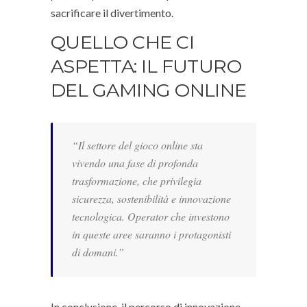
sacrificare il divertimento.
QUELLO CHE CI
ASPETTA: IL FUTURO
DEL GAMING ONLINE
“Il settore del gioco online sta
vivendo una fase di profonda
trasformazione, che privilegia
sicurezza, sostenibilità e innovazione
tecnologica. Operator che investono
in queste aree saranno i protagonisti
di domani.”
In conclusione, il percorso di innovazione