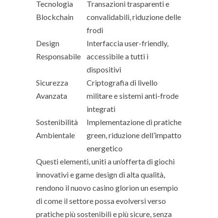
Tecnologia
Transazioni trasparenti e
Blockchain
convalidabili, riduzione delle
frodi
Design
Interfaccia user-friendly,
Responsabile
accessibile a tutti i
dispositivi
Sicurezza
Criptografia di livello
Avanzata
militare e sistemi anti-frode
integrati
Sostenibilità
Implementazione di pratiche
Ambientale
green, riduzione dell’impatto
energetico
Questi elementi, uniti a un’offerta di giochi
innovativi e game design di alta qualità,
rendono il nuovo casino glorion un esempio
di come il settore possa evolversi verso
pratiche più sostenibili e più sicure, senza