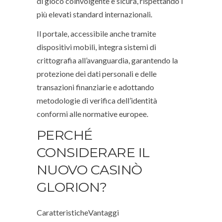
di gioco coinvolgente e sicura, rispettando i
più elevati standard internazionali.
Il portale, accessibile anche tramite
dispositivi mobili, integra sistemi di
crittografia all’avanguardia, garantendo la
protezione dei dati personali e delle
transazioni finanziarie e adottando
metodologie di verifica dell’identità
conformi alle normative europee.
PERCHÉ
CONSIDERARE IL
NUOVO CASINÒ
GLORION?
Caratteristiche
Vantaggi