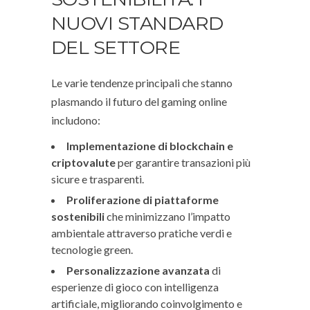
NUOVI STANDARD
DEL SETTORE
Le varie tendenze principali che stanno
plasmando il futuro del gaming online
includono:
Implementazione di blockchain e
criptovalute
per garantire transazioni più
sicure e trasparenti.
Proliferazione di piattaforme
sostenibili
che minimizzano l’impatto
ambientale attraverso pratiche verdi e
tecnologie green.
Personalizzazione avanzata
di
esperienze di gioco con intelligenza
artificiale, migliorando coinvolgimento e