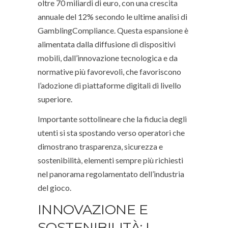
oltre 70 miliardi di euro, con una crescita
annuale del 12% secondo le ultime analisi di
GamblingCompliance. Questa espansione è
alimentata dalla diffusione di dispositivi
mobili, dall’innovazione tecnologica e da
normative più favorevoli, che favoriscono
l’adozione di piattaforme digitali di livello
superiore.
Importante sottolineare che la fiducia degli
utenti si sta spostando verso operatori che
dimostrano trasparenza, sicurezza e
sostenibilità, elementi sempre più richiesti
nel panorama regolamentato dell’industria
del gioco.
INNOVAZIONE E
SOSTENIBILITÀ: I