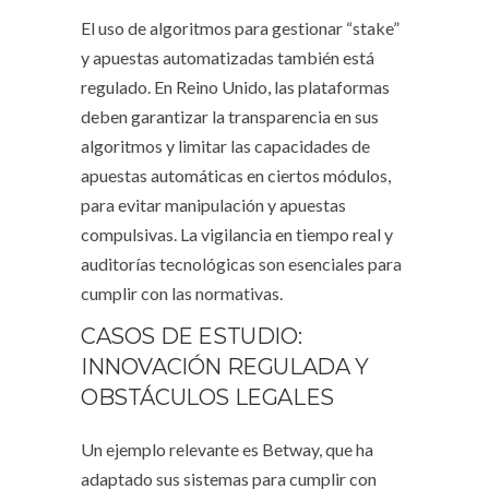
El uso de algoritmos para gestionar “stake”
y apuestas automatizadas también está
regulado. En Reino Unido, las plataformas
deben garantizar la transparencia en sus
algoritmos y limitar las capacidades de
apuestas automáticas en ciertos módulos,
para evitar manipulación y apuestas
compulsivas. La vigilancia en tiempo real y
auditorías tecnológicas son esenciales para
cumplir con las normativas.
CASOS DE ESTUDIO:
INNOVACIÓN REGULADA Y
OBSTÁCULOS LEGALES
Un ejemplo relevante es Betway, que ha
adaptado sus sistemas para cumplir con