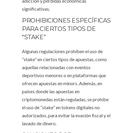
adicción y pérdidas económicas
significativas.
PROHIBICIONES ESPECÍFICAS
PARA CIERTOS TIPOS DE
“STAKE”
Algunas regulaciones prohíben el uso de
“stake” en ciertos tipos de apuestas, como
aquellas relacionadas con eventos
deportivos menores o en plataformas que
ofrecen apuestas en minors. Además, en
países donde las apuestas en
criptomonedas están reguladas, se prohíbe
el uso de “stake” en tokens digitales no
autorizados, para evitar la evasión fiscal y el
lavado de dinero.