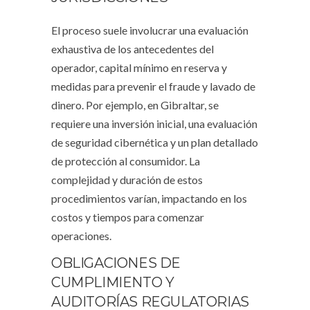
El proceso suele involucrar una evaluación
exhaustiva de los antecedentes del
operador, capital mínimo en reserva y
medidas para prevenir el fraude y lavado de
dinero. Por ejemplo, en Gibraltar, se
requiere una inversión inicial, una evaluación
de seguridad cibernética y un plan detallado
de protección al consumidor. La
complejidad y duración de estos
procedimientos varían, impactando en los
costos y tiempos para comenzar
operaciones.
OBLIGACIONES DE
CUMPLIMIENTO Y
AUDITORÍAS REGULATORIAS