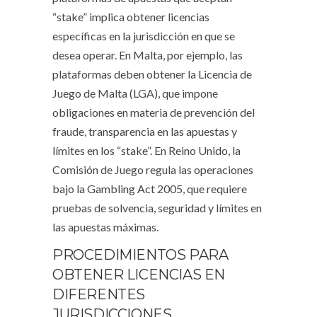
“stake” implica obtener licencias
específicas en la jurisdicción en que se
desea operar. En Malta, por ejemplo, las
plataformas deben obtener la Licencia de
Juego de Malta (LGA), que impone
obligaciones en materia de prevención del
fraude, transparencia en las apuestas y
límites en los “stake”. En Reino Unido, la
Comisión de Juego regula las operaciones
bajo la Gambling Act 2005, que requiere
pruebas de solvencia, seguridad y límites en
las apuestas máximas.
PROCEDIMIENTOS PARA
OBTENER LICENCIAS EN
DIFERENTES
JURISDICCIONES