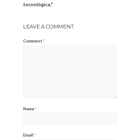
tecnológica.”
LEAVE A COMMENT
Comment
*
Name
*
Email
*