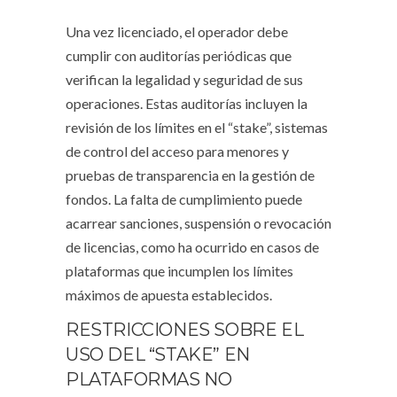
Una vez licenciado, el operador debe
cumplir con auditorías periódicas que
verifican la legalidad y seguridad de sus
operaciones. Estas auditorías incluyen la
revisión de los límites en el “stake”, sistemas
de control del acceso para menores y
pruebas de transparencia en la gestión de
fondos. La falta de cumplimiento puede
acarrear sanciones, suspensión o revocación
de licencias, como ha ocurrido en casos de
plataformas que incumplen los límites
máximos de apuesta establecidos.
RESTRICCIONES SOBRE EL
USO DEL “STAKE” EN
PLATAFORMAS NO