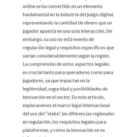
online se ha convertido en un elemento
fundamental en la industria del juego digital,
representando la cantidad de dinero que un
jugador apuesta en una sola interacción. Sin
embargo, su uso no está exento de
regulación legal y requisitos específicos que
varían considerablemente según la región.
La comprensión de estos aspectos legales
es crucial tanto para operadores como para
jugadores, ya que impactan en la
legitimidad, seguridad y posibilidades de
innovación en el sector. En este artículo,
exploraremos el marco legal internacional
del uso del “stake”, las diferencias regionales
en regulación, los requisitos legales para
plataformas, y cómo la innovación se ve