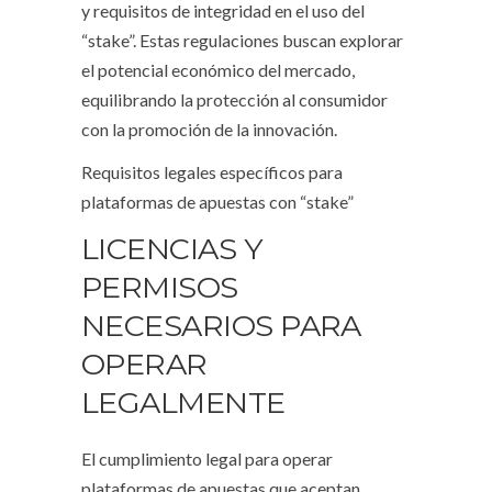
y requisitos de integridad en el uso del
“stake”. Estas regulaciones buscan explorar
el potencial económico del mercado,
equilibrando la protección al consumidor
con la promoción de la innovación.
Requisitos legales específicos para
plataformas de apuestas con “stake”
LICENCIAS Y
PERMISOS
NECESARIOS PARA
OPERAR
LEGALMENTE
El cumplimiento legal para operar
plataformas de apuestas que aceptan