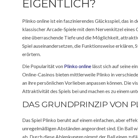
EIGENTLICH?
Plinko online ist ein faszinierendes Glücksspiel, das in
klassischer Arcade-Spiele mit dem Nervenkitzel eines Ca
eine überraschende Tiefe und die Möglichkeit, attrakti
Spiel auseinandersetzen, die Funktionsweise erklären, 
erörtern.
Die Popularität von
Plinko online
lässt sich auf seine 
Online-Casinos bieten mittlerweile Plinko in verschied
an ihre persönlichen Vorlieben anpassen können. Die vi
Attraktivität des Spiels bei und machen es zu einem un
DAS GRUNDPRINZIP VON PL
Das Spiel Plinko beruht auf einem einfachen, aber effekt
unregelmäßigen Abständen angeordnet sind. Ein Ball wird
ab. Durch diese Ablenkungen nimmt der Ball einen zufäl