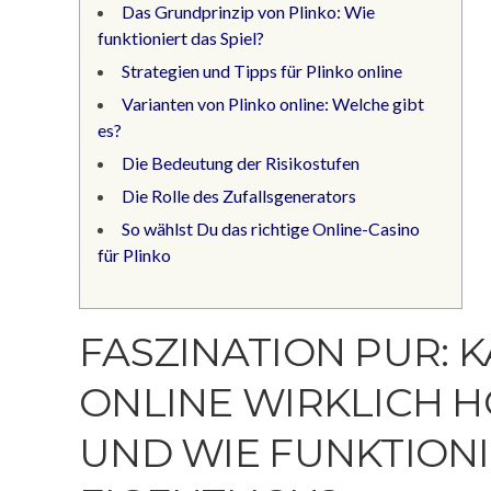
Das Grundprinzip von Plinko: Wie
funktioniert das Spiel?
Strategien und Tipps für Plinko online
Varianten von Plinko online: Welche gibt
es?
Die Bedeutung der Risikostufen
Die Rolle des Zufallsgenerators
So wählst Du das richtige Online-Casino
für Plinko
FASZINATION PUR: 
ONLINE WIRKLICH 
UND WIE FUNKTIONI