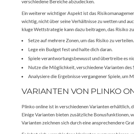
verschiedene Bereiche abzudecken.
Ein weiterer wichtiger Aspekt ist das Risikomanagement. 
wichtig, nicht über seine Verhältnisse zu wetten und auc
kluge Wettstrategie kann dazu beitragen, das Risiko z
Setze auf mehrere Zonen, um das Risiko zu verteilen.
Lege ein Budget fest und halte dich daran.
Spiele verantwortungsbewusst und übertreibe es nic
Nutze die Möglichkeit, verschiedene Varianten des 
Analysiere die Ergebnisse vergangener Spiele, um Mu
VARIANTEN VON PLINKO ON
Plinko online ist in verschiedenen Varianten erhältlich,
Einige Varianten bieten zusätzliche Bonusfunktionen, wi
Varianten zeichnen sich durch eine ansprechendere Graf