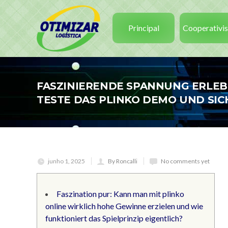
Principal
Cooperativi
FASZINIERENDE SPANNUNG ERLE
TESTE DAS PLINKO DEMO UND SI
junho 1, 2025
By Roncalli
No comments yet
Faszination pur: Kann man mit plinko
online wirklich hohe Gewinne erzielen und wie
funktioniert das Spielprinzip eigentlich?