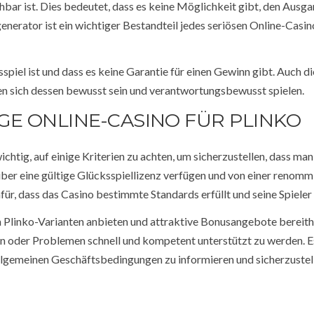
sehbar ist. Dies bedeutet, dass es keine Möglichkeit gibt, den Ausg
enerator ist ein wichtiger Bestandteil jedes seriösen Online-Casi
ksspiel ist und dass es keine Garantie für einen Gewinn gibt. Auch d
lten sich dessen bewusst sein und verantwortungsbewusst spielen.
GE ONLINE-CASINO FÜR PLINKO
ichtig, auf einige Kriterien zu achten, um sicherzustellen, dass man
e über eine gültige Glücksspiellizenz verfügen und von einer renomm
für, dass das Casino bestimmte Standards erfüllt und seine Spieler
n Plinko-Varianten anbieten und attraktive Bonusangebote bereitha
en oder Problemen schnell und kompetent unterstützt zu werden. Es
Allgemeinen Geschäftsbedingungen zu informieren und sicherzustel