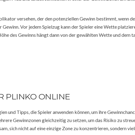
plikator versehen, der den potenziellen Gewinn bestimmt, wenn de
er Gewinn. Vor jedem Spielzug kann der Spieler eine Wette platzier
Höhe des Gewinns hängt dann von der gewählten Wette und dem ta
R PLINKO ONLINE
tegien und Tipps, die Spieler anwenden können, um ihre Gewinnchan
ehrere Gewinnzonen gleichzeitig zu setzen, um das Risiko zu streu
sam, sich nicht auf eine einzige Zone zu konzentrieren, sondern vi