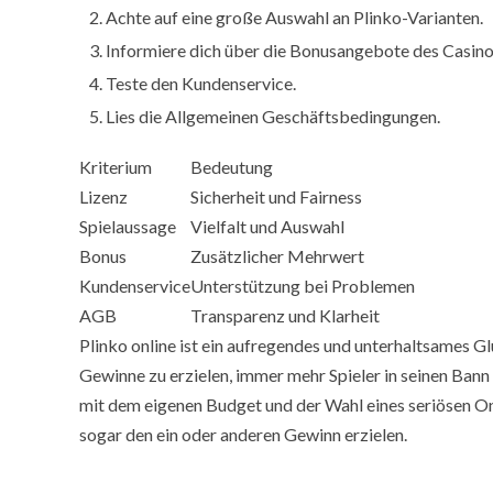
Achte auf eine große Auswahl an Plinko-Varianten.
Informiere dich über die Bonusangebote des Casino
Teste den Kundenservice.
Lies die Allgemeinen Geschäftsbedingungen.
Kriterium
Bedeutung
Lizenz
Sicherheit und Fairness
Spielaussage
Vielfalt und Auswahl
Bonus
Zusätzlicher Mehrwert
Kundenservice
Unterstützung bei Problemen
AGB
Transparenz und Klarheit
Plinko online ist ein aufregendes und unterhaltsames Gl
Gewinne zu erzielen, immer mehr Spieler in seinen Ban
mit dem eigenen Budget und der Wahl eines seriösen Onl
sogar den ein oder anderen Gewinn erzielen.