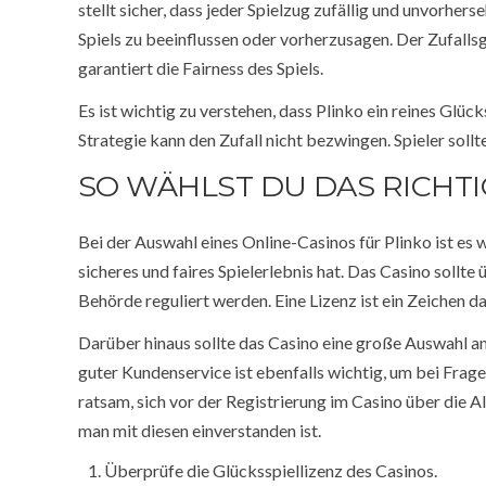
stellt sicher, dass jeder Spielzug zufällig und unvorher
Spiels zu beeinflussen oder vorherzusagen. Der Zufallsg
garantiert die Fairness des Spiels.
Es ist wichtig zu verstehen, dass Plinko ein reines Glüc
Strategie kann den Zufall nicht bezwingen. Spieler sol
SO WÄHLST DU DAS RICHTI
Bei der Auswahl eines Online-Casinos für Plinko ist es w
sicheres und faires Spielerlebnis hat. Das Casino sollt
Behörde reguliert werden. Eine Lizenz ist ein Zeichen da
Darüber hinaus sollte das Casino eine große Auswahl a
guter Kundenservice ist ebenfalls wichtig, um bei Frag
ratsam, sich vor der Registrierung im Casino über die 
man mit diesen einverstanden ist.
Überprüfe die Glücksspiellizenz des Casinos.