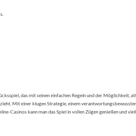
s.
ücksspiel, das mit seinen einfachen Regeln und der Möglichkeit, at
n zieht. Mit einer klugen Strategie, einem verantwortungsbewuss
ine-Casinos kann man das Spiel in vollen Zügen genießen und viel