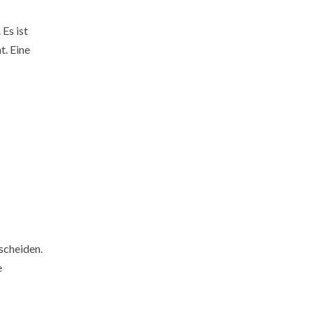
 Es ist
t. Eine
rscheiden.
e