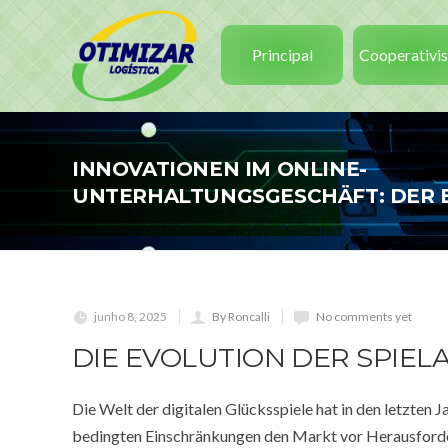
Principal
Cooperativi
INNOVATIONEN IM ONLINE-
UNTERHALTUNGSGESCHÄFT: DER B
junho 8, 2025
By Roncalli
No comments yet
DIE EVOLUTION DER SPIEL
Die Welt der digitalen Glücksspiele hat in den letzte
bedingten Einschränkungen den Markt vor Herausforder