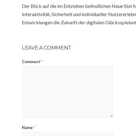
Der Blick auf die im Entstehen befindlichen Neue Slot
Interaktivität, Sicherheit und individueller Nutzererleb
Entwicklungen die Zukunft der digitalen Glücksspielu
LEAVE A COMMENT
Comment
*
Name
*