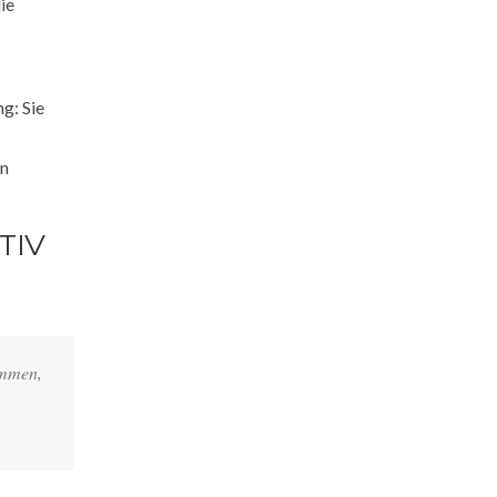
ie
g: Sie
en
TIV
ommen,
.