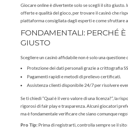
Giocare online è divertente solo se scegli il sito giust
offerte e qualità del gioco, per trovare il casinò che r
piattaforma consigliata dagli esperti e come sfruttare al
FONDAMENTALI: PERCHÉ È 
GIUSTO
Scegliere un casinò affidabile non è solo una questione 
Protezione dei dati personali grazie a crittografia SS
Pagamenti rapidi e metodi di prelievo certificati.
Assistenza clienti disponibile 24/7 per risolvere eve
Se ti chiedi “Qual è il vero valore di una licenza?”, la ris
rigorosi di fair play e trasparenza. Alcuni giocatori pre
ma è fondamentale verificare che siano comunque regola
Pro Tip:
Prima di registrarti, controlla sempre se il 