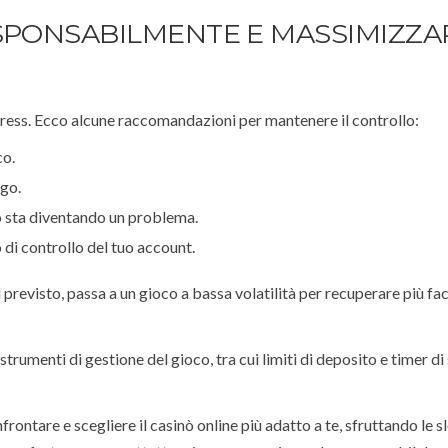
SPONSABILMENTE E MASSIMIZZAR
tress. Ecco alcune raccomandazioni per mantenere il controllo:
co.
ngo.
co sta diventando un problema.
o di controllo del tuo account.
 previsto, passa a un gioco a bassa volatilità per recuperare più fa
umenti di gestione del gioco, tra cui limiti di deposito e timer di
frontare e scegliere il casinò online più adatto a te, sfruttando le s