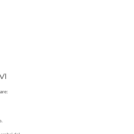
VI
are:
o.