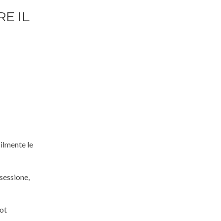
E IL
cilmente le
 sessione,
lot