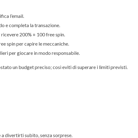
ifica l’email.
o e completa la transazione.
r ricevere 200% + 100 free spin.
free spin per capire le meccaniche.
alieri per giocare in modo responsabile.
tato un budget preciso; così eviti di superare i limiti previsti.
 a divertirti subito, senza sorprese.