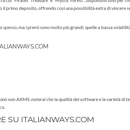
a cui “Pirates’ Treasure” e “Mystic Forest”, disponibili solo per i
o il primo deposito, offrendo così una possibilità extra di vincere 
spesso, ma i premi sono molto più grandi; quelle a bassa volatili
ITALIANWAYS.COM
sinò non AAMS, noterai che la qualità del software e la varietà di 
co.
RE SU ITALIANWAYS.COM