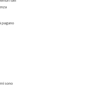
 membri del
senza
tà pagano
temi sono