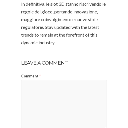
In definitiva, le slot 3D stanno riscrivendo le
regole del gioco, portando innovazione,
maggiore coinvolgimento e nuove sfide
regolatorie. Stay updated with the latest
trends to remain at the forefront of this
dynamic industry.
LEAVE A COMMENT
Comment
*