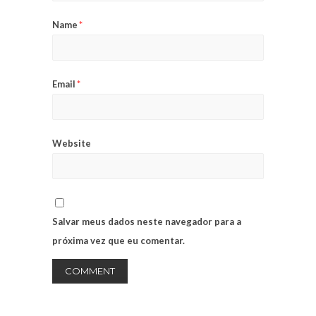
Name
*
Email
*
Website
Salvar meus dados neste navegador para a
próxima vez que eu comentar.