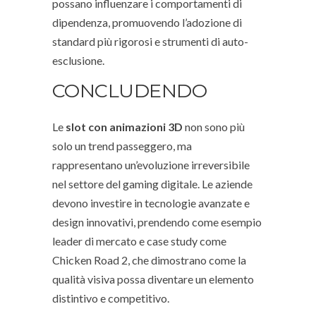
possano influenzare i comportamenti di
dipendenza, promuovendo l’adozione di
standard più rigorosi e strumenti di auto-
esclusione.
CONCLUDENDO
Le
slot con animazioni 3D
non sono più
solo un trend passeggero, ma
rappresentano un’evoluzione irreversibile
nel settore del gaming digitale. Le aziende
devono investire in tecnologie avanzate e
design innovativi, prendendo come esempio
leader di mercato e case study come
Chicken Road 2, che dimostrano come la
qualità visiva possa diventare un elemento
distintivo e competitivo.