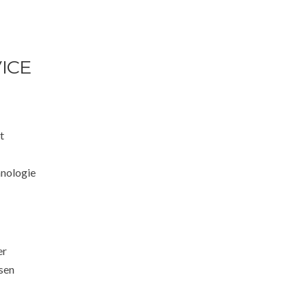
ICE
t
hnologie
er
osen