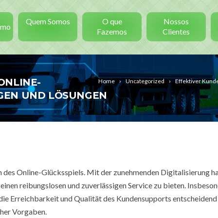
Quem Somos
O que
Nossos
smo
Fazemos
Clientes
ONLINE-
Home
Uncategorized
Effektiver Kund
GEN UND LÖSUNGEN
ch des Online-Glücksspiels. Mit der zunehmenden Digitalisierung 
einen reibungslosen und zuverlässigen Service zu bieten. Insbeson
 die Erreichbarkeit und Qualität des Kundensupports entscheidend 
cher Vorgaben.