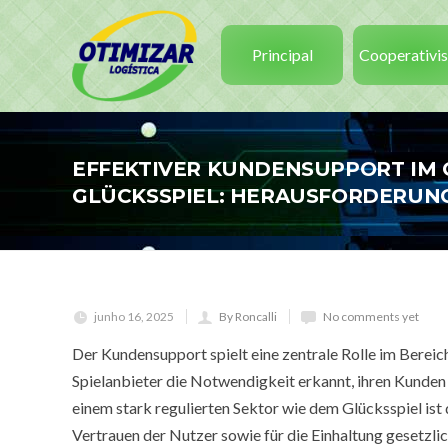
Principal
Cooperativi
EFFEKTIVER KUNDENSUPPORT IM 
GLÜCKSSPIEL: HERAUSFORDERUN
junho 16, 2025
By Roncalli
No comments yet
Der Kundensupport spielt eine zentrale Rolle im Berei
Spielanbieter die Notwendigkeit erkannt, ihren Kunden 
einem stark regulierten Sektor wie dem Glücksspiel ist
Vertrauen der Nutzer sowie für die Einhaltung gesetzli