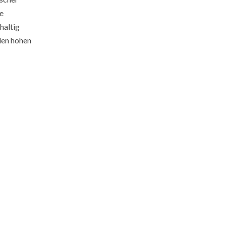
ie
haltig
den hohen