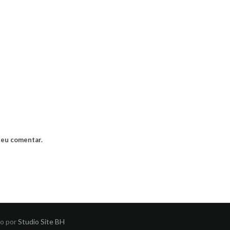
 eu comentar.
do por
Studio Site BH