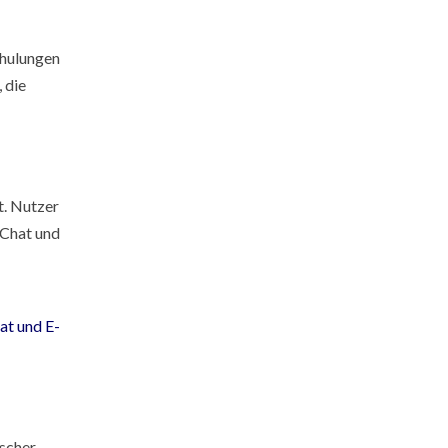
chulungen
 die
t. Nutzer
-Chat und
at und E-
ischer