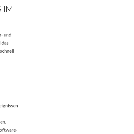
 IM
n- und
d das
schnell
eignissen
en.
Software-