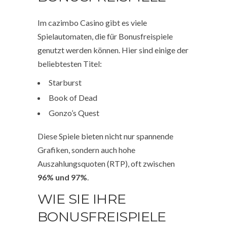
Im cazimbo Casino gibt es viele
Spielautomaten, die für Bonusfreispiele
genutzt werden können. Hier sind einige der
beliebtesten Titel:
Starburst
Book of Dead
Gonzo’s Quest
Diese Spiele bieten nicht nur spannende
Grafiken, sondern auch hohe
Auszahlungsquoten (RTP), oft zwischen
96% und 97%
.
WIE SIE IHRE
BONUSFREISPIELE