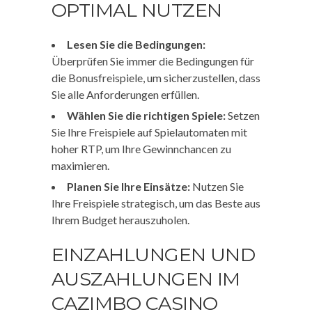
OPTIMAL NUTZEN
Lesen Sie die Bedingungen:
Überprüfen Sie immer die Bedingungen für
die Bonusfreispiele, um sicherzustellen, dass
Sie alle Anforderungen erfüllen.
Wählen Sie die richtigen Spiele:
Setzen
Sie Ihre Freispiele auf Spielautomaten mit
hoher RTP, um Ihre Gewinnchancen zu
maximieren.
Planen Sie Ihre Einsätze:
Nutzen Sie
Ihre Freispiele strategisch, um das Beste aus
Ihrem Budget herauszuholen.
EINZAHLUNGEN UND
AUSZAHLUNGEN IM
CAZIMBO CASINO