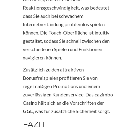
Reaktionsgeschwindigkeit, was bedeutet,
dass Sie auch bei schwachem
Internetverbindung problemlos spielen
können. Die Touch-Oberfläche ist intuitiv
gestaltet, sodass Sie schnell zwischen den
verschiedenen Spielen und Funktionen
navigieren können.
Zusätzlich zu den attraktiven
Bonusfreispielen profitieren Sie von
regelmäßigen Promotions und einem
zuverlässigen Kundenservice. Das cazimbo
Casino hält sich an die Vorschriften der
GGL
, was für zusätzliche Sicherheit sorgt.
FAZIT