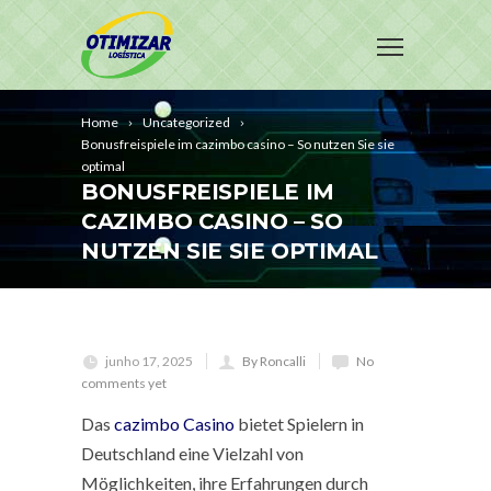
Home
Uncategorized
Bonusfreispiele im cazimbo casino – So nutzen Sie sie
optimal
BONUSFREISPIELE IM
CAZIMBO CASINO – SO
NUTZEN SIE SIE OPTIMAL
junho 17, 2025
By Roncalli
No
comments yet
Das
cazimbo Casino
bietet Spielern in
Deutschland eine Vielzahl von
Möglichkeiten, ihre Erfahrungen durch