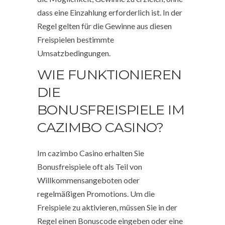
dass eine Einzahlung erforderlich ist. In der
Regel gelten für die Gewinne aus diesen
Freispielen bestimmte
Umsatzbedingungen.
WIE FUNKTIONIEREN
DIE
BONUSFREISPIELE IM
CAZIMBO CASINO?
Im cazimbo Casino erhalten Sie
Bonusfreispiele oft als Teil von
Willkommensangeboten oder
regelmäßigen Promotions. Um die
Freispiele zu aktivieren, müssen Sie in der
Regel einen Bonuscode eingeben oder eine