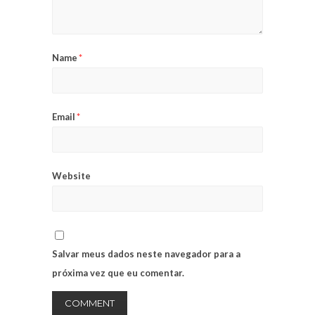
Name
*
Email
*
Website
Salvar meus dados neste navegador para a
próxima vez que eu comentar.