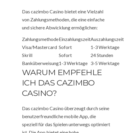
Das cazimbo Casino bietet eine Vielzahl
von Zahlungsmethoden, die eine einfache
und sichere Abwicklung ermöglichen:
Zahlungsmethode
Einzahlungszeit
Auszahlungszeit
Visa/Mastercard
Sofort
1-3 Werktage
Skrill
Sofort
24 Stunden
Banküberweisung
1-3 Werktage
3-5 Werktage
WARUM EMPFEHLE
ICH DAS CAZIMBO
CASINO?
Das cazimbo Casino überzeugt durch seine
benutzerfreundliche mobile App, die
speziell für das Spielen unterwegs optimiert
ist. Die App bietet eine hohe