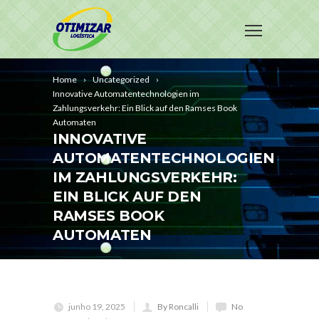
Home
Uncategorized
Innovative Automatentechnologien im
Zahlungsverkehr: Ein Blick auf den Ramses Book
Automaten
INNOVATIVE
AUTOMATENTECHNOLOGIEN
IM ZAHLUNGSVERKEHR:
EIN BLICK AUF DEN
RAMSES BOOK
AUTOMATEN
junho 19, 2025
By Roncalli
No