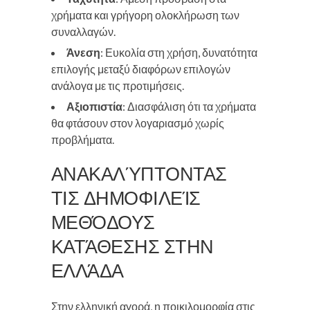
χρήματα και γρήγορη ολοκλήρωση των
συναλλαγών.
Άνεση
: Ευκολία στη χρήση, δυνατότητα
επιλογής μεταξύ διαφόρων επιλογών
ανάλογα με τις προτιμήσεις.
Αξιοπιστία
: Διασφάλιση ότι τα χρήματα
θα φτάσουν στον λογαριασμό χωρίς
προβλήματα.
ΑΝΑΚΑΛΎΠΤΟΝΤΑΣ
ΤΙΣ ΔΗΜΟΦΙΛΕΊΣ
ΜΕΘΌΔΟΥΣ
ΚΑΤΆΘΕΣΗΣ ΣΤΗΝ
ΕΛΛΆΔΑ
Στην ελληνική αγορά, η ποικιλομορφία στις