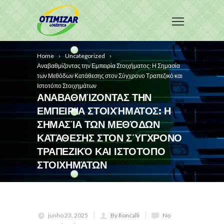
Home
Uncategorized
Αναβαθμίζοντας την Εμπειρία Στοιχήματος: Η Σημασία
των Μεθόδων Κατάθεσης στον Σύγχρονο Τραπεζικό και
Ιστοτόπο Στοιχημάτων
ΑΝΑΒΑΘΜΊΖΟΝΤΑΣ ΤΗΝ
ΕΜΠΕΙΡΊΑ ΣΤΟΙΧΉΜΑΤΟΣ: Η
ΣΗΜΑΣΊΑ ΤΩΝ ΜΕΘΌΔΩΝ
ΚΑΤΆΘΕΣΗΣ ΣΤΟΝ ΣΎΓΧΡΟΝΟ
ΤΡΑΠΕΖΙΚΌ ΚΑΙ ΙΣΤΟΤΌΠΟ
ΣΤΟΙΧΗΜΆΤΩΝ
junho 23, 2025
By Roncalli
No