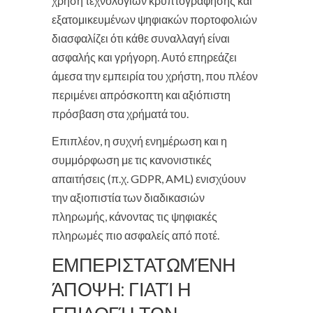
χρήση τεχνολογιών κρυπτογράφησης και
εξατομικευμένων ψηφιακών πορτοφολιών
διασφαλίζει ότι κάθε συναλλαγή είναι
ασφαλής και γρήγορη. Αυτό επηρεάζει
άμεσα την εμπειρία του χρήστη, που πλέον
περιμένει απρόσκοπτη και αξιόπιστη
πρόσβαση στα χρήματά του.
Επιπλέον, η συχνή ενημέρωση και η
συμμόρφωση με τις κανονιστικές
απαιτήσεις (π.χ. GDPR, AML) ενισχύουν
την αξιοπιστία των διαδικασιών
πληρωμής, κάνοντας τις ψηφιακές
πληρωμές πιο ασφαλείς από ποτέ.
ΕΜΠΕΡΙΣΤΑΤΩΜΈΝΗ
ΆΠΟΨΗ: ΓΙΑΤΊ Η