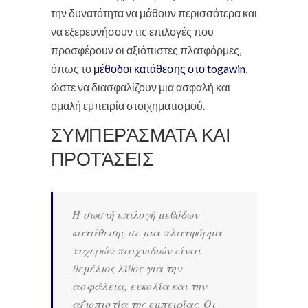
την δυνατότητα να μάθουν περισσότερα και
να εξερευνήσουν τις επιλογές που
προσφέρουν οι αξιόπιστες πλατφόρμες,
όπως το
μέθοδοι κατάθεσης στο togawin
,
ώστε να διασφαλίζουν μια ασφαλή και
ομαλή εμπειρία στοιχηματισμού.
ΣΥΜΠΕΡΆΣΜΑΤΑ ΚΑΙ
ΠΡΟΤΆΣΕΙΣ
Η σωστή επιλογή μεθόδων
κατάθεσης σε μια πλατφόρμα
τυχερών παιχνιδιών είναι
θεμέλιος λίθος για την
ασφάλεια, ευκολία και την
αξιοπιστία της εμπειρίας. Οι