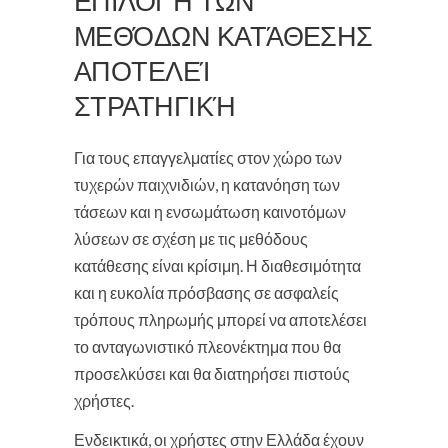
ΕΠΙΛΟΓΉ ΤΩΝ
ΜΕΘΌΔΩΝ ΚΑΤΆΘΕΣΗΣ
ΑΠΟΤΕΛΕΊ
ΣΤΡΑΤΗΓΙΚΉ
Για τους επαγγελματίες στον χώρο των
τυχερών παιχνιδιών, η κατανόηση των
τάσεων και η ενσωμάτωση καινοτόμων
λύσεων σε σχέση με τις μεθόδους
κατάθεσης είναι κρίσιμη. Η διαθεσιμότητα
και η ευκολία πρόσβασης σε ασφαλείς
τρόπους πληρωμής μπορεί να αποτελέσει
το ανταγωνιστικό πλεονέκτημα που θα
προσελκύσει και θα διατηρήσει πιστούς
χρήστες.
Ενδεικτικά, οι χρήστες στην Ελλάδα έχουν