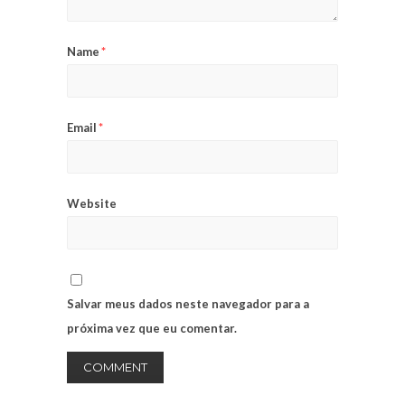
Name
*
Email
*
Website
Salvar meus dados neste navegador para a
próxima vez que eu comentar.