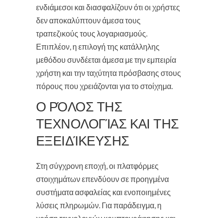
ενδιάμεσοι και διασφαλίζουν ότι οι χρήστες
δεν αποκαλύπτουν άμεσα τους
τραπεζικούς τους λογαριασμούς.
Επιπλέον, η επιλογή της κατάλληλης
μεθόδου συνδέεται άμεσα με την εμπειρία
χρήστη και την ταχύτητα πρόσβασης στους
πόρους που χρειάζονται για το στοίχημα.
Ο ΡΌΛΟΣ ΤΗΣ
ΤΕΧΝΟΛΟΓΊΑΣ ΚΑΙ ΤΗΣ
ΕΞΕΙΔΊΚΕΥΣΗΣ
Στη σύγχρονη εποχή, οι πλατφόρμες
στοιχημάτων επενδύουν σε προηγμένα
συστήματα ασφαλείας και ενοποιημένες
λύσεις πληρωμών. Για παράδειγμα, η