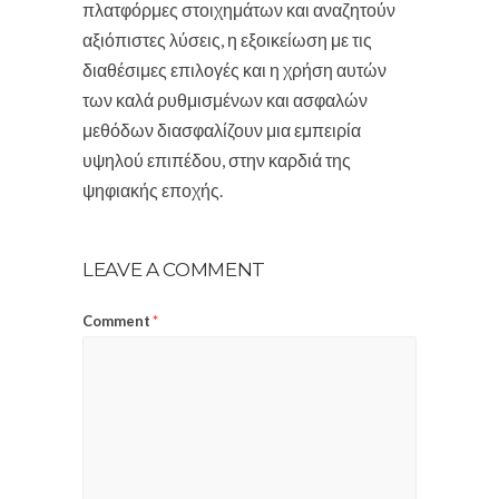
πλατφόρμες στοιχημάτων και αναζητούν
αξιόπιστες λύσεις, η εξοικείωση με τις
διαθέσιμες επιλογές και η χρήση αυτών
των καλά ρυθμισμένων και ασφαλών
μεθόδων διασφαλίζουν μια εμπειρία
υψηλού επιπέδου, στην καρδιά της
ψηφιακής εποχής.
LEAVE A COMMENT
Comment
*