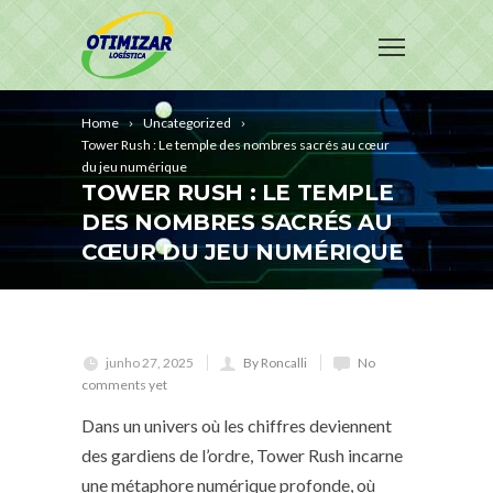
Home
Uncategorized
Tower Rush : Le temple des nombres sacrés au cœur
du jeu numérique
TOWER RUSH : LE TEMPLE
DES NOMBRES SACRÉS AU
CŒUR DU JEU NUMÉRIQUE
junho 27, 2025
By Roncalli
No
comments yet
Dans un univers où les chiffres deviennent
des gardiens de l’ordre, Tower Rush incarne
une métaphore numérique profonde, où