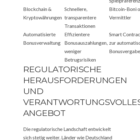
Spielpräferen
Blockchain &
Schnellere,
Bitcoin-Boni 
Kryptowährungen
transparentere
Vermittler
Transaktionen
Automatisierte
Effizientere
Smart Contrac
Bonusverwaltung
Bonusauszahlungen,
zur automatis
weniger
Bonusvergab
Betrugsrisiken
REGULATORISCHE
HERAUSFORDERUNGEN
UND
VERANTWORTUNGSVOLLE
ANGEBOT
Die regulatorische Landschaft entwickelt
sich stetig weiter. Länder wie Deutschland