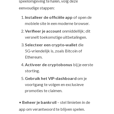
speelomgeving te halen, volg deze
eenvoudige stappen:
Installeer de officiële app
of open de
mobiele site in een moderne browser.
Verifieer je account
onmiddellijk; dit
versnelt toekomstige uitbetalingen.
Selecteer een crypto‑wallet
die
5G‑vriendelijk is, zoals Bitcoin of
Ethereum.
Activeer de cryptobonus
bij je eerste
storting.
Gebruik het VIP‑dashboard
om je
voortgang te volgen en exclusieve
promoties te claimen.
•
Beheer je bankroll
– stel limieten in de
app om verantwoord te blijven spelen.