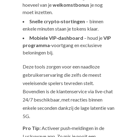
hoeveel van je
welkomstbonus
je nog
moet inzetten.
Snelle crypto‑stortingen
– binnen
enkele minuten staan je tokens klaar.
Mobiele VIP‑dashboard
– houd je
VIP
programma
‑voortgang en exclusieve
beloningen bij.
Deze tools zorgen voor een naadloze
gebruikerservaring die zelfs de meest
veeleisende spelers tevreden stelt.
Bovendien is de klantenservice via live‑chat
24/7 beschikbaar, met reacties binnen
enkele seconden dankzij de lage latentie van
5G.
Pro Tip:
Activeer push‑meldingen in de
Luckywave app. Zo mis je nooit een