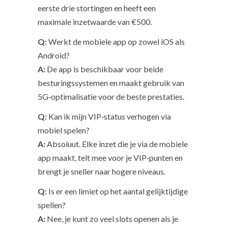
eerste drie stortingen en heeft een
maximale inzetwaarde van €500.
Q:
Werkt de mobiele app op zowel iOS als
Android?
A:
De app is beschikbaar voor beide
besturingssystemen en maakt gebruik van
5G‑optimalisatie voor de beste prestaties.
Q:
Kan ik mijn VIP‑status verhogen via
mobiel spelen?
A:
Absoluut. Elke inzet die je via de mobiele
app maakt, telt mee voor je VIP‑punten en
brengt je sneller naar hogere niveaus.
Q:
Is er een limiet op het aantal gelijktijdige
spellen?
A:
Nee, je kunt zo veel slots openen als je