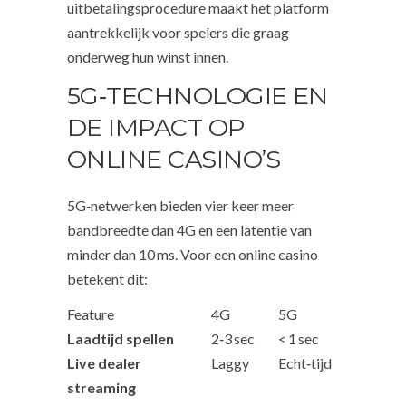
uitbetalingsprocedure maakt het platform
aantrekkelijk voor spelers die graag
onderweg hun winst innen.
5G‑TECHNOLOGIE EN
DE IMPACT OP
ONLINE CASINO’S
5G‑netwerken bieden vier keer meer
bandbreedte dan 4G en een latentie van
minder dan 10 ms. Voor een online casino
betekent dit:
Feature
4G
5G
Laadtijd spellen
2‑3 sec
< 1 sec
Live dealer
Laggy
Echt‑tijd
streaming