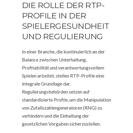
DIE ROLLE DER RTP-
PROFILE IN DER
SPIELERGESUNDHEIT
UND REGULIERUNG
In einer Branche, die kontinuierlich an der
Balance zwischen Unterhaltung,
Profitabilität und verantwortungsvollem
Spielen arbeitet, stellen RTP-Profile eine
integrale Grundlage dar.
Regulierungsbehörden setzen auf
standardisierte Profile, um die Manipulation
von Zufallszahlengeneratoren (RNG) zu
verhindern und die Einhaltung der
gesetzlichen Vorgaben sicherzustellen.