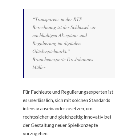
“Transparenz in der RTP-
Berechnung ist der Schlüssel zur
nachhaltigen Akzeptanz und
Regulierung im digitalen
Glücksspielmarkt.” —
Branchenexperte Dr. Johannes
Müller
Für Fachleute und Regulierungsexperten ist
es unerlässlich, sich mit solchen Standards
intensiv auseinanderzusetzen, um
rechtssicher und gleichzeitig innovativ bei
der Gestaltung neuer Spielkonzepte
vorzugehen.