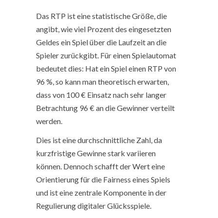
Das RTP ist eine statistische Größe, die
angibt, wie viel Prozent des eingesetzten
Geldes ein Spiel über die Laufzeit an die
Spieler zurückgibt. Für einen Spielautomat
bedeutet dies: Hat ein Spiel einen RTP von
96 %, so kann man theoretisch erwarten,
dass von 100 € Einsatz nach sehr langer
Betrachtung 96 € an die Gewinner verteilt
werden.
Dies ist eine durchschnittliche Zahl, da
kurzfristige Gewinne stark variieren
können. Dennoch schafft der Wert eine
Orientierung für die Fairness eines Spiels
und ist eine zentrale Komponente in der
Regulierung digitaler Glücksspiele.