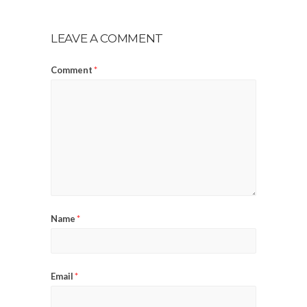
LEAVE A COMMENT
Comment
*
Name
*
Email
*