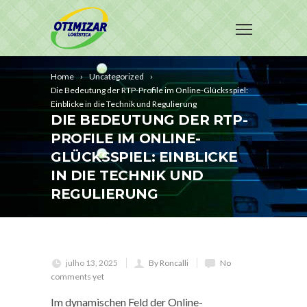
Home
Uncategorized
Die Bedeutung der RTP-Profile im Online-Glücksspiel:
Einblicke in die Technik und Regulierung
DIE BEDEUTUNG DER RTP-
PROFILE IM ONLINE-
GLÜCKSSPIEL: EINBLICKE
IN DIE TECHNIK UND
REGULIERUNG
julho 13, 2025
By Roncalli
No
comments yet
Im dynamischen Feld der Online-