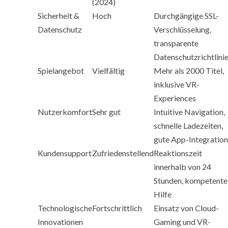
(2024)
Sicherheit &
Hoch
Durchgängige SSL-
Datenschutz
Verschlüsselung,
transparente
Datenschutzrichtlini
Spielangebot
Vielfältig
Mehr als 2000 Titel,
inklusive VR-
Experiences
Nutzerkomfort
Sehr gut
Intuitive Navigation,
schnelle Ladezeiten,
gute App-Integration
Kundensupport
Zufriedenstellend
Reaktionszeit
innerhalb von 24
Stunden, kompetente
Hilfe
Technologische
Fortschrittlich
Einsatz von Cloud-
Innovationen
Gaming und VR-