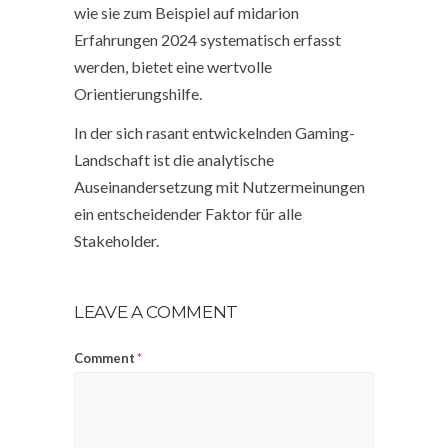
wie sie zum Beispiel auf midarion
Erfahrungen 2024 systematisch erfasst
werden, bietet eine wertvolle
Orientierungshilfe.
In der sich rasant entwickelnden Gaming-
Landschaft ist die analytische
Auseinandersetzung mit Nutzermeinungen
ein entscheidender Faktor für alle
Stakeholder.
LEAVE A COMMENT
Comment
*