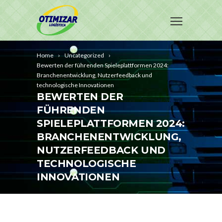
Home
Uncategorized
Bewerten der führenden Spieleplattformen 2024:
Branchenentwicklung, Nutzerfeedback und
technologische Innovationen
BEWERTEN DER
FÜHRENDEN
SPIELEPLATTFORMEN 2024:
BRANCHENENTWICKLUNG,
NUTZERFEEDBACK UND
TECHNOLOGISCHE
INNOVATIONEN