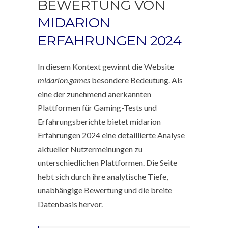
BEWERTUNG VON
MIDARION
ERFAHRUNGEN 2024
In diesem Kontext gewinnt die Website
midarion.games
besondere Bedeutung. Als
eine der zunehmend anerkannten
Plattformen für Gaming-Tests und
Erfahrungsberichte bietet midarion
Erfahrungen 2024 eine detaillierte Analyse
aktueller Nutzermeinungen zu
unterschiedlichen Plattformen. Die Seite
hebt sich durch ihre analytische Tiefe,
unabhängige Bewertung und die breite
Datenbasis hervor.