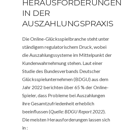
HERAUSFORDERUNGEN
IN DER
AUSZAHLUNGSPRAXIS
Die Online-Glücksspielbranche steht unter
ständigem regulatorischem Druck, wobei
die Auszahlungssysteme im Mittelpunkt der
Kundenwahrnehmung stehen. Laut einer
Studie des Bundesverbands Deutscher
Glücksspielunternehmen (BDGU) aus dem
Jahr 2022 berichten über 65 % der Online-
Spieler, dass Probleme bei Auszahlungen
ihre Gesamtzufriedenheit erheblich
beeinflussen (
Quelle: BDGU Report 2022
).
Die meisten Herausforderungen lassen sich
in :