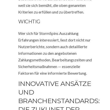
weil sie sich bemüht, die oben genannten
Kriterien zu erfüllen und zu übertreffen.
WICHTIG
Wer sich für StormSpins Auszahlung
Erfahrungen interessiert, liest dort nicht nur
Nutzerberichte, sondern auch detaillierte
Informationen zu den angebotenen
Zahlungsmethoden, Bearbeitungszeiten und
Sicherheitsmaßnahmen — essenzielle
Faktoren für eine informierte Bewertung.
INNOVATIVE ANSÄTZE
UND
BRANCHENSTANDARDS:
DIE ZUKUNFT DER