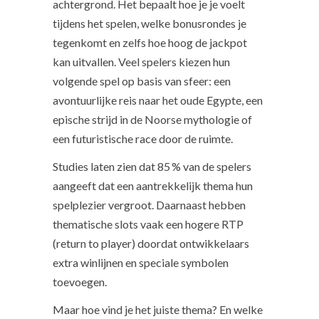
achtergrond. Het bepaalt hoe je je voelt
tijdens het spelen, welke bonusrondes je
tegenkomt en zelfs hoe hoog de jackpot
kan uitvallen. Veel spelers kiezen hun
volgende spel op basis van sfeer: een
avontuurlijke reis naar het oude Egypte, een
epische strijd in de Noorse mythologie of
een futuristische race door de ruimte.
Studies laten zien dat 85 % van de spelers
aangeeft dat een aantrekkelijk thema hun
spelplezier vergroot. Daarnaast hebben
thematische slots vaak een hogere RTP
(return to player) doordat ontwikkelaars
extra winlijnen en speciale symbolen
toevoegen.
Maar hoe vind je het juiste thema? En welke