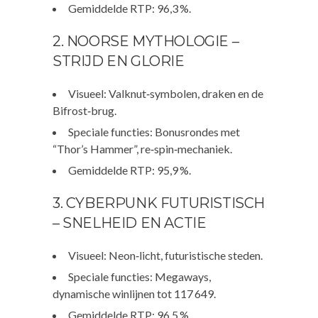
Gemiddelde RTP: 96,3 %.
2. NOORSE MYTHOLOGIE –
STRIJD EN GLORIE
Visueel: Valknut‑symbolen, draken en de
Bifrost‑brug.
Speciale functies: Bonusrondes met
“Thor’s Hammer”, re‑spin‑mechaniek.
Gemiddelde RTP: 95,9 %.
3. CYBERPUNK FUTURISTISCH
– SNELHEID EN ACTIE
Visueel: Neon‑licht, futuristische steden.
Speciale functies: Megaways,
dynamische winlijnen tot 117 649.
Gemiddelde RTP: 96,5 %.