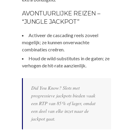
AVONTUURLIJKE REIZEN –
“JUNGLE JACKPOT”
Activeer de cascading reels zoveel
mogelijk; ze kunnen onverwachte
combinaties creëren.
Houd de wild‑substitutes in de gaten; ze
verhogen de hit‑rate aanzienlijk.
Did You Know? Slots met
progressieve jackpots bieden vaak
een RTP van 85 % of lager, omdat
een deel van elke inzet naar de
jackpot gaat.