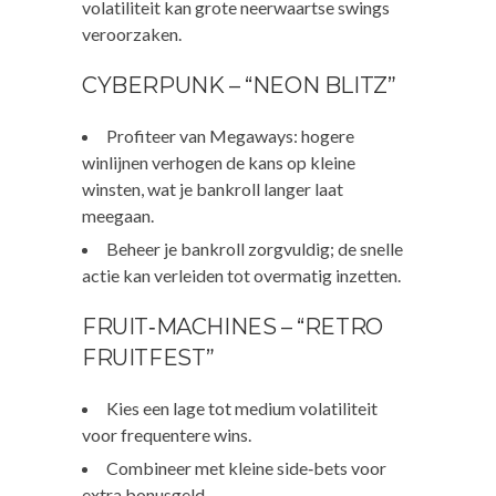
volatiliteit kan grote neerwaartse swings
veroorzaken.
CYBERPUNK – “NEON BLITZ”
Profiteer van Megaways: hogere
winlijnen verhogen de kans op kleine
winsten, wat je bankroll langer laat
meegaan.
Beheer je bankroll zorgvuldig; de snelle
actie kan verleiden tot overmatig inzetten.
FRUIT‑MACHINES – “RETRO
FRUITFEST”
Kies een lage tot medium volatiliteit
voor frequentere wins.
Combineer met kleine side‑bets voor
extra bonusgeld.