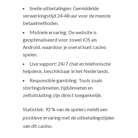
Snelle uitbetalingen: Gemiddelde
verwerkingstijd 24‑48 uur voor de meeste
betaalmethoden.
Mobiele ervaring: De website is
geoptimaliseerd voor zowel iOS als
Android, waardoor je overal kunt casino
spelen.
Live support: 24/7 chat en telefonische
helpdesk, beschikbaar in het Nederlands.
Responsible gambling: Tools zoals
stortingslimieten, tijdslimieten en
zelfuitsluiting zijn direct toegankelijk.
Statistiek: 92 % van de spelers meldt een
positieve ervaring met de uitbetalingstijden
van dit casino.