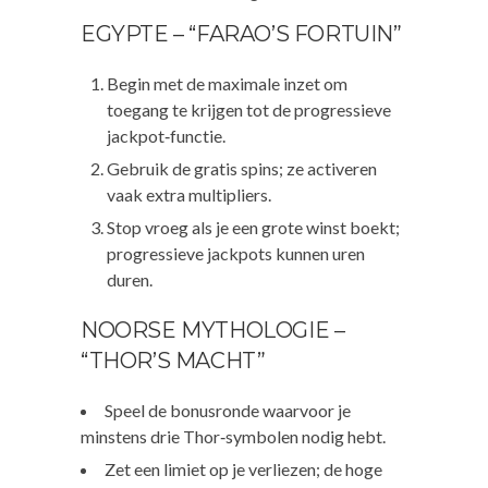
EGYPTE – “FARAO’S FORTUIN”
Begin met de maximale inzet om
toegang te krijgen tot de progressieve
jackpot‑functie.
Gebruik de gratis spins; ze activeren
vaak extra multipliers.
Stop vroeg als je een grote winst boekt;
progressieve jackpots kunnen uren
duren.
NOORSE MYTHOLOGIE –
“THOR’S MACHT”
Speel de bonusronde waarvoor je
minstens drie Thor‑symbolen nodig hebt.
Zet een limiet op je verliezen; de hoge