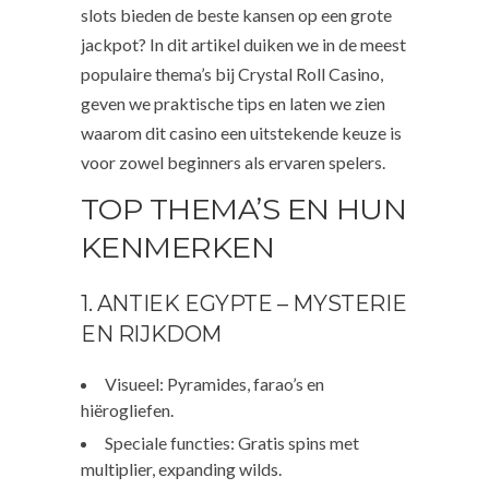
slots bieden de beste kansen op een grote
jackpot? In dit artikel duiken we in de meest
populaire thema’s bij Crystal Roll Casino,
geven we praktische tips en laten we zien
waarom dit casino een uitstekende keuze is
voor zowel beginners als ervaren spelers.
TOP THEMA’S EN HUN
KENMERKEN
1. ANTIEK EGYPTE – MYSTERIE
EN RIJKDOM
Visueel: Pyramides, farao’s en
hiërogliefen.
Speciale functies: Gratis spins met
multiplier, expanding wilds.