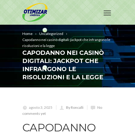
Home
Uncategorized
Capodanno nei casinò digitali: jackpot che infrangono le
risoluzioni e la legge
CAPODANNO NEI CASINÒ
DIGITALI: JACKPOT CHE
INFRANGONO LE
RISOLUZIONI E LA LEGGE
agosto 3, 2025
By Roncalli
No
comments yet
CAPODANNO