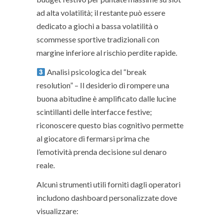
ad alta volatilità; il restante può essere
dedicato a giochi a bassa volatilità o
scommesse sportive tradizionali con
margine inferiore al rischio perdite rapide.
Analisi psicologica del “break
resolution” – Il desiderio di rompere una
buona abitudine è amplificato dalle lucine
scintillanti delle interfacce festive;
riconoscere questo bias cognitivo permette
al giocatore di fermarsi prima che
l’emotività prenda decisione sul denaro
reale.
Alcuni strumenti utili forniti dagli operatori
includono dashboard personalizzate dove
visualizzare: