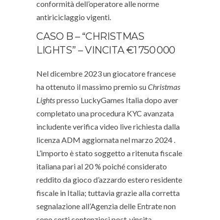
conformità dell’operatore alle norme
antiriciclaggio vigenti.
CASO B – “CHRISTMAS
LIGHTS” – VINCITA €1 750 000
Nel dicembre 2023 un giocatore francese
ha ottenuto il massimo premio su
Christmas
Lights
presso LuckyGames Italia dopo aver
completato una procedura KYC avanzata
includente verifica video live richiesta dalla
licenza ADM aggiornata nel marzo 2024 .
L’importo è stato soggetto a ritenuta fiscale
italiana pari al 20 % poiché considerato
reddito da gioco d’azzardo estero residente
fiscale in Italia; tuttavia grazie alla corretta
segnalazione all’Agenzia delle Entrate non
sono sorti contenziosi post‑vincita.