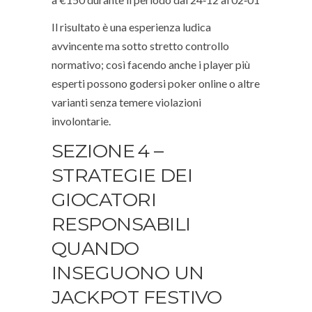
Il risultato è una esperienza ludica
avvincente ma sotto stretto controllo
normativo; così facendo anche i player più
esperti possono godersi poker online o altre
varianti senza temere violazioni
involontarie.
SEZIONE 4 –
STRATEGIE DEI
GIOCATORI
RESPONSABILI
QUANDO
INSEGUONO UN
JACKPOT FESTIVO