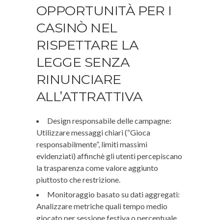
OPPORTUNITÀ PER I
CASINÒ NEL
RISPETTARE LA
LEGGE SENZA
RINUNCIARE
ALL’ATTRATTIVA
Design responsabile delle campagne:
Utilizzare messaggi chiari (“Gioca
responsabilmente”, limiti massimi
evidenziati) affinchè gli utenti percepiscano
la trasparenza come valore aggiunto
piuttosto che restrizione.
Monitoraggio basato su dati aggregati:
Analizzare metriche quali tempo medio
giocato per sessione festiva o percentuale