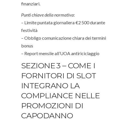
finanziari.
Punti chiave della normativa
:
– Limite puntata giornaliera €2 500 durante
festività
– Obbligo comunicazione chiara dei termini
bonus
– Report mensile all’UOA antiriciclaggio
SEZIONE 3 – COME I
FORNITORI DI SLOT
INTEGRANO LA
COMPLIANCE NELLE
PROMOZIONI DI
CAPODANNO