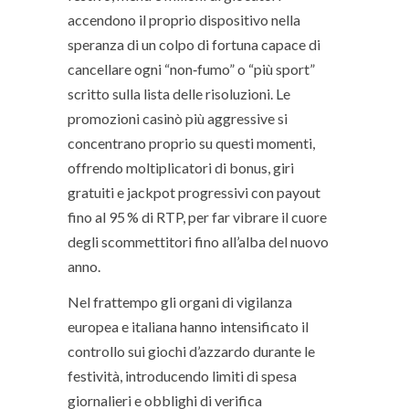
accendono il proprio dispositivo nella
speranza di un colpo di fortuna capace di
cancellare ogni “non‑fumo” o “più sport”
scritto sulla lista delle risoluzioni. Le
promozioni casinò più aggressive si
concentrano proprio su questi momenti,
offrendo moltiplicatori di bonus, giri
gratuiti e jackpot progressivi con payout
fino al 95 % di RTP, per far vibrare il cuore
degli scommettitori fino all’alba del nuovo
anno.
Nel frattempo gli organi di vigilanza
europea e italiana hanno intensificato il
controllo sui giochi d’azzardo durante le
festività, introducendo limiti di spesa
giornalieri e obblighi di verifica