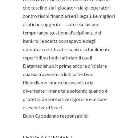
che tutelino sia i giocatori sia gli operator​​⁠️​ì
contro rischi finanziari ed illegali. Le migliori
pratiche suggerite —auto‑esclusione
temporanea, gestione disciplinata del
bankroll e scelta consapevole degli
operator​​​⁠️​⁠‍​ì certificati—sono ora facilmente
reperibili su font​⁠‍​⁠️​⁠️​⁠‍​​ri affidabili quali
Datamediahub.it prima ancora d’iniziare
qualsiasi avventura ludica festiva.
Ricordiamo infine che una vittoria
divertente rimane tale soltanto quando è
protetta da normative rigorose e misure
preventive efficaci.
Buon Capodanno responsabile!
LEAVE A COMMENT