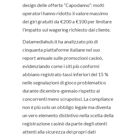
design delle offerte “Capodanno”: molti
operatori hanno ridotto il valore massimo
dei giri gratuiti da €200 a €100 per limitare
l’impatto sul wagering richiesto dal cliente.
Datamediahub.it ha analizzato più di
cinquanta piattaforme italiane nel suo
report annuale sulle promozioni casinò,
evidenziando come i siti più conformi
abbiano registrato tassi inferiori del 15 %
nelle segnalazioni di gioco problematico
durante dicembre-gennaio rispetto ai
concorrenti meno scrupolosi. La compliance
non è più solo un obbligo legale ma diventa
un vero elemento distintivo nella scelta della
registrazione casinò da parte degli utenti
attenti alla sicurezza dei propri dati