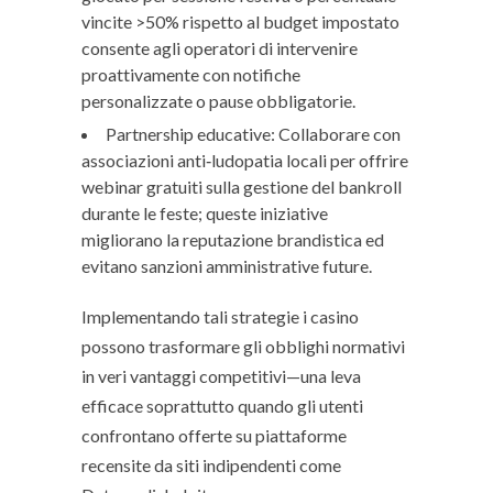
vincite >50% rispetto al budget impostato
consente agli operatori di intervenire
proattivamente con notifiche
personalizzate o pause obbligatorie.
Partnership educative: Collaborare con
associazioni anti‑ludopatia locali per offrire
webinar gratuiti sulla gestione del bankroll
durante le feste; queste iniziative
migliorano la reputazione brandistica ed
evitano sanzioni amministrative future.
Implementando tali strategie i casino
possono trasformare gli obblighi normativi
in veri vantaggi competitivi—una leva
efficace soprattutto quando gli utenti
confrontano offerte su piattaforme
recensite da siti indipendenti come