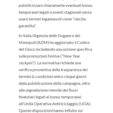
pubblicizzare chiaramente eventuali bonus
temporanei legati a eventi stagionali senza
usare termini ingannevoli come “vincita
garantita”.
In Italia l’Agenzia delle Dogane e dei
Monopoli (ADM) ha aggiornato il Codice
del Gioco includendo una sezione specifica
sulle promozioni festive (“New Year
Jackpot”). La normativa richiede una
verifica preventiva della trasparenza dei
termini & condizioni entro cinque giorni
dalla pubblicazione della campagna, oltre
alla segnalazione mensile dei flussi
finanziari legati ai bonus temporanei
all’Unità Operativa Antiriciclaggio (UOA).
Queste disposizioni hanno influito sul