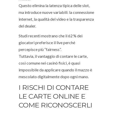
Questo elimina la latenza tipica delle slot,
ma introduce nuove variabili: la connessione
internet, la qualità del video e la trasparenza
del dealer.
Studi recenti mostrano che il 62 % dei
giocatori preferisce il live perché
percepisce più “fairness”.
Tuttavia, il vantaggio di contare le carte,
così comune nei casinò fisici, è quasi
impossibile da applicare quando il mazzo è
mescolato digitalmente dopo ogni mano.
I RISCHI DI CONTARE
LE CARTE ONLINE E
COME RICONOSCERLI