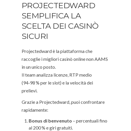
PROJECTEDWARD
SEMPLIFICA LA
SCELTA DEI CASINÒ
SICURI
Projectedward è la piattaforma che
raccoglie i migliori casinò online non AAMS
in un unico posto.
Il team analizza licenze, RTP medio
(94‑98 % per le slot) e la velocità dei
prelievi.
Grazie a Projectedward, puoi confrontare
rapidamente:
Bonus di benvenuto
– percentuali fino
al 200 % e giri gratuiti.