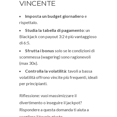
VINCENTE
Imposta un budget giornaliero
e
rispettalo.
Studia la tabella di pagamento
: un
Blackjack con payout 3:2 è più vantaggioso
di 6:5.
Sfrutta i bonus
solo se le condizioni di
scommessa (wagering) sono ragionevoli
(max 30x).
Controlla la volatilità
: tavoli a bassa
volatilità offrono vincite più frequenti, ideali
per principianti.
Riflessione: vuoi massimizzare il
divertimento o inseguire il jackpot?
Rispondere a questa domanda ti aiuta a
scegliere il tavolo giusto.