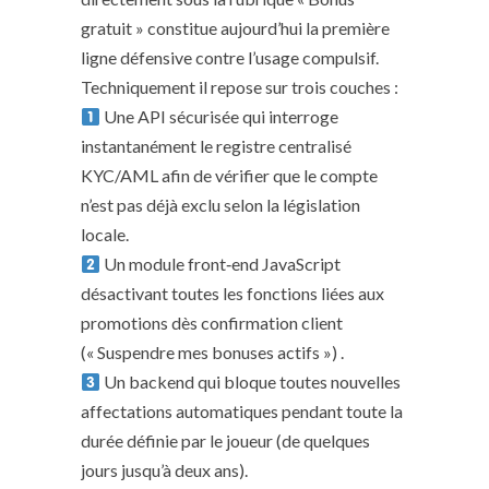
gratuit » constitue aujourd’hui la première
ligne défensive contre l’usage compulsif.
Techniquement il repose sur trois couches :
Une API sécurisée qui interroge
instantanément le registre centralisé
KYC/AML afin de vérifier que le compte
n’est pas déjà exclu selon la législation
locale.
Un module front‐end JavaScript
désactivant toutes les fonctions liées aux
promotions dès confirmation client
(« Suspendre mes bonuses actifs ») .
Un backend qui bloque toutes nouvelles
affectations automatiques pendant toute la
durée définie par le joueur (de quelques
jours jusqu’à deux ans).