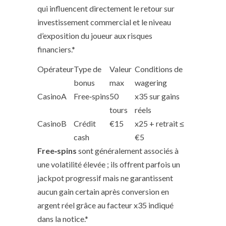
qui influencent directement le retour sur
investissement commercial et le niveau
d’exposition du joueur aux risques
financiers.*
Opérateur
Type de
Valeur
Conditions de
bonus
max
wagering
CasinoA
Free‑spins
50
x35 sur gains
tours
réels
CasinoB
Crédit
€15
x25 + retrait ≤
cash
€5
Free‑spins
sont généralement associés à
une volatilité élevée ; ils offrent parfois un
jackpot progressif mais ne garantissent
aucun gain certain après conversion en
argent réel grâce au facteur x35 indiqué
dans la notice.*