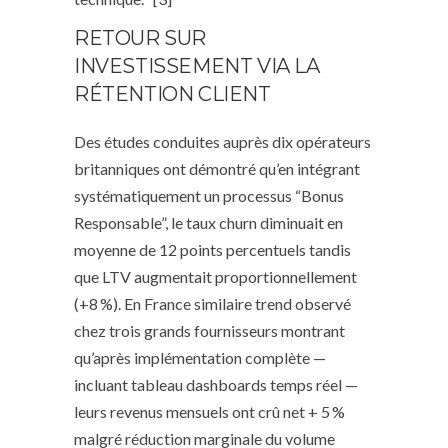
RETOUR SUR
INVESTISSEMENT VIA LA
RÉTENTION CLIENT
Des études conduites auprès dix opérateurs
britanniques ont démontré qu’en intégrant
systématiquement un processus “Bonus
Responsable”, le taux churn diminuait en
moyenne de 12 points percentuels tandis
que LTV augmentait proportionnellement
(+8 %). En France similaire trend observé
chez trois grands fournisseurs montrant
qu’après implémentation complète —
incluant tableau dashboards temps réel —
leurs revenus mensuels ont crû net + 5 %
malgré réduction marginale du volume