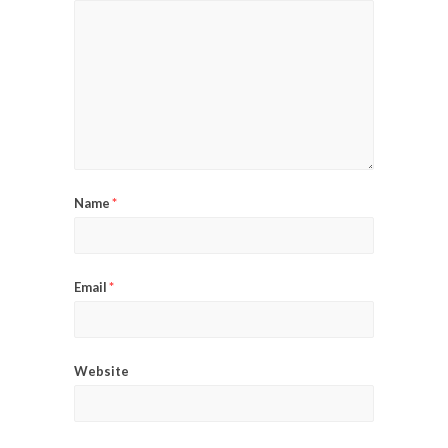
Name
*
Email
*
Website