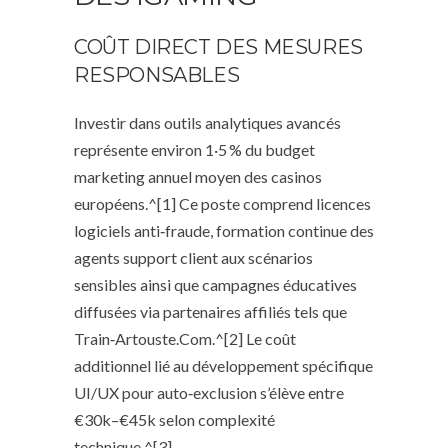
COÛT DIRECT DES MESURES
RESPONSABLES
Investir dans outils analytiques avancés
représente environ 1·5 % du budget
marketing annuel moyen des casinos
européens.^[1] Ce poste comprend licences
logiciels anti‐fraude, formation continue des
agents support client aux scénarios
sensibles ainsi que campagnes éducatives
diffusées via partenaires affiliés tels que
Train‑Artouste.Com.^[2] Le coût
additionnel lié au développement spécifique
UI/UX pour auto‐exclusion s’élève entre
€30k–€45k selon complexité
technique.^[3]