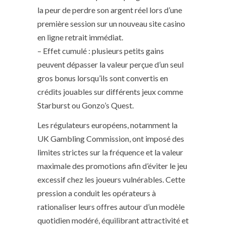
la peur de perdre son argent réel lors d’une
première session sur un nouveau site casino
en ligne retrait immédiat.
– Effet cumulé : plusieurs petits gains
peuvent dépasser la valeur perçue d’un seul
gros bonus lorsqu’ils sont convertis en
crédits jouables sur différents jeux comme
Starburst ou Gonzo’s Quest.
Les régulateurs européens, notamment la
UK Gambling Commission, ont imposé des
limites strictes sur la fréquence et la valeur
maximale des promotions afin d’éviter le jeu
excessif chez les joueurs vulnérables. Cette
pression a conduit les opérateurs à
rationaliser leurs offres autour d’un modèle
quotidien modéré, équilibrant attractivité et