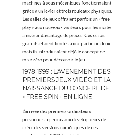
machines à sous mécaniques fonctionnaient
grâce à un levier et trois rouleaux physiques.
Les salles de jeux offraient parfois un « free
play » aux nouveaux visiteurs pour les inciter
à insérer davantage de pièces. Ces essais
gratuits étaient limités à une partie ou deux,
mais ils introduisaient déjà le concept de
mise zéro pour découvrir le jeu.
1978‑1999 : L’AVÈNEMENT DES
PREMIERS JEUX VIDÉO ET LA
NAISSANCE DU CONCEPT DE
« FREE SPIN » EN LIGNE
L’arrivée des premiers ordinateurs
personnels a permis aux développeurs de
créer des versions numériques de ces