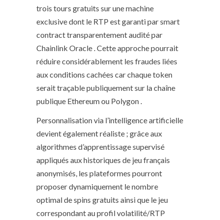
trois tours gratuits sur une machine
exclusive dont le RTP est garanti par smart
contract transparentement audité par
Chainlink Oracle . Cette approche pourrait
réduire considérablement les fraudes liées
aux conditions cachées car chaque token
serait traçable publiquement sur la chaîne
publique Ethereum ou Polygon .
Personnalisation via l’intelligence artificielle
devient également réaliste ; grâce aux
algorithmes d’apprentissage supervisé
appliqués aux historiques de jeu français
anonymisés, les plateformes pourront
proposer dynamiquement le nombre
optimal de spins gratuits ainsi que le jeu
correspondant au profil volatilité/RTP