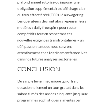
plafond annuel autorisé ou imposer une
obligation supplémentaire d’affichage clair
du taux effectif réel (TER) lié au wagering .
Les opérateurs devront alors repenser leurs
modèles « daily free spin » pour rester
compétitifs tout en respectant ces
nouvelles exigences transfrontalières – un
défi passionnant que nous suivrons
attentivement chez Medicamentfrance.Net
dans nos futures analyses sectorielles .
CONCLUSION
Du simple levier mécanique qui offrait
occasionnellement un tour gratuit dans les
salons fumés des années cinquante jusqu’aux
programmes sophistiqués alimentés par