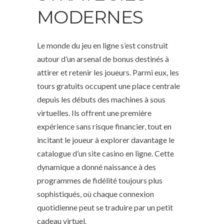
MODERNES
Le monde du jeu en ligne s’est construit
autour d’un arsenal de bonus destinés à
attirer et retenir les joueurs. Parmi eux, les
tours gratuits occupent une place centrale
depuis les débuts des machines à sous
virtuelles. Ils offrent une première
expérience sans risque financier, tout en
incitant le joueur à explorer davantage le
catalogue d’un site casino en ligne. Cette
dynamique a donné naissance à des
programmes de fidélité toujours plus
sophistiqués, où chaque connexion
quotidienne peut se traduire par un petit
cadeau virtuel.