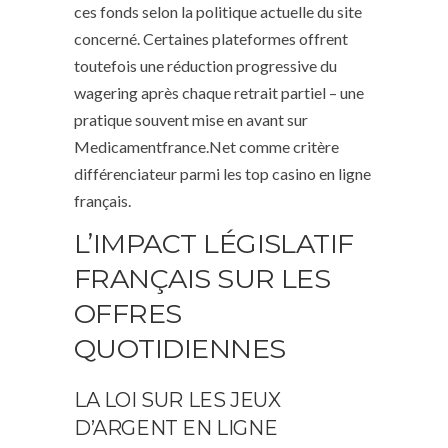
ces fonds selon la politique actuelle du site
concerné. Certaines plateformes offrent
toutefois une réduction progressive du
wagering après chaque retrait partiel – une
pratique souvent mise en avant sur
Medicamentfrance.Net comme critère
différenciateur parmi les top casino en ligne
français.
L’IMPACT LÉGISLATIF
FRANÇAIS SUR LES
OFFRES
QUOTIDIENNES
LA LOI SUR LES JEUX
D’ARGENT EN LIGNE