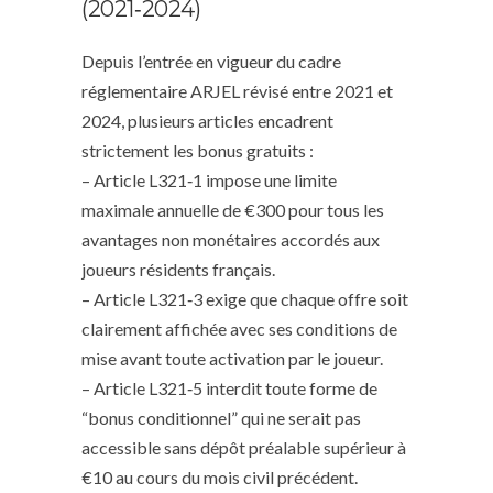
(2021‑2024)
Depuis l’entrée en vigueur du cadre
réglementaire ARJEL révisé entre 2021 et
2024, plusieurs articles encadrent
strictement les bonus gratuits :
– Article L321‑1 impose une limite
maximale annuelle de €300 pour tous les
avantages non monétaires accordés aux
joueurs résidents français.
– Article L321‑3 exige que chaque offre soit
clairement affichée avec ses conditions de
mise avant toute activation par le joueur.
– Article L321‑5 interdit toute forme de
“bonus conditionnel” qui ne serait pas
accessible sans dépôt préalable supérieur à
€10 au cours du mois civil précédent.