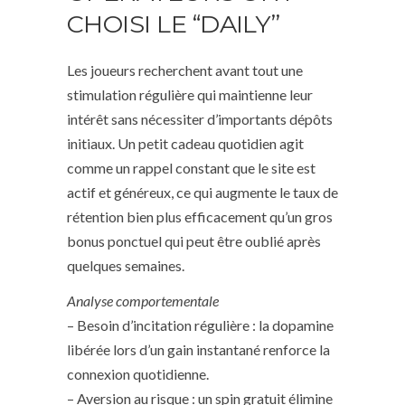
CHOISI LE “DAILY”
Les joueurs recherchent avant tout une
stimulation régulière qui maintienne leur
intérêt sans nécessiter d’importants dépôts
initiaux. Un petit cadeau quotidien agit
comme un rappel constant que le site est
actif et généreux, ce qui augmente le taux de
rétention bien plus efficacement qu’un gros
bonus ponctuel qui peut être oublié après
quelques semaines.
Analyse comportementale
– Besoin d’incitation régulière : la dopamine
libérée lors d’un gain instantané renforce la
connexion quotidienne.
– Aversion au risque : un spin gratuit élimine