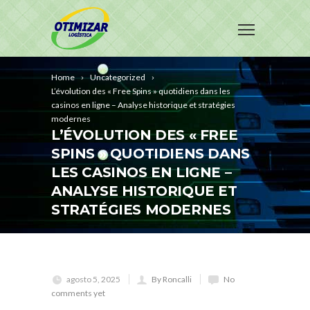
Home
Uncategorized
L’évolution des « Free Spins » quotidiens dans les
casinos en ligne – Analyse historique et stratégies
modernes
L’ÉVOLUTION DES « FREE
SPINS » QUOTIDIENS DANS
LES CASINOS EN LIGNE –
ANALYSE HISTORIQUE ET
STRATÉGIES MODERNES
agosto 5, 2025
By Roncalli
No
comments yet